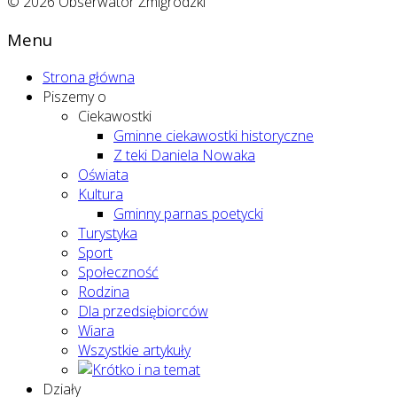
© 2026 Obserwator Żmigrodzki
Menu
Strona główna
Piszemy o
Ciekawostki
Gminne ciekawostki historyczne
Z teki Daniela Nowaka
Oświata
Kultura
Gminny parnas poetycki
Turystyka
Sport
Społeczność
Rodzina
Dla przedsiębiorców
Wiara
Wszystkie artykuły
Działy