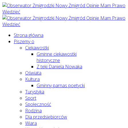
Strona główna
Piszemy o
Ciekawostki
Gminne ciekawostki
historyczne
Z teki Daniela Nowaka
Oświata
Kultura
Gminny parnas poetycki
Turystyka
Sport
Społeczność
Rodzina
Dla przedsiębiorców
Wiara