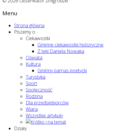
© 2026 Obserwator Żmigrodzki
Menu
Strona główna
Piszemy o
Ciekawostki
Gminne ciekawostki historyczne
Z teki Daniela Nowaka
Oświata
Kultura
Gminny parnas poetycki
Turystyka
Sport
Społeczność
Rodzina
Dla przedsiębiorców
Wiara
Wszystkie artykuły
Działy