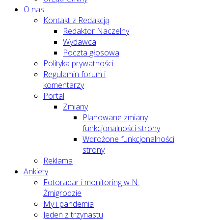
O nas
Kontakt z Redakcją
Redaktor Naczelny
Wydawca
Poczta głosowa
Polityka prywatności
Regulamin forum i
komentarzy
Portal
Zmiany
Planowane zmiany
funkcjonalności strony
Wdrożone funkcjonalności
strony
Reklama
Ankiety
Fotoradar i monitoring w N.
Żmigrodzie
My i pandemia
Jeden z trzynastu