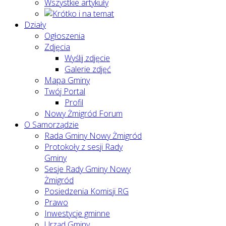
Wszystkie artykuły
Działy
Ogłoszenia
Zdjęcia
Wyślij zdjęcie
Galerie zdjęć
Mapa Gminy
Twój Portal
Profil
Nowy Żmigród Forum
O Samorządzie
Rada Gminy Nowy Żmigród
Protokoły z sesji Rady
Gminy
Sesje Rady Gminy Nowy
Żmigród
Posiedzenia Komisji RG
Prawo
Inwestycje gminne
Urząd Gminy