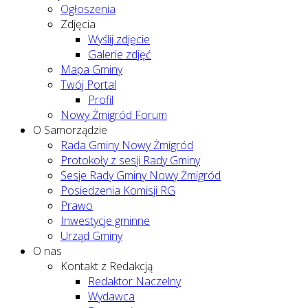
Ogłoszenia
Zdjęcia
Wyślij zdjęcie
Galerie zdjęć
Mapa Gminy
Twój Portal
Profil
Nowy Żmigród Forum
O Samorządzie
Rada Gminy Nowy Żmigród
Protokoły z sesji Rady Gminy
Sesje Rady Gminy Nowy Żmigród
Posiedzenia Komisji RG
Prawo
Inwestycje gminne
Urząd Gminy
O nas
Kontakt z Redakcją
Redaktor Naczelny
Wydawca