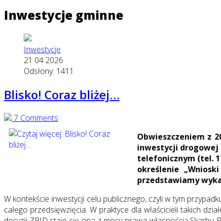
Inwestycje gminne
Inwestycje
21 04 2026
Odsłony: 1411
Blisko! Coraz bliżej…
7 Comments
Obwieszczeniem z 20
inwestycji drogowej
telefonicznym (tel. 
określenie „Wniosk
przedstawiamy wykaz
W kontekście inwestycji celu publicznego, czyli w tym przy
całego przedsięwzięcia. W praktyce dla właścicieli takich dzi
decyzji ZRID staje się ona z mocy prawa własnością Skarbu 