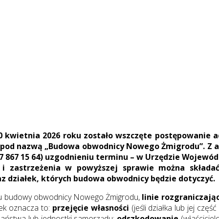
 kwietnia 2026 roku zostało wszczęte postępowanie ad
 pod nazwą „Budowa obwodnicy Nowego Żmigrodu”. Z a
17 867 15 64) uzgodnieniu terminu – w Urzędzie Wojewód
i i zastrzeżenia w powyższej sprawie można składać
 działek, których budowa obwodnicy będzie dotyczyć.
padku budowy obwodnicy Nowego Żmigrodu,
linie rozgraniczają
ałek oznacza to:
przejęcie własności
(jeśli działka lub jej czę
Państwa lub jednostki samorządu;
odszkodowanie
(właścicie