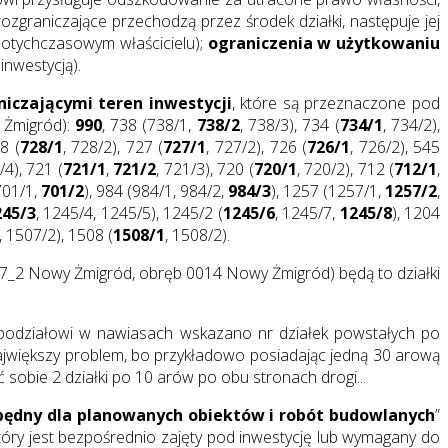
e rozgraniczające przechodzą przez środek działki, następuje jej
 dotychczasowym właścicielu);
ograniczenia w użytkowaniu
nwestycją).
niczającymi teren inwestycji
, które są przeznaczone pod
 Żmigród):
990
, 738 (738/1,
738/2
, 738/3), 734 (
734/1
, 734/2),
8 (
728/1
, 728/2), 727 (
727/1
, 727/2), 726 (
726/1
, 726/2), 545
/4), 721 (
721/1
,
721/2
, 721/3), 720 (
720/1
, 720/2), 712 (
712/1
,
701/1,
701/2
), 984 (984/1, 984/2,
984/3
), 1257 (1257/1,
1257/2
,
245/3
, 1245/4, 1245/5), 1245/2 (
1245/6
, 1245/7,
1245/8
), 1204
, 1507/2), 1508 (
1508/1
, 1508/2).
7_2 Nowy Żmigród, obręb 0014 Nowy Żmigród) będą to działki
 podziałowi w nawiasach wskazano nr działek powstałych po
największy problem, bo przykładowo posiadając jedną 30 arową
sobie 2 działki po 10 arów po obu stronach drogi...
będny dla planowanych obiektów i robót budowlanych
”
który jest bezpośrednio zajęty pod inwestycję lub wymagany do