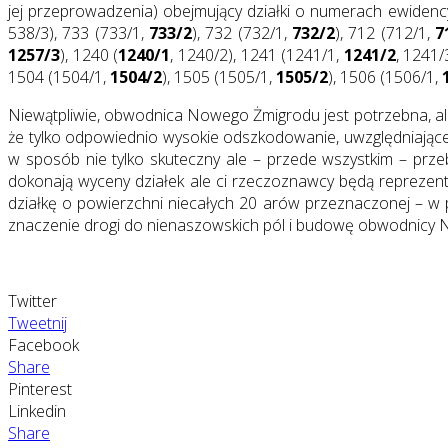
jej przeprowadzenia) obejmujący działki o numerach ewiden
538/3), 733 (733/1,
733/2
), 732 (732/1,
732/2
), 712 (712/1,
7
1257/3
), 1240 (
1240/1
, 1240/2), 1241 (1241/1,
1241/2
, 1241/
1504 (1504/1,
1504/2
), 1505 (1505/1,
1505/2
), 1506 (1506/1,
Niewątpliwie, obwodnica Nowego Żmigrodu jest potrzebna, ale 
że tylko odpowiednio wysokie odszkodowanie, uwzględniając
w sposób nie tylko skuteczny ale – przede wszystkim – prz
dokonają wyceny działek ale ci rzeczoznawcy będą reprezent
działkę o powierzchni niecałych 20 arów przeznaczonej – w
znaczenie drogi do nienaszowskich pól i budowę obwodnicy N
Twitter
Tweetnij
Facebook
Share
Pinterest
Linkedin
Share