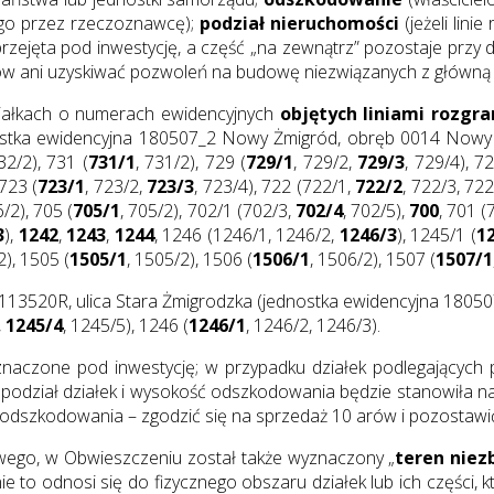
go przez rzeczoznawcę);
podział nieruchomości
(jeżeli lini
rzejęta pod inwestycję, a część „na zewnątrz” pozostaje przy
ów ani uzyskiwać pozwoleń na budowę niezwiązanych z główną i
ziałkach o numerach ewidencyjnych
objętych liniami rozgra
nostka ewidencyjna 180507_2 Nowy Żmigród, obręb 0014 Nowy
32/2), 731 (
731/1
, 731/2), 729 (
729/1
, 729/2,
729/3
, 729/4), 72
 723 (
723/1
, 723/2,
723/3
, 723/4), 722 (722/1,
722/2
, 722/3, 722
6/2), 705 (
705/1
, 705/2), 702/1 (702/3,
702/4
, 702/5),
700
, 701 (
3
),
1242
,
1243
,
1244
, 1246 (1246/1, 1246/2,
1246/3
), 1245/1 (
1
2), 1505 (
1505/1
, 1505/2), 1506 (
1506/1
, 1506/2), 1507 (
1507/1
13520R, ulica Stara Żmigrodzka (jednostka ewidencyjna 18050
,
1245/4
, 1245/5), 1246 (
1246/1
, 1246/2, 1246/3).
naczone pod inwestycję; w przypadku działek podlegających
nie podział działek i wysokość odszkodowania będzie stanowiła 
odszkodowania – zgodzić się na sprzedaż 10 arów i pozostawić 
wego, w Obwieszczeniu został także wyznaczony „
teren niez
 to odnosi się do fizycznego obszaru działek lub ich części, 