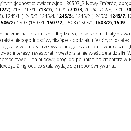
cyjnych (jednostka ewidencyjna 180507_2 Nowy Żmigród, obrę
12/2
), 713 (713/1,
713/2
), 702/1 (
702/3
, 702/4, 702/5), 701 (
70
3), 1245/1 (1245/3, 1245/4,
1245/5
), 1245/2 (1245/6,
1245/7
, 
1506/2
), 1507 (1507/1,
1507/2
), 1508 (1508/1,
1508/2
),
1509
.
nie zmienia to faktu, że odbędzie się to kosztem utraty prawa w
e także niedogodności wynikające z podziału niektórych dział
ebiegający w atmosferze wzajemnego szacunku. I warto pamię
ować interesy inwestora! Inwestora a nie właściciela działki!
 perspektywie – na budowę drogi do pól (albo na cmentarz w N
owego Żmigrodu to skala wydaje się nieporównywalna...