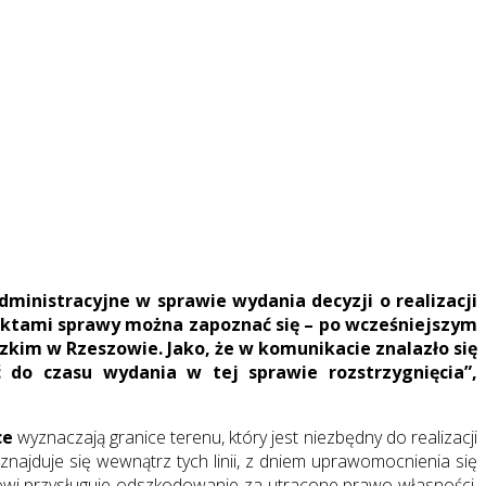
ministracyjne w sprawie wydania decyzji o realizacji
ktami sprawy można zapoznać się – po wcześniejszym
zkim w Rzeszowie. Jako, że w komunikacie znalazło się
 do czasu wydania w tej sprawie rozstrzygnięcia”,
ce
wyznaczają granice terenu, który jest niezbędny do realizacji
ść znajduje się wewnątrz tych linii, z dniem uprawomocnienia się
lowi przysługuje odszkodowanie za utracone prawo własności,