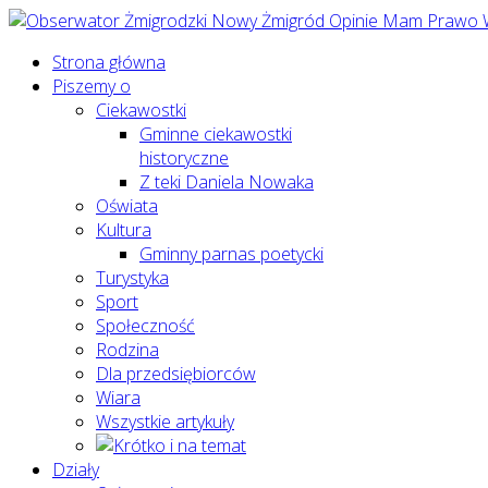
Strona główna
Piszemy o
Ciekawostki
Gminne ciekawostki
historyczne
Z teki Daniela Nowaka
Oświata
Kultura
Gminny parnas poetycki
Turystyka
Sport
Społeczność
Rodzina
Dla przedsiębiorców
Wiara
Wszystkie artykuły
Działy