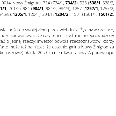
b 0014 Nowy Żmigród): 734 (734/1,
734/2
), 538 (
538/1
, 538/2,
1/1
, 701/2), 984 (
984/1
, 984/2, 984/3), 1257 (
1257/1
, 1257/2,
1245/8),
1205/1
, 1204 (1204/1,
1204/2
), 1501 (1501/1,
1501/2
),
łasności do swojej ziemi przez wielu ludzi. Żyjemy w czasach,
ek może spowodować, że cały proces zostanie przeprowadzony
tać o jednej rzeczy: inwestor powoła rzeczoznawców, którzy
 Warto może też pamiętać, że ostatnio gmina Nowy Żmigród za
ienaszowie) płaciła 20 zł za metr kwadratowy. A porównując