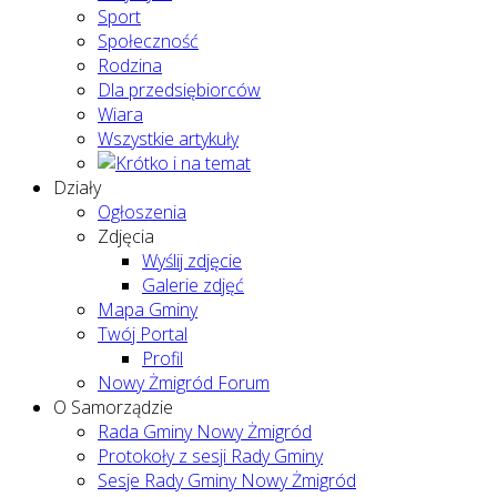
Sport
Społeczność
Rodzina
Dla przedsiębiorców
Wiara
Wszystkie artykuły
Działy
Ogłoszenia
Zdjęcia
Wyślij zdjęcie
Galerie zdjęć
Mapa Gminy
Twój Portal
Profil
Nowy Żmigród Forum
O Samorządzie
Rada Gminy Nowy Żmigród
Protokoły z sesji Rady Gminy
Sesje Rady Gminy Nowy Żmigród