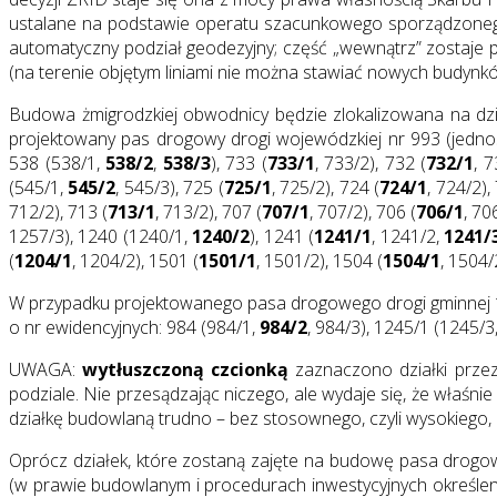
ustalane na podstawie operatu szacunkowego sporządzone
automatyczny podział geodezyjny; część „wewnątrz” zostaje p
(na terenie objętym liniami nie można stawiać nowych budynk
Budowa żmigrodzkiej obwodnicy będzie zlokalizowana na d
projektowany pas drogowy drogi wojewódzkiej nr 993 (jed
538 (538/1,
538/2
,
538/3
), 733 (
733/1
, 733/2), 732 (
732/1
, 7
(545/1,
545/2
, 545/3), 725 (
725/1
, 725/2), 724 (
724/1
, 724/2),
712/2), 713 (
713/1
, 713/2), 707 (
707/1
, 707/2), 706 (
706/1
, 70
1257/3), 1240 (1240/1,
1240/2
), 1241 (
1241/1
, 1241/2,
1241/
(
1204/1
, 1204/2), 1501 (
1501/1
, 1501/2), 1504 (
1504/1
, 1504/
W przypadku projektowanego pasa drogowego drogi gminnej 1
o nr ewidencyjnych: 984 (984/1,
984/2
, 984/3), 1245/1 (1245/3
UWAGA:
wytłuszczoną czcionką
zaznaczono działki przez
podziale. Nie przesądzając niczego, ale wydaje się, że właś
działkę budowlaną trudno – bez stosownego, czyli wysokiego, 
Oprócz działek, które zostaną zajęte na budowę pasa drogo
(w prawie budowlanym i procedurach inwestycyjnych określenie