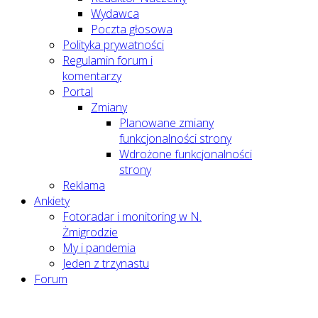
Wydawca
Poczta głosowa
Polityka prywatności
Regulamin forum i
komentarzy
Portal
Zmiany
Planowane zmiany
funkcjonalności strony
Wdrożone funkcjonalności
strony
Reklama
Ankiety
Fotoradar i monitoring w N.
Żmigrodzie
My i pandemia
Jeden z trzynastu
Forum