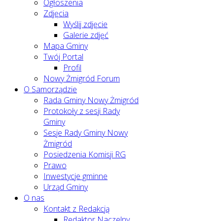
Ogłoszenia
Zdjęcia
Wyślij zdjęcie
Galerie zdjęć
Mapa Gminy
Twój Portal
Profil
Nowy Żmigród Forum
O Samorządzie
Rada Gminy Nowy Żmigród
Protokoły z sesji Rady
Gminy
Sesje Rady Gminy Nowy
Żmigród
Posiedzenia Komisji RG
Prawo
Inwestycje gminne
Urząd Gminy
O nas
Kontakt z Redakcją
Redaktor Naczelny