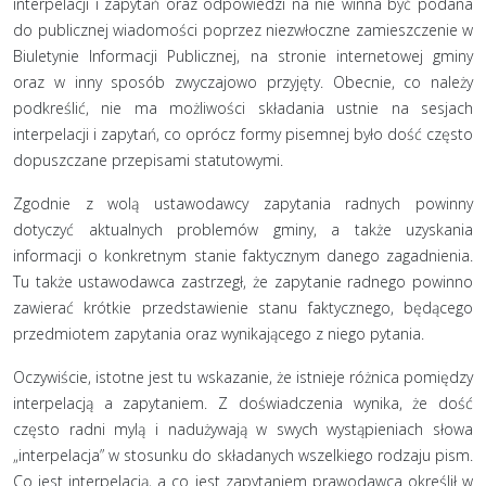
interpelacji i zapytań oraz odpowiedzi na nie winna być podana
do publicznej wiadomości poprzez niezwłoczne zamieszczenie w
Biuletynie Informacji Publicznej, na stronie internetowej gminy
oraz w inny sposób zwyczajowo przyjęty. Obecnie, co należy
podkreślić, nie ma możliwości składania ustnie na sesjach
interpelacji i zapytań, co oprócz formy pisemnej było dość często
dopuszczane przepisami statutowymi.
Zgodnie z wolą ustawodawcy zapytania radnych powinny
dotyczyć aktualnych problemów gminy, a także uzyskania
informacji o konkretnym stanie faktycznym danego zagadnienia.
Tu także ustawodawca zastrzegł, że zapytanie radnego powinno
zawierać krótkie przedstawienie stanu faktycznego, będącego
przedmiotem zapytania oraz wynikającego z niego pytania.
Oczywiście, istotne jest tu wskazanie, że istnieje różnica pomiędzy
interpelacją a zapytaniem. Z doświadczenia wynika, że dość
często radni mylą i nadużywają w swych wystąpieniach słowa
„interpelacja” w stosunku do składanych wszelkiego rodzaju pism.
Co jest interpelacją, a co jest zapytaniem prawodawca określił w