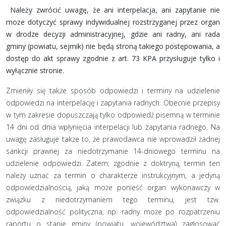
Należy zwrócić uwagę, że ani interpelacja, ani zapytanie nie
może dotyczyć sprawy indywidualnej rozstrzyganej przez organ
w drodze decyzji administracyjnej, gdzie ani radny, ani rada
gminy (powiatu, sejmik) nie będą stroną takiego postępowania, a
dostęp do akt sprawy zgodnie z art. 73 KPA przysługuje tylko i
wyłącznie stronie.
Zmieniły się także sposób odpowiedzi i terminy na udzielenie
odpowiedzi na interpelację i zapytania radnych. Obecnie przepisy
w tym zakresie dopuszczają tylko odpowiedź pisemną w terminie
14 dni od dnia wpłynięcia interpelacji lub zapytania radnego. Na
uwagę zasługuje także to, że prawodawca nie wprowadził żadnej
sankcji prawnej za niedotrzymanie 14-dniowego terminu na
udzielenie odpowiedzi. Zatem, zgodnie z doktryną, termin ten
należy uznać za termin o charakterze instrukcyjnym, a jedyną
odpowiedzialnością, jaką może ponieść organ wykonawczy w
związku z niedotrzymaniem tego terminu, jest tzw.
odpowiedzialność polityczna, np. radny może po rozpatrzeniu
raportu o stanie gminy (powiatu, województwa) zagłosować