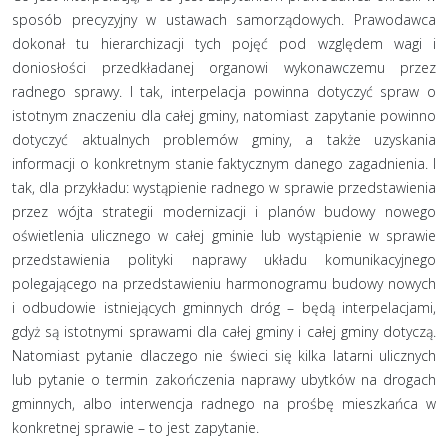
sposób precyzyjny w ustawach samorządowych. Prawodawca
dokonał tu hierarchizacji tych pojęć pod względem wagi i
doniosłości przedkładanej organowi wykonawczemu przez
radnego sprawy. I tak, interpelacja powinna dotyczyć spraw o
istotnym znaczeniu dla całej gminy, natomiast zapytanie powinno
dotyczyć aktualnych problemów gminy, a także uzyskania
informacji o konkretnym stanie faktycznym danego zagadnienia. I
tak, dla przykładu: wystąpienie radnego w sprawie przedstawienia
przez wójta strategii modernizacji i planów budowy nowego
oświetlenia ulicznego w całej gminie lub wystąpienie w sprawie
przedstawienia polityki naprawy układu komunikacyjnego
polegającego na przedstawieniu harmonogramu budowy nowych
i odbudowie istniejących gminnych dróg – będą interpelacjami,
gdyż są istotnymi sprawami dla całej gminy i całej gminy dotyczą.
Natomiast pytanie dlaczego nie świeci się kilka latarni ulicznych
lub pytanie o termin zakończenia naprawy ubytków na drogach
gminnych, albo interwencja radnego na prośbę mieszkańca w
konkretnej sprawie – to jest zapytanie.