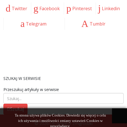
Twitter
Facebook
Pinterest
Linkedin
Telegram
Tumblr
SZUKAJ W SERWISIE
Przeszukuj artykuły w serwisie
Szukaj
Ta strona używa plików Cookies. Dowiedz się więcej o celu
ich używania i możliwości zmiany ustawień Cookies w
© 2026 Obserwator Żmigrodzki
przeglądarce.