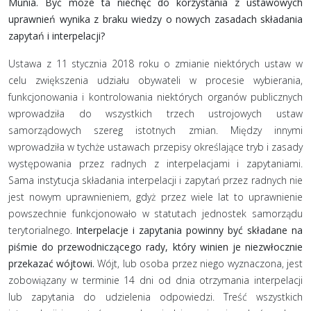
Munia. Być może ta niechęć do korzystania z ustawowych
uprawnień wynika z braku wiedzy o nowych zasadach składania
zapytań i interpelacji?
Ustawa z 11 stycznia 2018 roku o zmianie niektórych ustaw w
celu zwiększenia udziału obywateli w procesie wybierania,
funkcjonowania i kontrolowania niektórych organów publicznych
wprowadziła do wszystkich trzech ustrojowych ustaw
samorządowych szereg istotnych zmian. Między innymi
wprowadziła w tychże ustawach przepisy określające tryb i zasady
występowania przez radnych z interpelacjami i zapytaniami.
Sama instytucja składania interpelacji i zapytań przez radnych nie
jest nowym uprawnieniem, gdyż przez wiele lat to uprawnienie
powszechnie funkcjonowało w statutach jednostek samorządu
terytorialnego.
Interpelacje i zapytania powinny być składane na
piśmie do przewodniczącego rady, który winien je niezwłocznie
przekazać wójtowi.
Wójt, lub osoba przez niego wyznaczona, jest
zobowiązany w terminie 14 dni od dnia otrzymania interpelacji
lub zapytania do udzielenia odpowiedzi. Treść wszystkich