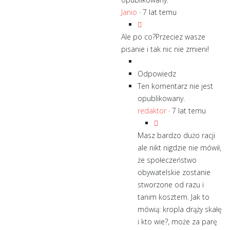
Janio
·
7 lat temu
Ale po co?Przeciez wasze
pisanie i tak nic nie zmieni!
Odpowiedz
Ten komentarz nie jest
opublikowany.
redaktor
·
7 lat temu
Masz bardzo dużo racji
ale nikt nigdzie nie mówił,
że społeczeństwo
obywatelskie zostanie
stworzone od razu i
tanim kosztem. Jak to
mówią: kropla drąży skałę
i kto wie?, może za parę