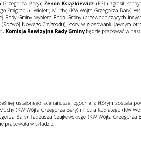
a Grzegorza Bary);
Zenon Książkiewicz
(PSL) zgłosił kandy
o Żmigrodu) i Wioletę Muchę (KW Wójta Grzegorza Bary). Wszy
jnej Rady Gminy wybiera Rada Gminy (przewodniczących innyc
 (Rozwój Nowego Żmigrodu), który w głosowaniu jawnym otrzy
oru
Komisja Rewizyjna Rady Gminy
będzie pracować w nastę
śniej ustalonego scenariusza, zgodnie z którym została pow
Muchy (KW Wójta Grzegorza Bary) i Piotra Kudłatego (KW Wój
gorza Bary) Tadeusza Czajkowskiego (KW Wójta Grzegorza Ba
e pracowała w składzie: