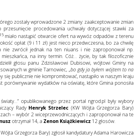
którego zostały wprowadzone 2 zmiany: zaakceptowanie zmian
 przesunięcie procedowania uchwały dotyczącej stawki za
15
miało nastąpić otwarcie ofert na wywóz odpadów z terenu
ść opłat (9 i 11 zł) jest nieco przedwczesna, bo za chwilę
 nie zwrócił jednak na ten niuans i nie zaproponował np.
ieszkańca, na inny termin. Cóż… życie, by tak filozoficznie
ielił głosu panu Zdzisławowi Dubisowi, wójtowi Gminy na
osowanych w gminie Tarnowiec, „
bo gdy ja byłem wójtem to na
 by się publicznie nie kompromitować, nastąpiło w naszym kraju
st: porównywanie wydatków na oświatę, które Gmina ponosiła
 światy…” opublikowanego przez portal ngrod.pl były wybory
niczący Rady
Henryk Strzelec
(KW Wójta Grzegorza Bary)
zach – wybór 2 wiceprzewodniczących i zaproponował na te
anusz
otrzymał 14, a
Zenon Książkiewicz
12 głosów.
Wójta Grzegorza Bary) zgłosił kandydatury Adama Harowicza