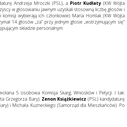
daturę Andrzeja Mroczki (PSL), a
Piotr Kudłaty
(KW Wójta
scy w głosowaniu jawnym uzyskali stosowną liczbę głosów i
h komisji wybierają ich członkowie) Maria Homlak (KW Wójta
mał 14 głosów „za” przy jednym głosie „wstrzymującym się”
pującym składzie personalnym:
ołana 5 osobowa Komisja Skarg, Wniosków i Petycji. I tak:
ta Grzegorza Bary);
Zenon Książkiewicz
(PSL) kandydaturę
ry) i Michała Kuzneckiego (Samorząd dla Mieszkańców). Po