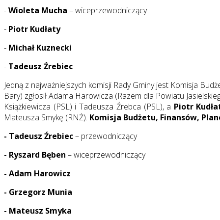
-
Wioleta Mucha
– wiceprzewodniczący
-
Piotr Kudłaty
-
Michał Kuznecki
-
Tadeusz Źrebiec
Jedną z najważniejszych komisji Rady Gminy jest Komisja Budżet
Bary) zgłosił Adama Harowicza (Razem dla Powiatu Jasielsk
Książkiewicza (PSL) i Tadeusza Źrebca (PSL), a
Piotr Kudła
Mateusza Smykę (RNŻ).
Komisja Budżetu, Finansów, Pla
- Tadeusz Źrebiec
– przewodniczący
- Ryszard Bęben
– wiceprzewodniczący
- Adam Harowicz
- Grzegorz Munia
- Mateusz Smyka