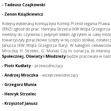
- Tadeusz Czajkowski
- Zenon Książkiewicz
Kolejną wybieraną komisją była Komisji Przestrzegania Prawa,
(RNŻ) zgłosił do prac: Henryka Strzelca (KW Wójta Grzegorza
mieliśmy do czynienia z jedynym lekkim zgrzytem w całej mi
towarzyszyły gorączkowe szepty w tej części stolika), ostatec
Janusza (KW Wójta Grzegorza Bary). W kategorii ciekawostek 
Mroczka; H. Strzelec; G. Munia). Czy to oznacza, że interes
Społecznej, Oświaty i Młodzieży
będzie pracowała w nastę
- Piotr Kudłaty
– przewodniczący
- Andrzej Mroczka
– wiceprzewodniczący
- Grzegorz Munia
- Henryk Strzelec
- Krzysztof Janusz