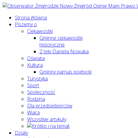
Strona główna
Piszemy o
Ciekawostki
Gminne ciekawostki
historyczne
Z teki Daniela Nowaka
Oświata
Kultura
Gminny parnas poetycki
Turystyka
Sport
Społeczność
Rodzina
Dla przedsiębiorców
Wiara
Wszystkie artykuły
Działy