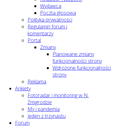
Wydawca
Poczta głosowa
Polityka prywatności
Regulamin forum i
komentarzy
Portal
Zmiany
Planowane zmiany
funkcjonalności strony
Wdrożone funkcjonalności
strony
Reklama
Ankiety
Fotoradar i monitoring w N.
Żmigrodzie
My i pandemia
Jeden z trzynastu
Forum