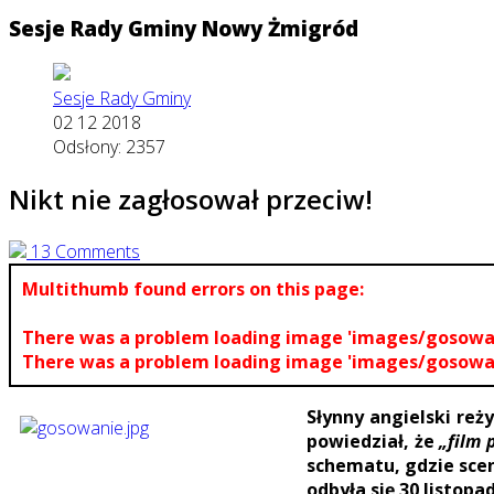
Sesje Rady Gminy Nowy Żmigród
Sesje Rady Gminy
02 12 2018
Odsłony: 2357
Nikt nie zagłosował przeciw!
13 Comments
Multithumb found errors on this page:
There was a problem loading image 'images/gosowan
There was a problem loading image 'images/gosowan
Słynny angielski reż
powiedział, że
„film 
schematu, gdzie scen
odbyła się 30 listopa