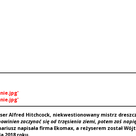
ie.jpg'
ie.jpg'
yser Alfred Hitchcock, niekwestionowany mistrz dreszcz
powinien zaczynać się od trzęsienia ziemi, potem zaś nap
ariusz napisała firma Ekomax, a reżyserem został Wójt 
da 2018 roku.