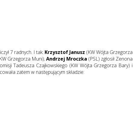
zył 7 radnych. I tak:
Krzysztof Janusz
(KW Wójta Grzegorza
 (KW Grzegorza Muni);
Andrzej Mroczka
(PSL) zgłosił Zenona
misji Tadeusza Czajkowskiego (KW Wójta Grzegorza Bary) i
acowała zatem w następującym składzie: