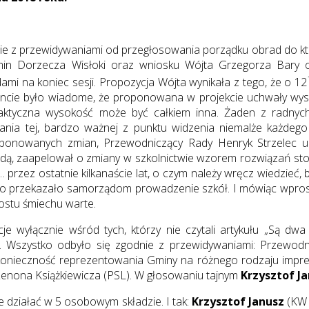
nie z przewidywaniami od przegłosowania porządku obrad do 
in Dorzecza Wisłoki oraz wniosku Wójta Grzegorza Bary o
i na koniec sesji. Propozycja Wójta wynikała z tego, że o 12
cie było wiadome, że proponowana w projekcie uchwały wysoko
aktyczna wysokość może być całkiem inna. Żaden z radnych
ania tej, bardzo ważnej z punktu widzenia niemalże każdego m
onowanych zmian, Przewodniczący Rady Henryk Strzelec udz
odą, zaapelował o zmiany w szkolnictwie wzorem rozwiązań st
… przez ostatnie kilkanaście lat, o czym należy wręcz wiedzieć,
stwo przekazało samorządom prowadzenie szkół. I mówiąc wpro
rostu śmiechu warte.
 wyłącznie wśród tych, którzy nie czytali artykułu „Są dwa
. Wszystko odbyło się zgodnie z przewidywaniami: Przewod
konieczność reprezentowania Gminy na różnego rodzaju impre
Zenona Książkiewicza (PSL). W głosowaniu tajnym
Krzysztof J
 działać w 5 osobowym składzie. I tak:
Krzysztof Janusz
(KW 