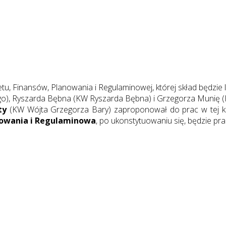
u, Finansów, Planowania i Regulaminowej, której skład będzie lic
iego), Ryszarda Bębna (KW Ryszarda Bębna) i Grzegorza Munię
ty
(KW Wójta Grzegorza Bary) zaproponował do prac w tej ko
nowania i Regulaminowa
, po ukonstytuowaniu się, będzie pr