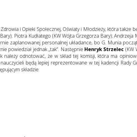
 Zdrowia i Opieki Społecznej, Oświaty i Młodzieży, która także
 Bary); Piotra Kudłatego (KW Wójta Grzegorza Bary); Andrzeja 
sternie zaplanowanej personalnej układance, bo G. Munia pocz
znie powiedział jednak „tak”. Następnie
Henryk Strzelec
(KW W
należy odnotować, że w skład tej komisji, która ma opiniować
y nauczycieli będą lepiej reprezentowane w tej kadencji Rady 
pującym składzie: