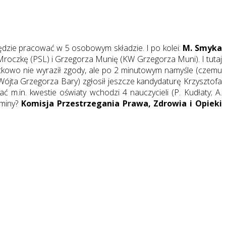
 będzie pracować w 5 osobowym składzie. I po kolei:
M. Smyka
Mroczkę (PSL) i Grzegorza Munię (KW Grzegorza Muni). I tutaj
ątkowo nie wyraził zgody, ale po 2 minutowym namyśle (czemu
ójta Grzegorza Bary) zgłosił jeszcze kandydaturę Krzysztofa
 m.in. kwestie oświaty wchodzi 4 nauczycieli (P. Kudłaty; A.
Gminy?
Komisja Przestrzegania Prawa, Zdrowia i Opieki