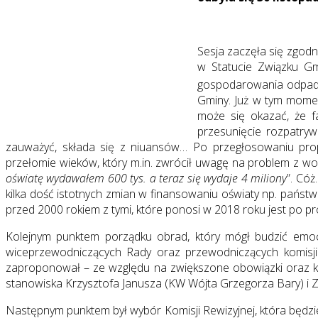
Sesja zaczęła się zgod
w Statucie Związku Gm
gospodarowania odpadam
Gminy. Już w tym momen
może się okazać, że f
przesunięcie rozpatryw
zauważyć, składa się z niuansów… Po przegłosowaniu prop
przełomie wieków, który m.in. zwrócił uwagę na problem z w
oświatę wydawałem 600 tys. a teraz się wydaje 4 miliony
”. Cóż
kilka dość istotnych zmian w finansowaniu oświaty np. pań
przed 2000 rokiem z tymi, które ponosi w 2018 roku jest po p
Kolejnym punktem porządku obrad, który mógł budzić emocje
wiceprzewodniczących Rady oraz przewodniczących komisji
zaproponował – ze względu na zwiększone obowiązki oraz 
stanowiska Krzysztofa Janusza (KW Wójta Grzegorza Bary) i 
Następnym punktem był wybór Komisji Rewizyjnej, która będzie