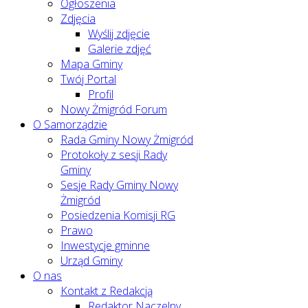
Ogłoszenia
Zdjęcia
Wyślij zdjęcie
Galerie zdjęć
Mapa Gminy
Twój Portal
Profil
Nowy Żmigród Forum
O Samorządzie
Rada Gminy Nowy Żmigród
Protokoły z sesji Rady
Gminy
Sesje Rady Gminy Nowy
Żmigród
Posiedzenia Komisji RG
Prawo
Inwestycje gminne
Urząd Gminy
O nas
Kontakt z Redakcją
Redaktor Naczelny