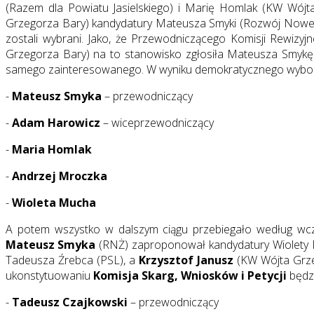
(Razem dla Powiatu Jasielskiego) i Marię Homlak (KW Wójt
Grzegorza Bary) kandydatury Mateusza Smyki (Rozwój Noweg
zostali wybrani. Jako, że Przewodniczącego Komisji Rewizy
Grzegorza Bary) na to stanowisko zgłosiła Mateusza Smykę
samego zainteresowanego. W wyniku demokratycznego wyb
-
Mateusz Smyka
– przewodniczący
-
Adam Harowicz
– wiceprzewodniczący
-
Maria Homlak
-
Andrzej Mroczka
-
Wioleta Mucha
A potem wszystko w dalszym ciągu przebiegało według wcze
Mateusz Smyka
(RNŻ) zaproponował kandydatury Wiolety 
Tadeusza Źrebca (PSL), a
Krzysztof Janusz
(KW Wójta Grze
ukonstytuowaniu
Komisja Skarg, Wniosków i Petycji
będzi
-
Tadeusz Czajkowski
– przewodniczący