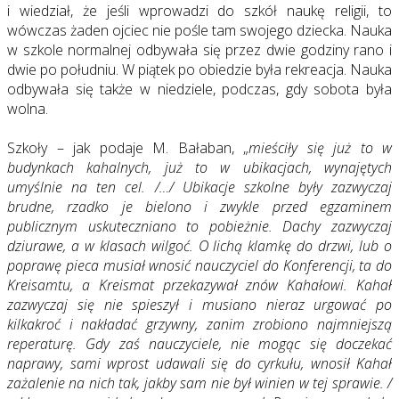
i wiedział, że jeśli wprowadzi do szkół naukę religii, to
wówczas żaden ojciec nie pośle tam swojego dziecka. Nauka
w szkole normalnej odbywała się przez dwie godziny rano i
dwie po południu. W piątek po obiedzie była rekreacja. Nauka
odbywała się także w niedziele, podczas, gdy sobota była
wolna.
Szkoły – jak podaje M. Bałaban, „
mieściły się już to w
budynkach kahalnych, już to w ubikacjach, wynajętych
umyślnie na ten cel. /…/ Ubikacje szkolne były zazwyczaj
brudne, rzadko je bielono i zwykle przed egzaminem
publicznym uskuteczniano to pobieżnie. Dachy zazwyczaj
dziurawe, a w klasach wilgoć. O lichą klamkę do drzwi, lub o
poprawę pieca musiał wnosić nauczyciel do Konferencji, ta do
Kreisamtu, a Kreismat przekazywał znów Kahałowi. Kahał
zazwyczaj się nie spieszył i musiano nieraz urgować po
kilkakroć i nakładać grzywny, zanim zrobiono najmniejszą
reperaturę. Gdy zaś nauczyciele, nie mogąc się doczekać
naprawy, sami wprost udawali się do cyrkułu, wnosił Kahał
zażalenie na nich tak, jakby sam nie był winien w tej sprawie. /