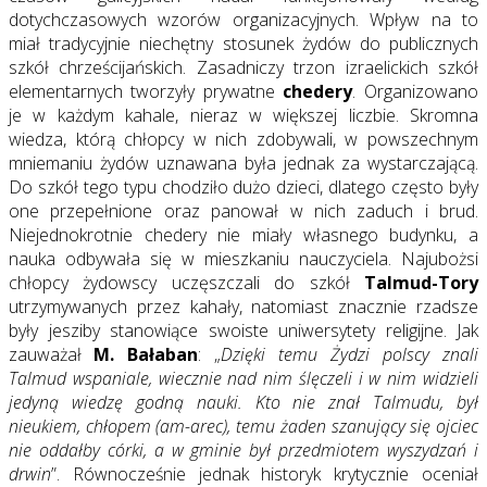
dotychczasowych wzorów organizacyjnych. Wpływ na to
miał tradycyjnie niechętny stosunek żydów do publicznych
szkół chrześcijańskich. Zasadniczy trzon izraelickich szkół
elementarnych tworzyły prywatne
chedery
. Organizowano
je w każdym kahale, nieraz w większej liczbie. Skromna
wiedza, którą chłopcy w nich zdobywali, w powszechnym
mniemaniu żydów uznawana była jednak za wystarczającą.
Do szkół tego typu chodziło dużo dzieci, dlatego często były
one przepełnione oraz panował w nich zaduch i brud.
Niejednokrotnie chedery nie miały własnego budynku, a
nauka odbywała się w mieszkaniu nauczyciela. Najubożsi
chłopcy żydowscy uczęszczali do szkół
Talmud-Tory
utrzymywanych przez kahały, natomiast znacznie rzadsze
były jesziby stanowiące swoiste uniwersytety religijne. Jak
zauważał
M. Bałaban
: „
Dzięki temu Żydzi polscy znali
Talmud wspaniale, wiecznie nad nim ślęczeli i w nim widzieli
jedyną wiedzę godną nauki. Kto nie znał Talmudu, był
nieukiem, chłopem (am-arec), temu żaden szanujący się ojciec
nie oddałby córki, a w gminie był przedmiotem wyszydzań i
drwin
”. Równocześnie jednak historyk krytycznie oceniał