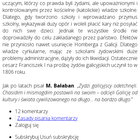
uczącym, którzy co prawda byli żydami, ale upoważnionymi i
kontrolowanymi przez kościelne (katolickie) władze szkolne.
Dlatego, gdy tworzono szkoły i wprowadzano przymus
szkolny, wykazywali duży opór i woleli płacić kary niż posyłać
do nich swe dzieci. Jednak te wszystkie środki nie
doprowadziły do celu zakładanego przez państwo. Efektów
nie przyniosło nawet usunięcie Homberga z Galicji. Dlatego
władze cyrkularne, mając ze szkołami żydowskimi duże
problemy administracyjne, dążyły do ich likwidacji. Ostatecznie
cesarz Franciszek I na prośbę żydów galicyjskich uczynił to w
1806 roku.
Jak po latach pisał
M. Bałaban
: „
Żydzi galicyjscy odetchnęli.
Chasidim i mismagdim postawili na swoim – odcięli Galicję od
kultury i świata cywilizowanego na długo… na bardzo długo
.”
12 komentarzy
Zasady pisania komentarzy
Zaloguj się
Subskrybuj
Usuń subskrybcję