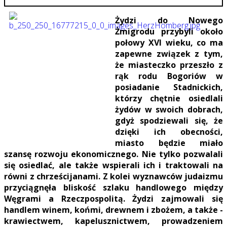
Żydzi do Nowego
Żmigrodu przybyli około
połowy XVI wieku, co ma
zapewne związek z tym,
że miasteczko przeszło z
rąk rodu Bogoriów w
posiadanie Stadnickich,
którzy chętnie osiedlali
żydów w swoich dobrach,
gdyż spodziewali się, że
dzięki ich obecności,
miasto będzie miało
szansę rozwoju ekonomicznego. Nie tylko pozwalali
się osiedlać, ale także wspierali ich i traktowali na
równi z chrześcijanami. Z kolei wyznawców judaizmu
przyciągnęła bliskość szlaku handlowego między
Węgrami a Rzeczpospolitą. Żydzi zajmowali się
handlem winem, końmi, drewnem i zbożem, a także -
krawiectwem, kapelusznictwem, prowadzeniem