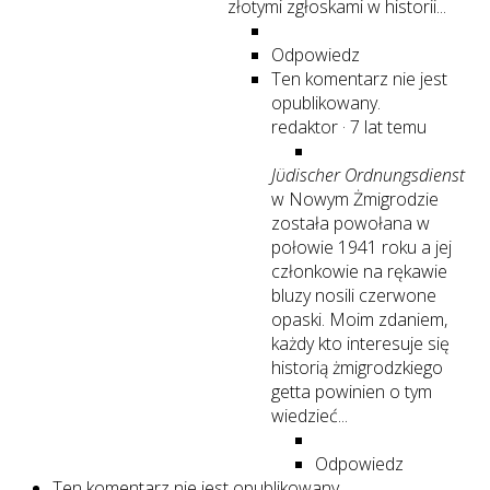
złotymi zgłoskami w historii...
Odpowiedz
Ten komentarz nie jest
opublikowany.
redaktor
·
7 lat temu
Jϋdischer Ordnungsdienst
w Nowym Żmigrodzie
została powołana w
połowie 1941 roku a jej
członkowie na rękawie
bluzy nosili czerwone
opaski. Moim zdaniem,
każdy kto interesuje się
historią żmigrodzkiego
getta powinien o tym
wiedzieć...
Odpowiedz
Ten komentarz nie jest opublikowany.