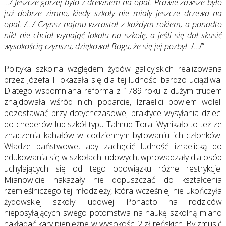
…/ Jeszcze gorzej było z drewnem na opał. Prawie zawsze było
już dobrze zimno, kiedy szkoły nie miały jeszcze drzewa na
opał. /…/ Czynsz najmu wzrastał z każdym rokiem, a ponadto
nikt nie chciał wynająć lokalu na szkołę, a jeśli się dał skusić
wysokością czynszu, dziękował Bogu, że się jej pozbył.
/…/”.
Polityka szkolna względem żydów galicyjskich realizowana
przez Józefa II okazała się dla tej ludności bardzo uciążliwa.
Dlatego wspomniana reforma z 1789 roku z dużym trudem
znajdowała wśród nich poparcie, Izraelici bowiem woleli
pozostawać przy dotychczasowej praktyce wysyłania dzieci
do chederów lub szkół typu Talmud-Tora. Wynikało to też ze
znaczenia kahałów w codziennym bytowaniu ich członków.
Władze państwowe, aby zachęcić ludność izraelicką do
edukowania się w szkołach ludowych, wprowadzały dla osób
uchylających się od tego obowiązku różne restrykcje.
Mianowicie nakazały nie dopuszczać do kształcenia
rzemieślniczego tej młodzieży, która wcześniej nie ukończyła
żydowskiej szkoły ludowej. Ponadto na rodziców
nieposyłających swego potomstwa na naukę szkolną miano
nakładać kary pieniężne w wysokości 2 zł reńskich. By zmusić