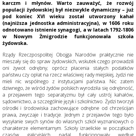
karczm i młynów. Warto zauważyć, że rozwój
populacji żydowskiej był niezwykle dynamiczny – już
pod koniec XVI wieku został utworzony kahał
(najniższa jednostka administracyjna), w 1606 roku
odnotowano istnienie synagogi, a w latach 1792-1806
w Nowym Żmigrodzie funkcjonowała szkoła
żydowska.
Rządy Rzeczpospolitej Obojga Narodów praktycznie nie
mieszały się do spraw żydowskich, wskutek czego prowadzili
oni żywot odrębny; oprócz płacenia stałych podatków
państwu czy opłat na rzecz właściwej rady miejskiej, żydzi nie
mieli nic wspólnego z instytucjami państwa. Nic zatem
dziwnego, że wśród żydów polskich wyrodziła się odrębność,
a przejawem tego separatyzmu był cały ustrój kahałów,
sądownictwo, a szczególnie język i szkolnictwo. Żydzi tworzyli
ośrodki i środowiska zachowujące odrębne od chrześcijan
prawa, zwyczaje i tradycje. Jednym z przejawów tego było
wysyłanie swych synów do własnych szkół wyznaniowych o
charakterze elementarnym. Szkoły izraelickie w początkach
czasów galicyjskich nadal funkcjonowały według