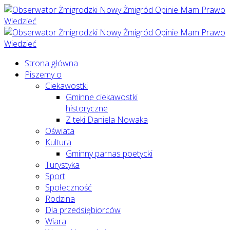
Strona główna
Piszemy o
Ciekawostki
Gminne ciekawostki
historyczne
Z teki Daniela Nowaka
Oświata
Kultura
Gminny parnas poetycki
Turystyka
Sport
Społeczność
Rodzina
Dla przedsiębiorców
Wiara