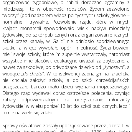
organizować tygodniowe, a rabini doroczne egzaminy z
młodzieżą, i to w obecności rodziców. Żydom zezwolono
tworzyć (pod nadzorem władz politycznych) szkoły główne –
normalne i trywialne. Pozwolenie rządu, które w innych
krajach monarchii spowodowało wielki napływ młodzieży
żydowskiej do szkół publicznych oraz organizowanie licznych
szkół przez kahały, w Galicji nie odniosło spodziewanego
skutku, a wręcz wywołało opór i nieufność. Żydzi bowiem
mieli swoje szkoły, które im zupełnie wystarczały, natomiast
wszystkie inne placówki edukacyjne uważali za zbyteczne, a
nawet za szkodliwe, bo odwodzące dziecko od „
żydostwa
”, a
wiodące „
do chrztu
”. W konsekwencji żadna gmina izraelicka
nie chciała założyć szkoły, a do szkół chrześcijańskich
uczęszczało bardzo mało dzieci wyznania mojżeszowego.
Dlatego rząd wydawał coraz ostrzejsze polecenia, czyniąc
kahały odpowiedzialnymi za uczęszczanie młodzieży
żydowskiej w wieku poniżej 13 lat do szkół publicznych, lecz i
to nie na wiele się zdało.
Sprawy oświatowe zostały uporządkowane przez Józefa II w