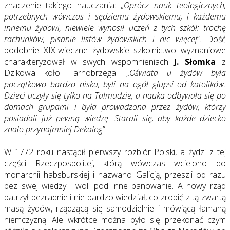
znaczenie takiego nauczania: „
Oprócz nauk teologicznych,
potrzebnych wówczas i sędziemu żydowskiemu, i każdemu
innemu żydowi, niewiele wynosił uczeń z tych szkół: trochę
rachunków, pisanie listów żydowskich i nic więcej
”. Dość
podobnie XIX-wieczne żydowskie szkolnictwo wyznaniowe
charakteryzował w swych wspomnieniach
J. Słomka
z
Dzikowa koło Tarnobrzega: „
Oświata u żydów była
początkowo bardzo niska, byli na ogół głupsi od katolików.
Dzieci uczyły się tylko na Talmudzie, a nauka odbywała się po
domach grupami i była prowadzona przez żydów, którzy
posiadali już pewną wiedzę. Starali się, aby każde dziecko
znało przynajmniej Dekalog
”.
W 1772 roku nastąpił pierwszy rozbiór Polski, a żydzi z tej
części Rzeczpospolitej, którą wówczas wcielono do
monarchii habsburskiej i nazwano Galicją, przeszli od razu
bez swej wiedzy i woli pod inne panowanie. A nowy rząd
patrzył bezradnie i nie bardzo wiedział, co zrobić z tą zwartą
masą żydów, rządzącą się samodzielnie i mówiącą łamaną
niemczyzną. Ale wkrótce można było się przekonać czym