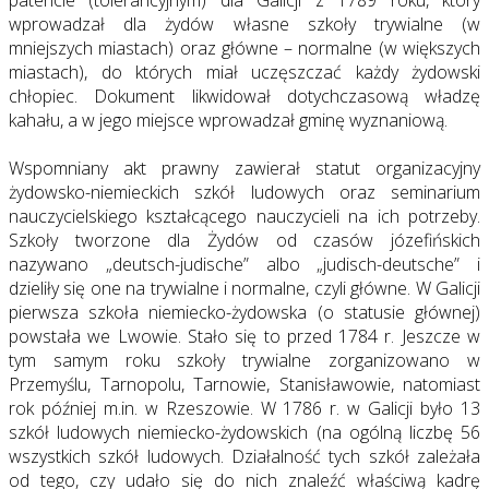
patencie (tolerancyjnym) dla Galicji z 1789 roku, który
wprowadzał dla żydów własne szkoły trywialne (w
mniejszych miastach) oraz główne – normalne (w większych
miastach), do których miał uczęszczać każdy żydowski
chłopiec. Dokument likwidował dotychczasową władzę
kahału, a w jego miejsce wprowadzał gminę wyznaniową.
Wspomniany akt prawny zawierał statut organizacyjny
żydowsko-niemieckich szkół ludowych oraz seminarium
nauczycielskiego kształcącego nauczycieli na ich potrzeby.
Szkoły tworzone dla Żydów od czasów józefińskich
nazywano „deutsch-judische” albo „judisch-deutsche” i
dzieliły się one na trywialne i normalne, czyli główne. W Galicji
pierwsza szkoła niemiecko-żydowska (o statusie głównej)
powstała we Lwowie. Stało się to przed 1784 r. Jeszcze w
tym samym roku szkoły trywialne zorganizowano w
Przemyślu, Tarnopolu, Tarnowie, Stanisławowie, natomiast
rok później m.in. w Rzeszowie. W 1786 r. w Galicji było 13
szkół ludowych niemiecko-żydowskich (na ogólną liczbę 56
wszystkich szkół ludowych. Działalność tych szkół zależała
od tego, czy udało się do nich znaleźć właściwą kadrę