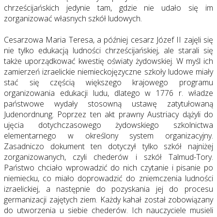
chrześcijańskich jedynie tam, gdzie nie udało się im
zorganizować własnych szkół ludowych.
Cesarzowa Maria Teresa, a później cesarz Józef II zajęli się
nie tylko edukacją ludności chrześcijańskiej, ale starali się
także uporządkować kwestię oświaty żydowskiej. W myśl ich
zamierzeń izraelickie niemieckojęzyczne szkoły ludowe miały
stać się częścią większego krajowego programu
organizowania edukacji ludu, dlatego w 1776 r. władze
państwowe wydały stosowną ustawę zatytułowaną
Judenordnung. Poprzez ten akt prawny Austriacy dążyli do
ujęcia dotychczasowego żydowskiego szkolnictwa
elementarnego w określony system organizacyjny.
Zasadniczo dokument ten dotyczył tylko szkół najniżej
zorganizowanych, czyli chederów i szkół Talmud-Tory.
Państwo chciało wprowadzić do nich czytanie i pisanie po
niemiecku, co miało doprowadzić do zniemczenia ludności
izraelickiej, a następnie do pozyskania jej do procesu
germanizacji zajętych ziem. Każdy kahał został zobowiązany
do utworzenia u siebie chederów. Ich nauczyciele musieli