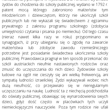
żydów do chodzenia do szkoły publicznej, wydano w 1792 r.
patent mocą którego zabroniono małżeństw tym
młodzieńcom i dziewczętom, którzy nie ukończyli szkół
publicznych lub nie wykazali się świadectwem z egzaminu
prywatnego z zakresu programu szkolnego (zdobycia
umiejętności czytania i pisania po niemiecku). Od tego czasu
(nieraz nawet kilka razy w roku) przypominano w
synagogach, iż przy ubieganiu się o zgodę na zawarcie
małżeństwa lub zdobycie zawodu rzemieślniczego
potrzebne jest posiadanie świadectwa ukończenia szkoły
publicznej. Prawodawca pragnął w ten sposób przekonać do
szkół austriackich nieufnie nastawionych rodziców oraz
zmusić do uczęszczania do nich dzieci. Żydowskie szkoły
ludowe na ogół nie cieszyły się ani wielką frekwencją, ani
sympatią ludności izraelickiej. Żydzi wykazywali wobec nich
dużą nieufność, co przejawiało się w nieregularnym
uczęszczaniu na naukę. Ludność ta z niechęcią podchodziła
do oświaty publicznej, obawiając się wynarodowienia swych
dzieci, gdyż dość często w placówkach tych uczyli
niemieckojęzyczni nauczyciele. Poza tym rodzice nie ufali