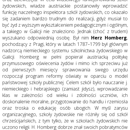
żydowskich, władze austriackie postanowiły wprowadzić
funkcję naczelnego inspektora szkół żydowskich, co okazało
się zadaniem bardzo trudnym do realizacji, gdyż musiał to
być żyd z wyższym wykształceniem pedagogicznym i ogólnym,
a takiego w Galicji nie znaleziono. Jednak (choć z trudem)
wyszukano odpowiednią osobę. Był nim
Herz Homberg
,
pochodzący z Pragi, który w latach 1787–1799 był głównym
nadzorcą niemieckiego systemu szkolnictwa żydowskiego w
Galicji. Homberg w pełni popierał austriacką politykę
przymusowego oświecenia żydów i mimo ich sprzeciwu już
od pierwszych miesięcy sprawowania swego urzędu
rozpoczął program reformy oświaty w oparciu o model
państwowej szkoły publicznej. Celem szkół było nauczanie j.
niemieckiego i hebrajskiego (zamiast jidysz), wprowadzanie
klas w zależności od wieku i zdolności uczniów, ich
doskonalenie moralne, przygotowanie do handlu i rzemiosła
oraz troska o edukację osób ubogich. W myśl zarysu
organizacyjnego, szkoły żydowskie nie różniły się od szkół
chrześcijańskich, z tym tylko, że w szkołach żydowskich nie
uczono religii. H. Homberg dobrze znał swoich pobratymców