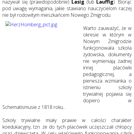
nazywał się (prawdopodobnie)
Lasig
(lub
Lauffig
). Biorąc
pod uwagę wymagania, jakie stawiano nauczycielom raczej
nie był rodowitym mieszkańcem Nowego Żmigrodu.
Warto zauważyć, że w
okresie w którym w
Nowym Żmigrodzie
funkcjonowała szkoła
żydowska, dokumenty
nie wymieniają żadnej
innej placówki
pedagogicznej, a
pierwsza wzmianka o
istnieniu szkoły
trywialnej pojawia się
dopiero w
Schematismusie z 1818 roku…
Szkoły trywialne miały prawie w całości charakter
koedukacyjny, tzn. że do tych placówek uczęszczali chłopcy
oraz dziewczęta. W celu właściwego funkcjonowania szkół