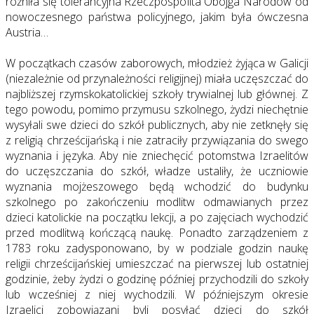
różniła się tolerancyjna Rzeczpospolita Obojga Narodów od
nowoczesnego państwa policyjnego, jakim była ówczesna
Austria…
W początkach czasów zaborowych, młodzież żyjąca w Galicji
(niezależnie od przynależności religijnej) miała uczęszczać do
najbliższej rzymskokatolickiej szkoły trywialnej lub głównej. Z
tego powodu, pomimo przymusu szkolnego, żydzi niechętnie
wysyłali swe dzieci do szkół publicznych, aby nie zetknęły się
z religią chrześcijańską i nie zatraciły przywiązania do swego
wyznania i języka. Aby nie zniechęcić potomstwa Izraelitów
do uczęszczania do szkół, władze ustaliły, że uczniowie
wyznania mojżeszowego będą wchodzić do budynku
szkolnego po zakończeniu modlitw odmawianych przez
dzieci katolickie na początku lekcji, a po zajęciach wychodzić
przed modlitwą kończącą naukę. Ponadto zarządzeniem z
1783 roku zadysponowano, by w podziale godzin naukę
religii chrześcijańskiej umieszczać na pierwszej lub ostatniej
godzinie, żeby żydzi o godzinę później przychodzili do szkoły
lub wcześniej z niej wychodzili. W późniejszym okresie
Izraelici zobowiązani byli posyłać dzieci do szkół