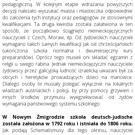
pedagogiczną. W kolejnym etapie wdrażania powyższych
decyzji należało wyszukać miasta i miasteczka odpowiednie
do założenia tych instytucji oraz pedagogów ze stosownymi
kwalifikacjami. Ta druga kwestia została załatwiona w ten
sposób, że początkowo ściągnięto niemieckojęzycznych
nauczycieli z Czech, Moraw, itp. Od żydowskich nauczycieli
wymagano takich samych kwalifikacji jak od chrześcijańskich
(ukończona szkoła normalna i dwumiesięczny kurs
preparandów). Oprócz tego musieli oni składać egzamin z
religii u swego rabina. Jednak niemieckojęzyczni nauczyciele
żydowscy przez galicyjską ludność izraelicką uważani byli za
obcych i heretyków prowadzących dzieci na manowce.
Dlatego osoby te musiały polegać wyłącznie na lokalnych
władzach austriackich i policji, by przy pomocy grzywien i
innych środków przymusu wyegzekwować od żydów
wymagania państwowego systemu szkolnego.
W Nowym Żmigrodzie szkoła deutsch-judische
została założona w 1792 roku i istniała do 1806 roku.
Jak podają Schematismusy dla tego okresu, nauczyciel