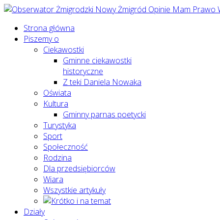
Strona główna
Piszemy o
Ciekawostki
Gminne ciekawostki
historyczne
Z teki Daniela Nowaka
Oświata
Kultura
Gminny parnas poetycki
Turystyka
Sport
Społeczność
Rodzina
Dla przedsiębiorców
Wiara
Wszystkie artykuły
Działy