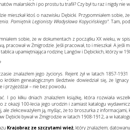
w malarskich i po prostu tu trafił? Czy był tu raz i nigdy nie w
zie mieszkał ktoś o nazwisku Dębicki. Przypomniałem sobie, że 
enia. Pamiętnik Legionisty Władysława Kopycińskiego"
. Tam, pod
omniałem sobie, że w dokumentach z początku XX wieku, w spisi
ową, pracował w Żmigrodzie. Jeśli pracował, to i mieszkał. A jeś
t tablica upamiętniająca rodzinę Langów i Dębickich, którzy w 1
?
zasie znalazłem jego życiorys. Rejent żył w latach 1857-1931
krótkim genealogicznym śledztwie dowiedział się, że Ignacy 
 i przyjeżdżał – nie bez powodu.
ać. I po kilku dniach znalazłem książkę, która rozwiała wsz
z okazji 100-lecia jego urodzin i zamiast katalogu wydawnicz
iej, ale zlekceważyłem ją, myśląc, że to broszurka z informacjami,
sław Dębicki bywał w Żmigrodzie w latach 1908-1912, a w katalogu 
razu
Krajobraz ze szczytami wież
, który znalazłem; datowany