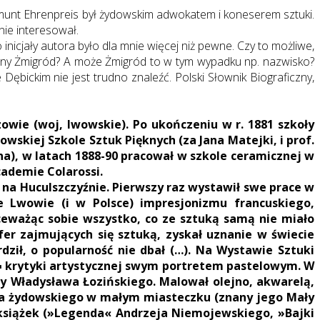
ygmunt Ehrenpreis był żydowskim adwokatem i koneserem sztuki.
 nie interesował.
nicjały autora było dla mnie więcej niż pewne. Czy to możliwe,
inny Żmigród? A może Żmigród to w tym wypadku np. nazwisko?
Dębickim nie jest trudno znaleźć. Polski Słownik Biograficzny,
zowie (woj, lwowskie). Po ukończeniu w r. 1881 szkoły
wskiej Szkole Sztuk Pięknych (za Jana Matejki, i prof.
na), w latach 1888-90 pracował w szkole ceramicznej w
cademie Colarossi.
 na Huculszczyźnie. Pierwszy raz wystawił swe prace w
e Lwowie (i w Polsce) impresjonizmu francuskiego,
kceważąc sobie wszystko, co ze sztuką samą nie miało
fer zajmujących się sztuką, zyskał uznanie w świecie
rdził, o popularność nie dbał (…). Na Wystawie Sztuki
g¬ krytyki artystycznej swym portretem pastelowym. W
wy Władysława Łozińskiego. Malował olejno, akwarelą,
ycia żydowskiego w małym miasteczku (znany jego Mały
 książek (»Legenda« Andrzeja Niemojewskiego, »Bajki