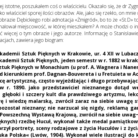
ej istotne, poszukałem coś o właścicielu. Okazało się, że dr Z
o właściciel sporej ilości obrazów. Ale, jako się rzekło, on mnie
razie Dębickiego robi adnotacja «Żmigród», bo to że «St.D» to i
namalował miejscowość, w której mieszkałem? A może chodzi o 
 więcej o tym obrazie i jego autorze. Informację o Stanisławie 
uacjach, zawiera jego biogram:
 Akademii Sztuk Pięknych w Krakowie, ur. 4 XII w Lubac
ademii Sztuk Pięknych, jeden semestr w r. 1882 w krako
Sztuk Pięknych w Monachium (u prof. A. Wagnera i Nane
od kierunkiem prof. Dagnan-Bouvereta i u Fretuieta w A
ę artystyczną, często wyjeżdżając i długo przebywając
w r. 1890. jako przedstawiciel nieznanego dotąd w
 głęboki i szczery kult dla prawdziwego artyzmu, le
rę i wiedzę malarską, zwrócił zaraz na siebie uwagę s
 pozostał nieznany; nie narzucał się nigdy, reklamą ga
z Powszechną Wystawą Krajową, zwrócił na siebie uwa
ięknych) rzeźbę Hucuł, wykonał także medal pamiątko
rzył portrety, sceny rodzajowe z życia Hucułów i z ż
a Polska« (Lwów, 1904). Wykonał wiele ilustracji do