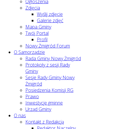
Ogłoszenia
Zdjęcia
Wyślij zdjęcie
Galerie zdjęć
Mapa Gminy
Twój Portal
Profil
Nowy Żmigród Forum
O Samorządzie
Rada Gminy Nowy Żmigród
Protokoły z sesji Rady
Gminy
Sesje Rady Gminy Nowy
Żmigród
Posiedzenia Komisji RG
Prawo
Inwestycje gminne
Urząd Gminy
O nas
Kontakt z Redakcją
Redaktor Naczelny