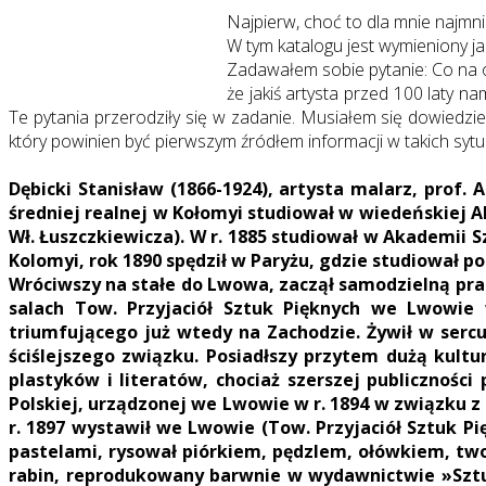
Najpierw, choć to dla mnie najmni
W tym katalogu jest wymieniony jak
Zadawałem sobie pytanie: Co na ob
że jakiś artysta przed 100 laty 
Te pytania przerodziły się w zadanie. Musiałem się dowiedzieć
który powinien być pierwszym źródłem informacji w takich syt
Dębicki Stanisław (1866-1924), artysta malarz, prof.
średniej realnej w Kołomyi studiował w wiedeńskiej Ak
Wł. Łuszczkiewicza). W r. 1885 studiował w Akademii 
Kolomyi, rok 1890 spędził w Paryżu, gdzie studiował p
Wróciwszy na stałe do Lwowa, zaczął samodzielną prac
salach Tow. Przyjaciół Sztuk Pięknych we Lwowie 
triumfującego już wtedy na Zachodzie. Żywił w sercu
ściślejszego związku. Posiadłszy przytem dużą kultu
plastyków i literatów, chociaż szerszej publiczności
Polskiej, urządzonej we Lwowie w r. 1894 w związku 
r. 1897 wystawił we Lwowie (Tow. Przyjaciół Sztuk P
pastelami, rysował piórkiem, pędzlem, ołówkiem, two
rabin, reprodukowany barwnie w wydawnictwie »Sztuk