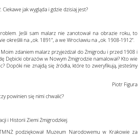
iekawe jak wygląda i gdzie dzisiaj jest?
oblem. Jeśli sam malarz nie zanotował na obrazie roku, to
e określili na „ok. 1891”, a we Wrocławiu na „ok. 1908-1912”.
. Moim zdaniem malarz przyjeżdżał do Żmigrodu i przed 1908 i
rawdę Dębicki obrazów w Nowym Żmigrodzie namalował? Kto wie
? Dopóki nie znajdą się źródła, które to zweryfikują, jesteśmy
Piotr Figura
zy powinien się nimi chwalić?
 i Historii Ziemi Żmigrodzkiej.
rezes TMNŻ podziękował Muzeum Narodowemu w Krakowie za