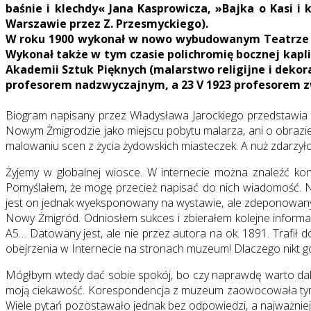
baśnie i klechdy« Jana Kasprowicza, »Bajka o Kasi 
Warszawie przez Z. Przesmyckiego).
W roku 1900 wykonał w nowo wybudowanym Teatrze Mi
Wykonał także w tym czasie polichromię bocznej kaplic
Akademii Sztuk Pięknych (malarstwo religijne i dekor
profesorem nadzwyczajnym, a 23 V 1923 profesorem z
Biogram napisany przez Władysława Jarockiego przedstawia 
Nowym Żmigrodzie jako miejscu pobytu malarza, ani o obrazie,
malowaniu scen z życia żydowskich miasteczek. A nuż zdarzyło 
Żyjemy w globalnej wiosce. W internecie można znaleźć konta
Pomyślałem, że mogę przecież napisać do nich wiadomość. N
jest on jednak wyeksponowany na wystawie, ale zdeponowany 
Nowy Żmigród. Odniosłem sukces i zbierałem kolejne informa
A5… Datowany jest, ale nie przez autora na ok. 1891. Trafił
obejrzenia w Internecie na stronach muzeum! Dlaczego nikt go
Mógłbym wtedy dać sobie spokój, bo czy naprawdę warto dal
moją ciekawość. Korespondencja z muzeum zaowocowała tym
Wiele pytań pozostawało jednak bez odpowiedzi, a najważniejs