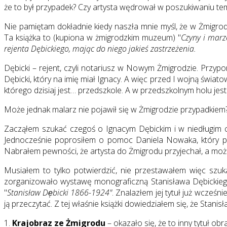
że to był przypadek? Czy artysta wędrował w poszukiwaniu temató
Nie pamiętam dokładnie kiedy naszła mnie myśl, że w Żmigrod
Ta książka to (kupiona w żmigrodzkim muzeum) "
Czyny i marz
rejenta Dębickiego, mając do niego jakieś zastrzeżenia.
Dębicki – rejent, czyli notariusz w Nowym Żmigrodzie. Przyp
Dębicki, który na imię miał Ignacy. A więc przed I wojną świat
którego dzisiaj jest… przedszkole. A w przedszkolnym holu jes
Może jednak malarz nie pojawił się w Żmigrodzie przypadkiem
Zacząłem szukać czegoś o Ignacym Dębickim i w niedługim c
Jednocześnie poprosiłem o pomoc Daniela Nowaka, który po 
Nabrałem pewności, że artysta do Żmigrodu przyjechał, a może
Musiałem to tylko potwierdzić, nie przestawałem więc szuk
zorganizowało wystawę monograficzną Stanisława Dębickiego 
"
Stanisław De̜bicki 1866-1924"
. Znalazłem jej tytuł już wcześn
ją przeczytać. Z tej właśnie książki dowiedziałem się, że Stani
1.
Krajobraz ze Żmigrodu
– okazało się, że to inny tytuł ob