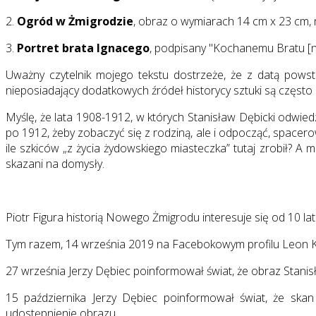
2.
Ogród w Żmigrodzie
, obraz o wymiarach 14 cm x 23 cm, n
3.
Portret brata Ignacego
, podpisany "Kochanemu Bratu [n
Uważny czytelnik mojego tekstu dostrzeże, że z datą pows
nieposiadający dodatkowych źródeł historycy sztuki są częst
Myślę, że lata 1908-1912, w których Stanisław Dębicki odwie
po 1912, żeby zobaczyć się z rodziną, ale i odpocząć, spac
ile szkiców „z życia żydowskiego miasteczka” tutaj zrobił? A 
skazani na domysły.
Piotr Figura historią Nowego Żmigrodu interesuje się od 10 lat
Tym razem, 14 września 2019 na Facebokowym profilu Leon Karc
27 września Jerzy Dębiec poinformował świat, że obraz Stanisł
15 października Jerzy Dębiec poinformował świat, że s
udostępnienie obrazu.