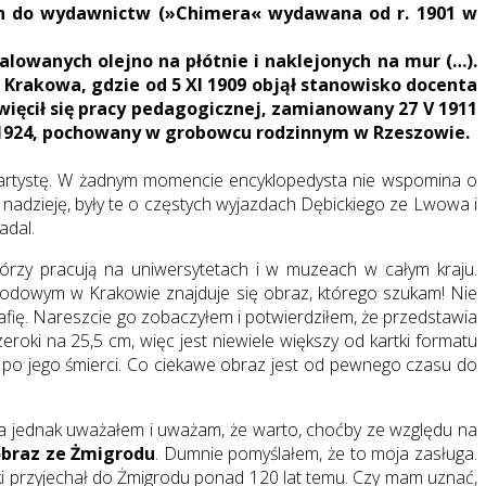
zych do wydawnictw (»Chimera« wydawana od r. 1901 w
wanych olejno na płótnie i naklejonych na mur (…).
o Krakowa, gdzie od 5 XI 1909 objął stanowisko docenta
więcił się pracy pedagogicznej, zamianowany 27 V 1911
I 1924, pochowany w grobowcu rodzinnym w Rzeszowie.
, artystę. W żadnym momencie encyklopedysta nie wspomina o
 nadzieję, były te o częstych wyjazdach Dębickiego ze Lwowa i
adal.
 którzy pracują na uniwersytetach i w muzeach w całym kraju.
rodowym w Krakowie znajduje się obraz, którego szukam! Nie
ię. Nareszcie go zobaczyłem i potwierdziłem, że przedstawia
eroki na 25,5 cm, więc jest niewiele większy od kartki formatu
, po jego śmierci. Co ciekawe obraz jest od pewnego czasu do
a jednak uważałem i uważam, że warto, choćby ze względu na
obraz ze Żmigrodu
. Dumnie pomyślałem, że to moja zasługa.
cki przyjechał do Żmigrodu ponad 120 lat temu. Czy mam uznać,