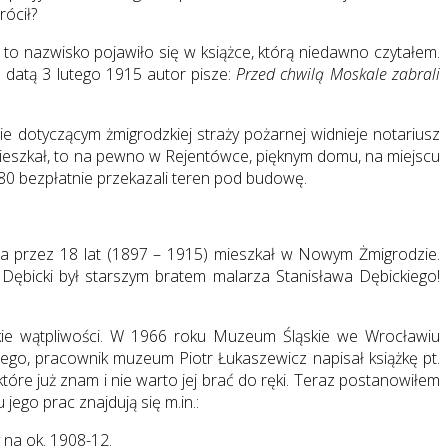
rócił?
to nazwisko pojawiło się w książce, którą niedawno czytałem.
 datą 3 lutego 1915 autor pisze:
Przed chwilą Moskale zabrali
e dotyczącym żmigrodzkiej straży pożarnej widnieje notariusz
li mieszkał, to na pewno w Rejentówce, pięknym domu, na miejscu
980 bezpłatnie przekazali teren pod budowę.
 a przez 18 lat (1897 – 1915) mieszkał w Nowym Żmigrodzie.
Dębicki był starszym bratem malarza Stanisława Dębickiego!
elkie wątpliwości. W 1966 roku Muzeum Śląskie we Wrocławiu
ego, pracownik muzeum Piotr Łukaszewicz napisał książkę pt.
 które już znam i nie warto jej brać do ręki. Teraz postanowiłem
jego prac znajdują się m.in.:
 na ok. 1908-12.