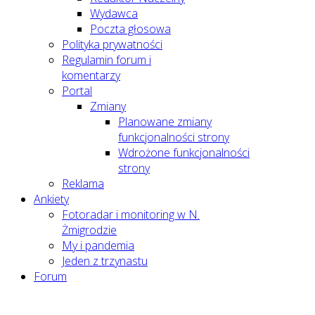
Wydawca
Poczta głosowa
Polityka prywatności
Regulamin forum i
komentarzy
Portal
Zmiany
Planowane zmiany
funkcjonalności strony
Wdrożone funkcjonalności
strony
Reklama
Ankiety
Fotoradar i monitoring w N.
Żmigrodzie
My i pandemia
Jeden z trzynastu
Forum