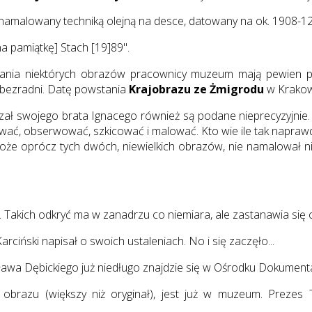
amalowany techniką olejną na desce, datowany na ok. 1908-12. C
a pamiątkę] Stach [19]89".
tania niektórych obrazów pracownicy muzeum mają pewien pr
o bezradni. Datę powstania
Krajobrazu ze Żmigrodu
w Krakowi
dzał swojego brata Ignacego również są podane nieprecyzyjnie
erować, obserwować, szkicować i malować. Kto wie ile tak nap
może oprócz tych dwóch, niewielkich obrazów, nie namalował nic
. Takich odkryć ma w zanadrzu co niemiara, ale zastanawia się c
iński napisał o swoich ustaleniach. No i się zaczęło...
awa Dębickiego już niedługo znajdzie się w Ośrodku Dokumentacji
kan obrazu (większy niż oryginał), jest już w muzeum. P