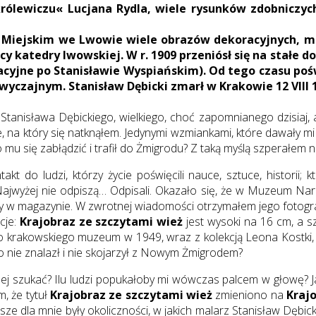
i królewiczu« Lucjana Rydla, wiele rysunków zdobnic
ejskim we Lwowie wiele obrazów dekoracyjnych, malo
y katedry lwowskiej. W r. 1909 przeniósł się na stałe d
acyjne po Stanisławie Wyspiańskim). Od tego czasu poś
wyczajnym. Stanisław Dębicki zmarł w Krakowie 12 VII
Stanisława Dębickiego, wielkiego, choć zapomnianego dzisiaj
 na który się natknąłem. Jedynymi wzmiankami, które dawały mi
mu się zabłądzić i trafił do Żmigrodu? Z taką myślą szperałem n
kt do ludzi, którzy życie poświęcili nauce, sztuce, historii;
ajwyżej nie odpiszą… Odpisali. Okazało się, że w Muzeum Na
w magazynie. W zwrotnej wiadomości otrzymałem jego fotograf
cje:
Krajobraz ze szczytami wież
jest wysoki na 16 cm, a sz
 do krakowskiego muzeum w 1949, wraz z kolekcją Leona Kostki
 nie znalazł i nie skojarzył z Nowym Żmigrodem?
ej szukać? Ilu ludzi popukałoby mi wówczas palcem w głowę? J
, że tytuł
Krajobraz ze szczytami wież
zmieniono na
Kraj
ze dla mnie były okoliczności, w jakich malarz Stanisław Dębi