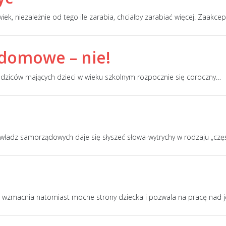
wiek, niezależnie od tego ile zarabia, chciałby zarabiać więcej. Zaakc
 domowe – nie!
 rodziców mających dzieci w wieku szkolnym rozpocznie się coroczny
…
 władz samorządowych daje się słyszeć słowa-wytrychy w rodzaju „czę
ci, wzmacnia natomiast mocne strony dziecka i pozwala na pracę nad 