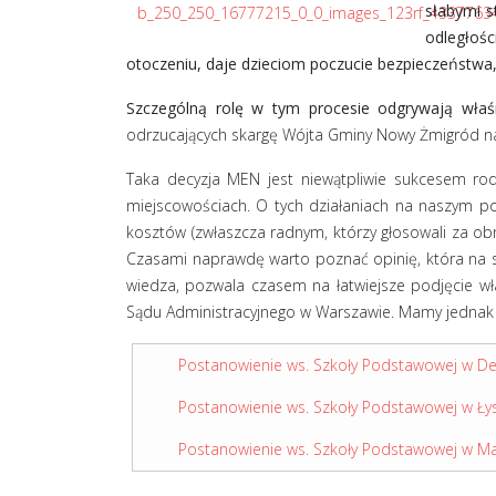
słabymi s
odległoś
otoczeniu, daje dzieciom poczucie bezpieczeństwa,
Szczególną rolę w tym procesie odgrywają właśn
odrzucających skargę Wójta Gminy Nowy Żmigród na 
Taka decyzja MEN jest niewątpliwie sukcesem rod
miejscowościach. O tych działaniach na naszym po
kosztów (zwłaszcza radnym, którzy głosowali za o
Czasami naprawdę warto poznać opinię, która na s
wiedza, pozwala czasem na łatwiejsze podjęcie w
Sądu Administracyjnego w Warszawie. Mamy jednak 
Postanowienie ws. Szkoły Podstawowej w De
Postanowienie ws. Szkoły Podstawowej w Ły
Postanowienie ws. Szkoły Podstawowej w M