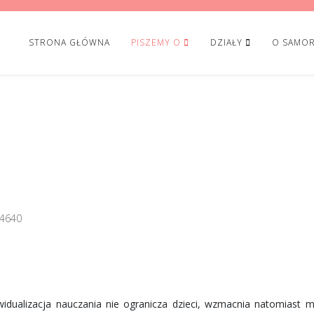
STRONA GŁÓWNA
PISZEMY O
DZIAŁY
O SAMOR
4640
widualizacja nauczania nie ogranicza dzieci, wzmacnia natomiast 