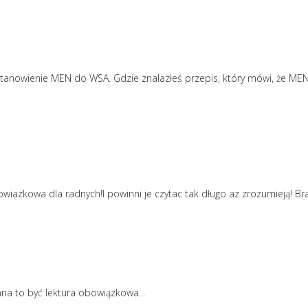
tanowienie MEN do WSA. Gdzie znalazłeś przepis, który mówi, że ME
iazkowa dla radnych!I powinni je czytac tak długo az zrozumieją! Bra
nna to być lektura obowiązkowa...