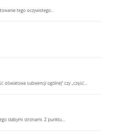
eptowanie tego oczywistego
…
ść oświatowa subwencji ogólnej” czy „część
…
jego słabymi stronami. Z punktu
…