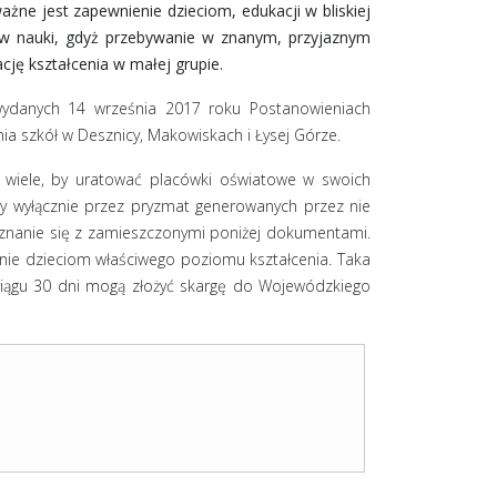
żne jest zapewnienie dzieciom, edukacji w bliskiej
w nauki, gdyż przebywanie w znanym, przyjaznym
ję kształcenia w małej grupie.
ydanych 14 września 2017 roku Postanowieniach
a szkół w Desznicy, Makowiskach i Łysej Górze.
ę wiele, by uratować placówki oświatowe w swoich
ły wyłącznie przez pryzmat generowanych przez nie
oznanie się z zamieszczonymi poniżej dokumentami.
nie dzieciom właściwego poziomu kształcenia. Taka
ciągu 30 dni mogą złożyć skargę do Wojewódzkiego