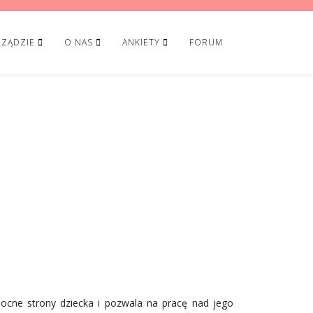
ZĄDZIE
O NAS
ANKIETY
FORUM
mocne strony dziecka i pozwala na pracę nad jego