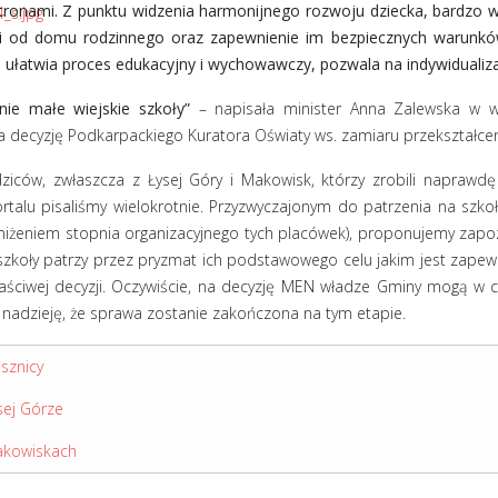
tronami. Z punktu widzenia harmonijnego rozwoju dziecka, bardzo wa
ci od domu rodzinnego oraz zapewnienie im bezpiecznych warunkó
 ułatwia proces edukacyjny i wychowawczy, pozwala na indywidualizac
ie małe wiejskie szkoły”
– napisała minister Anna Zalewska w w
decyzję Podkarpackiego Kuratora Oświaty ws. zamiaru przekształceni
ziców, zwłaszcza z Łysej Góry i Makowisk, którzy zrobili naprawd
rtalu pisaliśmy wielokrotnie. Przyzwyczajonym do patrzenia na szko
bniżeniem stopnia organizacyjnego tych placówek), proponujemy zap
zkoły patrzy przez pryzmat ich podstawowego celu jakim jest zapew
łaściwej decyzji. Oczywiście, na decyzję MEN władze Gminy mogą w 
nadzieję, że sprawa zostanie zakończona na tym etapie.
sznicy
sej Górze
akowiskach