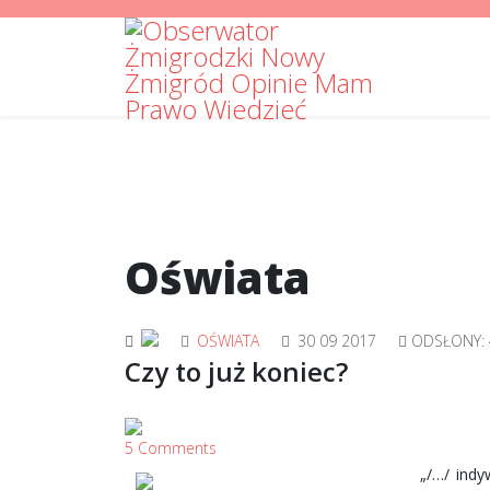
Oświata
OŚWIATA
30 09 2017
ODSŁONY: 
Czy to już koniec?
5 Comments
„/…/ indy