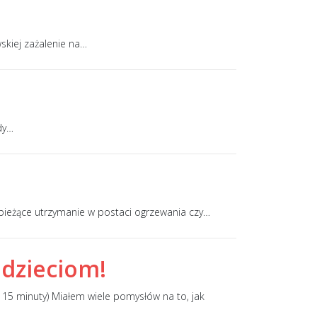
skiej zażalenie na
…
dy
…
ieżące utrzymanie w postaci ogrzewania czy
…
ć dzieciom!
5 minuty) Miałem wiele pomysłów na to, jak