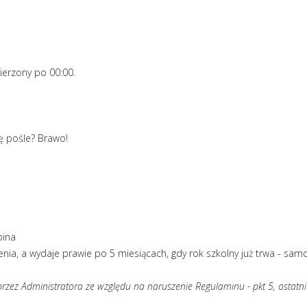
ierzony po
00:00
.
tę pośle? Brawo!
pina
nia, a wydaje prawie po 5 miesiącach, gdy rok szkolny już trwa - sam
przez Administratora ze względu na naruszenie Regulaminu - pkt 5, ostatn