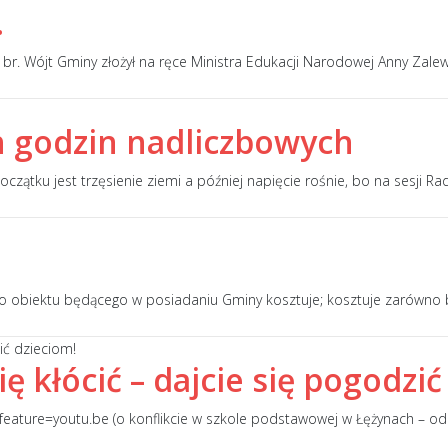
…
br. Wójt Gminy złożył na ręce Ministra Edukacji Narodowej Anny Zalew
 godzin nadliczbowych
czątku jest trzęsienie ziemi a później napięcie rośnie, bo na sesji Ra
o obiektu będącego w posiadaniu Gminy kosztuje; kosztuje zarówno b
ię kłócić – dajcie się pogodzi
ure=youtu.be (o konflikcie w szkole podstawowej w Łężynach – od 1