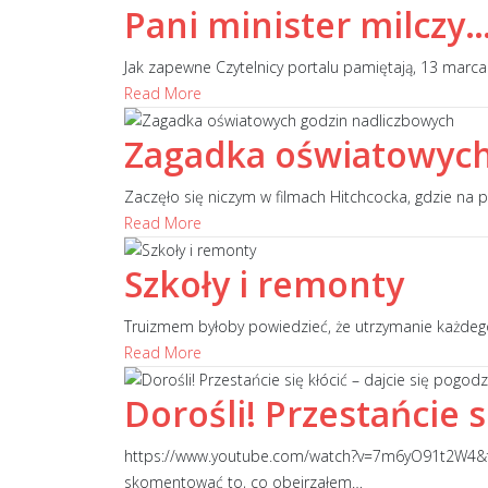
Pani minister milczy
Jak zapewne Czytelnicy portalu pamiętają, 13 marca 
Read More
Zagadka oświatowych
Zaczęło się niczym w filmach Hitchcocka, gdzie na po
Read More
Szkoły i remonty
Truizmem byłoby powiedzieć, że utrzymanie każdeg
Read More
Dorośli! Przestańcie s
https://www.youtube.com/watch?v=7m6yO91t2W4&feat
skomentować to, co obejrzałem
…