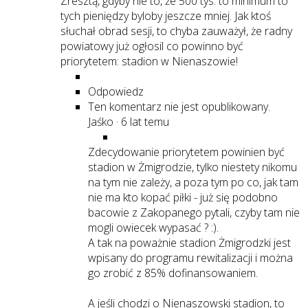
Zresztą, gdyby nie to, że 500 tys. to minimum to
tych pieniędzy byloby jeszcze mniej. Jak ktoś
słuchał obrad sesji, to chyba zauważył, że radny
powiatowy już ogłosil co powinno być
priorytetem: stadion w Nienaszowie!
Odpowiedz
Ten komentarz nie jest opublikowany.
Jaśko
·
6 lat temu
Zdecydowanie priorytetem powinien być
stadion w Żmigrodzie, tylko niestety nikomu
na tym nie zależy, a poza tym po co, jak tam
nie ma kto kopać piłki - już się podobno
bacowie z Zakopanego pytali, czyby tam nie
mogli owiecek wypasać ? :).
A tak na poważnie stadion Żmigrodzki jest
wpisany do programu rewitalizacji i można
go zrobić z 85% dofinansowaniem.
A jeśli chodzi o Nienaszowski stadion, to