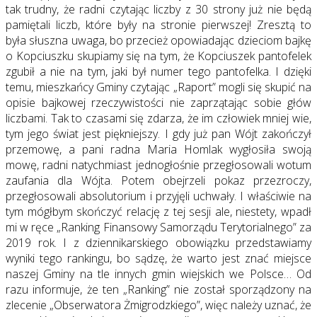
tak trudny, że radni czytając liczby z 30 strony już nie będą
pamiętali liczb, które były na stronie pierwszej! Zresztą to
była słuszna uwaga, bo przecież opowiadając dzieciom bajkę
o Kopciuszku skupiamy się na tym, że Kopciuszek pantofelek
zgubił a nie na tym, jaki był numer tego pantofelka. I dzięki
temu, mieszkańcy Gminy czytając „Raport” mogli się skupić na
opisie bajkowej rzeczywistości nie zaprzątając sobie głów
liczbami. Tak to czasami się zdarza, że im człowiek mniej wie,
tym jego świat jest piękniejszy. I gdy już pan Wójt zakończył
przemowę, a pani radna Maria Homlak wygłosiła swoją
mowę, radni natychmiast jednogłośnie przegłosowali wotum
zaufania dla Wójta. Potem obejrzeli pokaz przezroczy,
przegłosowali absolutorium i przyjęli uchwały. I właściwie na
tym mógłbym skończyć relację z tej sesji ale, niestety, wpadł
mi w ręce „Ranking Finansowy Samorządu Terytorialnego” za
2019 rok. I z dziennikarskiego obowiązku przedstawiamy
wyniki tego rankingu, bo sądzę, że warto jest znać miejsce
naszej Gminy na tle innych gmin wiejskich we Polsce… Od
razu informuje, że ten „Ranking” nie został sporządzony na
zlecenie „Obserwatora Żmigrodzkiego”, więc należy uznać, że