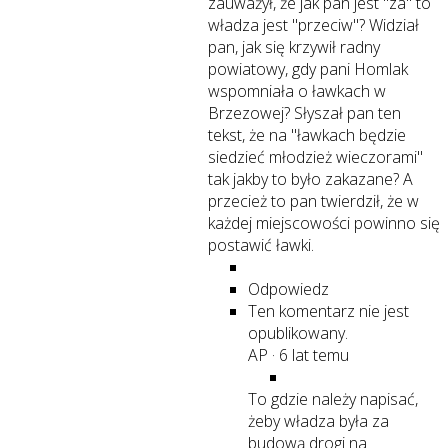
zauważył, że jak pan jest "za" to
władza jest "przeciw"? Widział
pan, jak się krzywił radny
powiatowy, gdy pani Homlak
wspomniała o ławkach w
Brzezowej? Słyszał pan ten
tekst, że na "ławkach będzie
siedzieć młodzież wieczorami"
tak jakby to było zakazane? A
przecież to pan twierdził, że w
każdej miejscowości powinno się
postawić ławki.
Odpowiedz
Ten komentarz nie jest
opublikowany.
AP
·
6 lat temu
To gdzie należy napisać,
żeby władza była za
budową drogi na