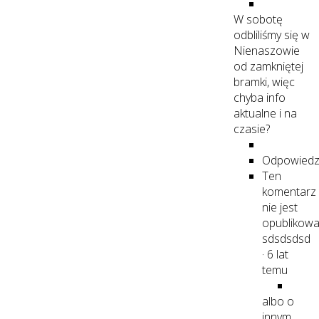
W sobotę
odbliliśmy się w
Nienaszowie
od zamkniętej
bramki, więc
chyba info
aktualne i na
czasie?
Odpowied
Ten
komentarz
nie jest
opublikowa
sdsdsdsd
·
6 lat
temu
albo o
innym