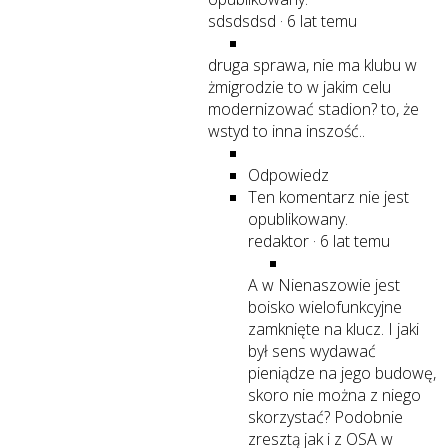
sdsdsdsd
·
6 lat temu
druga sprawa, nie ma klubu w
żmigrodzie to w jakim celu
modernizować stadion? to, że
wstyd to inna inszość..
Odpowiedz
Ten komentarz nie jest
opublikowany.
redaktor
·
6 lat temu
A w Nienaszowie jest
boisko wielofunkcyjne
zamknięte na klucz. I jaki
był sens wydawać
pieniądze na jego budowę,
skoro nie można z niego
skorzystać? Podobnie
zresztą jak i z OSA w