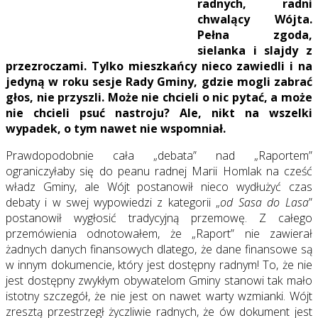
radnych, radni
chwalący Wójta.
Pełna zgoda,
sielanka i slajdy z
przezroczami. Tylko mieszkańcy nieco zawiedli i na
jedyną w roku sesje Rady Gminy, gdzie mogli zabrać
głos, nie przyszli. Może nie chcieli o nic pytać, a może
nie chcieli psuć nastroju? Ale, nikt na wszelki
wypadek, o tym nawet nie wspomniał.
Prawdopodobnie cała „debata” nad „Raportem”
ograniczyłaby się do peanu radnej Marii Homlak na cześć
władz Gminy, ale Wójt postanowił nieco wydłużyć czas
debaty i w swej wypowiedzi z kategorii „
od Sasa do Lasa
”
postanowił wygłosić tradycyjną przemowę. Z całego
przemówienia odnotowałem, że „Raport” nie zawierał
żadnych danych finansowych dlatego, że dane finansowe są
w innym dokumencie, który jest dostępny radnym! To, że nie
jest dostępny zwykłym obywatelom Gminy stanowi tak mało
istotny szczegół, że nie jest on nawet warty wzmianki. Wójt
zresztą przestrzegł życzliwie radnych, że ów dokument jest