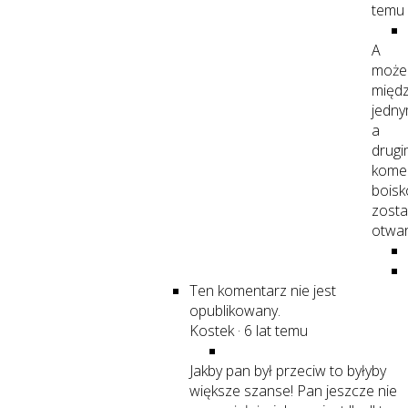
temu
A
może
międ
jedn
a
drugi
kome
boisk
zosta
otwar
Ten komentarz nie jest
opublikowany.
Kostek
·
6 lat temu
Jakby pan był przeciw to byłyby
większe szanse! Pan jeszcze nie