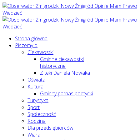
Strona główna
Piszemy o
Ciekawostki
Gminne ciekawostki
historyczne
Z teki Daniela Nowaka
Oświata
Kultura
Gminny parnas poetycki
Turystyka
Sport
Społeczność
Rodzina
Dla przedsiębiorców
Wiara