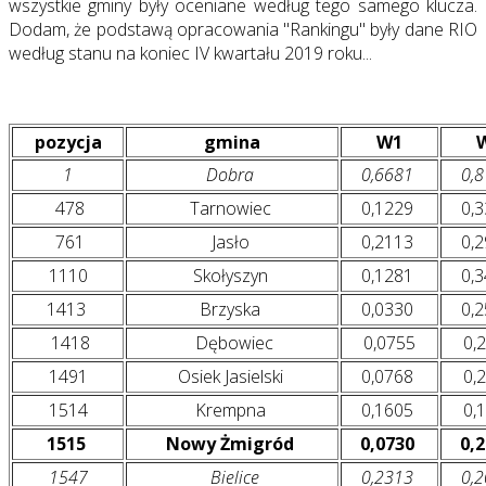
wszystkie gminy były oceniane według tego samego klucza.
Dodam, że podstawą opracowania "Rankingu" były dane RIO
według stanu na koniec IV kwartału 2019 roku...
pozycja
gmina
W1
1
Dobra
0,6681
0,
478
Tarnowiec
0,1229
0,
761
Jasło
0,2113
0,
1110
Skołyszyn
0,1281
0,
1413
Brzyska
0,0330
0,
1418
Dębowiec
0,0755
0,
1491
Osiek Jasielski
0,0768
0,
1514
Krempna
0,1605
0,
1515
Nowy Żmigród
0,0730
0,
1547
Bielice
0,2313
0,