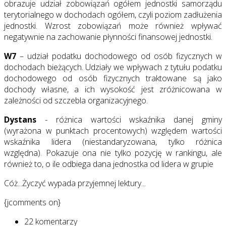
obrazuje udział zobowiązań ogółem jednostki samorządu
terytorialnego w dochodach ogółem, czyli poziom zadłużenia
jednostki. Wzrost zobowiązań może również wpływać
negatywnie na zachowanie płynności finansowej jednostki.
W7
– udział podatku dochodowego od osób fizycznych w
dochodach bieżących. Udziały we wpływach z tytułu podatku
dochodowego od osób fizycznych traktowane są jako
dochody własne, a ich wysokość jest zróżnicowana w
zależności od szczebla organizacyjnego.
Dystans
- różnica wartości wskaźnika danej gminy
(wyrażona w punktach procentowych) względem wartości
wskaźnika lidera (niestandaryzowana, tylko różnica
względna). Pokazuje ona nie tylko pozycję w rankingu, ale
również to, o ile odbiega dana jednostka od lidera w grupie
Cóż...Życzyć wypada przyjemnej lektury...
{jcomments on}
22 komentarzy