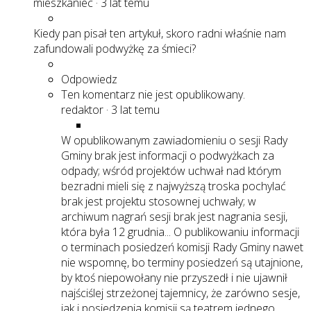
mieszkaniec
·
3 lat temu
Kiedy pan pisał ten artykuł, skoro radni właśnie nam
zafundowali podwyżkę za śmieci?
Odpowiedz
Ten komentarz nie jest opublikowany.
redaktor
·
3 lat temu
W opublikowanym zawiadomieniu o sesji Rady
Gminy brak jest informacji o podwyżkach za
odpady; wśród projektów uchwał nad którym
bezradni mieli się z najwyższą troska pochylać
brak jest projektu stosownej uchwały; w
archiwum nagrań sesji brak jest nagrania sesji,
która była 12 grudnia... O publikowaniu informacji
o terminach posiedzeń komisji Rady Gminy nawet
nie wspomnę, bo terminy posiedzeń są utajnione,
by ktoś niepowołany nie przyszedł i nie ujawnił
najściślej strzeżonej tajemnicy, że zarówno sesje,
jak i posiedzenia komisji są teatrem jednego