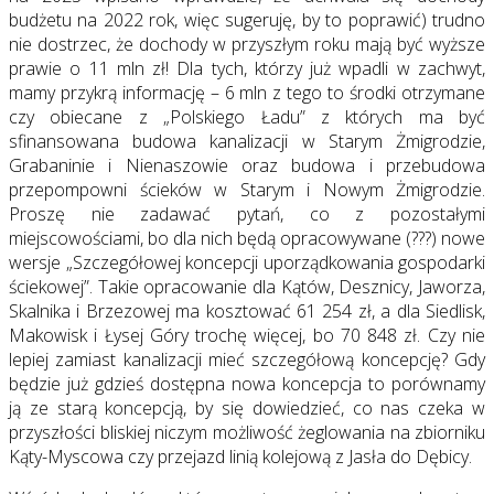
budżetu na 2022 rok, więc sugeruję, by to poprawić) trudno
nie dostrzec, że dochody w przyszłym roku mają być wyższe
prawie o 11 mln zł! Dla tych, którzy już wpadli w zachwyt,
mamy przykrą informację – 6 mln z tego to środki otrzymane
czy obiecane z „Polskiego Ładu” z których ma być
sfinansowana budowa kanalizacji w Starym Żmigrodzie,
Grabaninie i Nienaszowie oraz budowa i przebudowa
przepompowni ścieków w Starym i Nowym Żmigrodzie.
Proszę nie zadawać pytań, co z pozostałymi
miejscowościami, bo dla nich będą opracowywane (???) nowe
wersje „Szczegółowej koncepcji uporządkowania gospodarki
ściekowej”. Takie opracowanie dla Kątów, Desznicy, Jaworza,
Skalnika i Brzezowej ma kosztować 61 254 zł, a dla Siedlisk,
Makowisk i Łysej Góry trochę więcej, bo 70 848 zł. Czy nie
lepiej zamiast kanalizacji mieć szczegółową koncepcję? Gdy
będzie już gdzieś dostępna nowa koncepcja to porównamy
ją ze starą koncepcją, by się dowiedzieć, co nas czeka w
przyszłości bliskiej niczym możliwość żeglowania na zbiorniku
Kąty-Myscowa czy przejazd linią kolejową z Jasła do Dębicy.