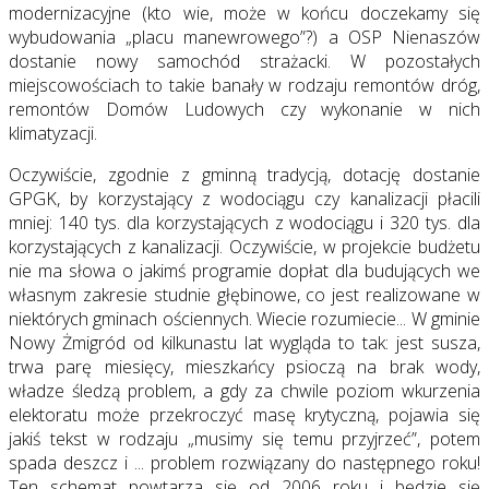
modernizacyjne (kto wie, może w końcu doczekamy się
wybudowania „placu manewrowego”?) a OSP Nienaszów
dostanie nowy samochód strażacki. W pozostałych
miejscowościach to takie banały w rodzaju remontów dróg,
remontów Domów Ludowych czy wykonanie w nich
klimatyzacji.
Oczywiście, zgodnie z gminną tradycją, dotację dostanie
GPGK, by korzystający z wodociągu czy kanalizacji płacili
mniej: 140 tys. dla korzystających z wodociągu i 320 tys. dla
korzystających z kanalizacji. Oczywiście, w projekcie budżetu
nie ma słowa o jakimś programie dopłat dla budujących we
własnym zakresie studnie głębinowe, co jest realizowane w
niektórych gminach ościennych. Wiecie rozumiecie... W gminie
Nowy Żmigród od kilkunastu lat wygląda to tak: jest susza,
trwa parę miesięcy, mieszkańcy psioczą na brak wody,
władze śledzą problem, a gdy za chwile poziom wkurzenia
elektoratu może przekroczyć masę krytyczną, pojawia się
jakiś tekst w rodzaju „musimy się temu przyjrzeć”, potem
spada deszcz i ... problem rozwiązany do następnego roku!
Ten schemat powtarza się od 2006 roku i będzie się