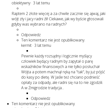
obiektywny
·
3 lat temu
Raptem 2 złote więcej a za chwile zacznie się ajwaj, jaki
wójt zły i jacy radni źli! Ciekawe, jak wy byście głosowali
gdyby was wybrano na radnych?
Odpowiedz
Ten komentarz nie jest opublikowany.
kermit
·
3 lat temu
Pewnie każdy rozsądny i logicznie myślący
człowiek będący radnym by zapytał o parę
wskaźników finansowych a nie tylko posłuchał
Wójta a potem machnął ręką na "tak", by już pójść
do kasy po dietę. W Jaśle też chciano podnieść
opłaty za odpady, ale radni się na to nie zgodzili.
A w Żmigrodzie tradycja...
Odpowiedz
Ten komentarz nie jest opublikowany.