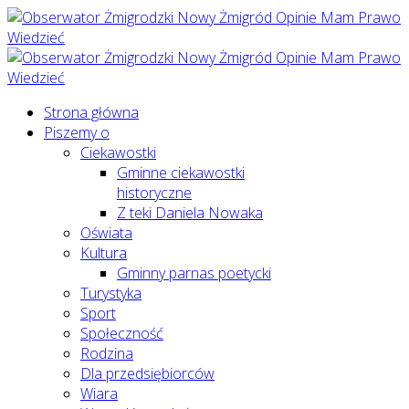
Strona główna
Piszemy o
Ciekawostki
Gminne ciekawostki
historyczne
Z teki Daniela Nowaka
Oświata
Kultura
Gminny parnas poetycki
Turystyka
Sport
Społeczność
Rodzina
Dla przedsiębiorców
Wiara