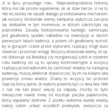
zł w lipcu przyszłego roku... Nieprawdopodobna historia,
która ma tak proste wyjaśnienie, że aż dziw bierze, iż na to
nikt wcześniej nie wpadł, dlatego przedstawiamy mechanizm.
Jak wszyscy doskonale wiemy, kampania wyborcza zaczyna
się dokładnie w tym momencie, w którym zakończyła się
poprzednia. Zasadą funkcjonowania każdego samorządu
jest gwałtowny spadek nakładów na inwestycje w dwóch
pierwszych latach kadencji, a potem ich gwałtowny wzrost,
by w gorącym czasie przed wyborami, rządzący mogli dużo
otwierać i przecinać wstęgi. Wszyscy doskonale wiemy, że np.
nie dokonuje się likwidacji czy reorganizacji szkół w ostatnim
roku kadencji, bo są to sprawy kontrowersyjne a wszyscy
rządzący przed wyborami, by zachować władzę na następną
kadencję, muszą elektorat dopieszczać, by im na kolejne lata
powierzył znowu władze. Znamy to wszyscy, bo przecież
stąd się biorą opinie, że wybory powinny być co dwa lata. Nikt
z nas nie lubi płacić więcej za odpady, choćby to było
miesięcznie nawet mniej niż kosztuje paczka papierosów,
którą wypalamy dziennie. Z punktu widzenia każdej władzy
należy zatem unikać wszelkich podwyżek, zwłaszcza za