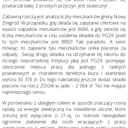
powtarzał dalej. Z prostych przyczyn: jest skuteczny!
Zabawną rzeczą jest analiza liczby mieszkańców gminy Nowy
Żmigród. W przypadku, gdy składa się zapytanie ofertowe na
wywóz odpadów mieszkańców jest 6686, a gdy określa się
liczbę mieszkańców w celu ustalenia składek do PGZK Jasiel
to tych mieszkańców jest 8882! Taki paradoks. A serio
mówiąc: to zapewne tylu mieszkańców unika płacenia za
odpady... Swoją drogą składka na utrzymanie tej nikomu do
niczego niepotrzebnej instytucji jaką jest PGZK (pomijając
stworzenie miejsca pracy dla jednego z radnych
powiatowych w charakterze dyrektora biura i skarbnika)
wynosi 30 376 zł. Do tego należałoby jeszcze dodać składki
płacone na rzecz ZDGW w Jaśle – 2 064 zł. Też nie mające
najmniejszego sensu.
W porównaniu z ubiegłym rokiem w sposób znaczący rosną
opłaty za energie elektryczną na oświetlenie uliczne, które
zresztą jest wyłączane o 21-ej, co stanowi niewątpliwe
ogromne ułatwienie dla osób wracających z pracy