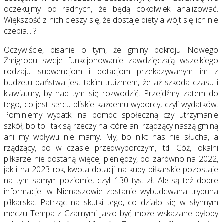
oczekujmy od radnych, że będą cokolwiek analizować.
Większość z nich cieszy się, że dostaje diety a wójt się ich nie
czepia... ?
Oczywiście, pisanie o tym, że gminy pokroju Nowego
Żmigrodu swoje funkcjonowanie zawdzięczają wszelkiego
rodzaju subwencjom i dotacjom przekazywanym im z
budżetu państwa jest takim truizmem, że aż szkoda czasu i
klawiatury, by nad tym się rozwodzić. Przejdźmy zatem do
tego, co jest sercu bliskie każdemu wyborcy, czyli wydatków.
Pominiemy wydatki na pomoc społeczną czy utrzymanie
szkół, bo to i tak są rzeczy na które ani rządzący naszą gminą
ani my wpływu nie mamy. My, bo nikt nas nie słucha, a
rządzący, bo w czasie przedwyborczym, itd. Cóż, lokalni
piłkarze nie dostaną więcej pieniędzy, bo zarówno na 2022,
jak i na 2023 rok, kwota dotacji na kuby piłkarskie pozostaje
na tym samym poziomie, czyli 130 tys. zł. Ale są też dobre
informacje: w Nienaszowie zostanie wybudowana trybuna
piłkarska. Patrząc na skutki tego, co działo się w słynnym
meczu Tempa z Czarnymi Jasło być może wskazane byłoby