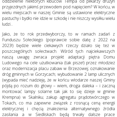
oddzielenie niektórych kibuców Tempa od piłkarzy drużyn
przyjezdnych jakimś przewodem pod napięciem? W końcu, w
wielu miejscach w naszej Gminie są ustawione elektryczne
pastuchy i bydło nie idzie w szkodę i nie niszczy wysiłku wielu
ludzi...
Jako, że to rok przedwyborczy, to w ramach zadań z
Funduszu Sołeckiego (poprawcie sobie datę z 2022 na
2023!) będzie wiele ciekawych rzeczy działo się też w
poszczególnych sołectwach. Wśród tych najciekawszych
naszą uwagę zwraca projekt adaptacji piętra Domu
Ludowego na cele użutkowania (tak pisze!) przez młodzież
oraz modernizacja placu zabaw w Brzezowej; oznakowanie
dróg gminnych w Gorzycach; wybudowanie 2 lamp ulicznych
(wypada mieć nadzieję, że w końcu włodarze naszej Gminy
pójdą po rozum do głowy – wiem, droga daleka – i zaczną
montować lampy solarne tak jak to się dzieje w gminie
Krempna) w Skalniku; zakup agregatu prądotwórczego w
Tokach, co ma zapewne związek z rosnącą ceną energii
elektrycznej i chęcią znalezienia alternatywnego źródła
zasilania a w Siedliskach będą trwały dalsze prace