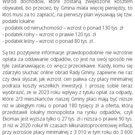
Wśród dochodów, które zostaną zwiększone kosztem
obywateli, bo przecież, by Gmina miała więcej pieniędzy, to
ktoś musi za to zapłacić, na pierwszy plan wysuwają się tzw.
podatki lokalne:
- podatek od nieruchomości – wzrost o ponad 130 tys. zł
- podatek rolny – wzrost o prawie 120 tys. zł
- podatek leśny – wzrost o ponad 80 tys. zł...
Są też pozytywne informacje: prawdopodobnie nie wzrośnie
opłata za oddawanie odpadów, co jest na swój sposób nie
tyle zastanawiające, co wręcz przeciekawe. Każdy, komu się
zdarzyło słuchać online obrad Rady Gminy, zapewne nie raz
czy dwa słyszał, jak wzrost cen paliwa czy płacy minimalnej
podraża koszty wszelkich inwestycji. I proszę sobie teraz
wyobrazić, że w 2023 roku wpływy z tytułu opłat za odpady,
które 2/3 mieszkańców naszej Gminy płaci mają być niższe
niż w ubiegłym roku o ponad 180 tysięcy zł a oferta, którą
przedstawił lokalny monopolista na rynku odpadów, czyli
Ekomax jest wyższa tylko o 27 tys. zł i niższa o prawie 90 tys.
zł niż w 2020 roku! W czasach kilkunastoprocentowej inflacji,
przy wzroście płacy minimalnej z 3 010 w tym roku do 3 600