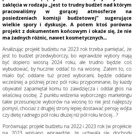
zaklęcia w rodzaju „jest to trudny budżet nad którym
pracowaliśmy w gorącej atmosferze na
posiedzeniach komisji budżetowej” sugerujące
wielkie spory i dyskusje. A potem ktoś porówna
projekt z dokumentem końcowym i okaże się, że nie
ma żadnych różnic, nawet kosmetycznych...
Analizując projekt budżetu na 2023 rok trzeba pamiętać, że
jest to budżet przedwyborczy, bo wprawdzie wybory mają
być dopiero wiosną 2024 roku, ale trudno będzie coś
wybudować, by hucznie oddać to na wiosnę. Zatem to, co
miało być oddane tuż przed wyborami, będzie oddane
wcześniej a później przez pół roku przypominane, by każdy
obywatel zapamiętał komu to zawdzięcza i oddał głos na
właściwą osobę. Z punktu widzenia wyborczego marketingu
takie przesunięcie wyborów na wiosnę to nie jest najlepszy
pomysł, chociaż z drugiej strony lepiej dostawać pensję wójta
czy dietę radnego pół roku dłużej niż pół roku krócej... ?
Porównując projekt budżetu na 2022 i 2023 rok (w projekcie
na 2023 wpisano wprawdzie, że uchwala się dochody