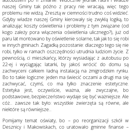
autobusem po II zmianie. Widocznie jednak radni i władze
naszej Gminy tak późno z pracy nie wracają, więc tego
problemu nie widzą. Zresztą w ciemności trudno coś widzieć.
Gdyby władze naszej Gminy kierowały się zwykłą logiką, to
analizując koszty oświetlenia i problemy z tym związane (od
kogo zależy pora włączenia oświetlenia ulicznego?), już od
paru lat montowano by oświetlenie solarne, tak jak to się robi
w innych gminach. Zagadką pozostanie: dlaczego tego się nie
robi, tylko w ramach oszczędności utrudnia ludziom życie. Z
pewnością, ci mieszkańcy, którzy wysiadając z autobusu po
22-ej i wyciągając latarki, by jakoś wrócić do domu są
zachwyceni całkiem ładną instalacją na żmigrodzkim rynku.
Bo to takie logiczne: jeden ma świecić oczami a drugi ma się
zachwycać, czymś, co ma tylko znaczenie estetyczne.
Estetyka jest, oczywiście, ważna, ale zwyczajne, bo
podstawowe, bezpieczeństwo wydaje się być ważniejsze. Ale
cóż... zawsze tak było: wszystkie zwierzęta są równe, ale
niektóre są równiejsze...
Pomijamy temat oświaty, bo – po reorganizacji szkół w
Desznicy i Makowiskach, co uratowało gminne finanse –