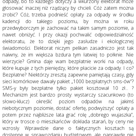
odpady, bo to każdego dotyczy a wkurzony elektorat może
głosować inaczej niż rządzący by chcieli. Cóż zatem można
zrobić? Cóż, trzeba podnieść opłaty za odpady w środku
kadencji do takiego poziomu, by można w roku
przedwyborczym je zachować na takim samym poziomie, a
nawet obniżyć. I przy okazji pochwalić odpowiedzialność
elektoratu, że to dzięki jego zasłudze i ekologicznej
świadomości. Elektorat niczym pelikan zasadniczo jest tak
naiwny, że im większa bzdura tym łatwiej to połknie. Nie
wierzycie? Gmina daje wam bezpłatnie worki na odpady,
które kupuje z tych pieniędzy, które płacicie za odpady. I co?
Bezpłatne? Niektórzy zresztą zapewne pamiętają czasy, gdy
sieci komórkowe dawały pakiet „1000 bezpłatnych sms-ów”?
SMS-y były bezpłatne tylko pakiet kosztował 10 zł... ?
Mechanizm jest bardzo prosty: wystarczy szacunkowo (to
słowo-klucz) określić poziom odpadów na jakimś
niebotycznym poziomie, dostać ofertę, podwyższyć opłaty a
potem przez najbliższe lata grać rolę „dobrego wujaszka”,
który w trosce o mieszkańców dokłada starań, by ceny nie
wzrosły. Wprawdzie dane o faktycznych kosztach są
dostępne w sprawozdaniu budżetowym, ale naprawdę nie