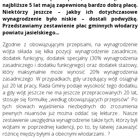
najbliższe 5 lat mają zapewnioną bardzo dobrą płacę.
Niektórzy jeszcze – jakby ich dotychczasowe
wynagrodzenie było niskie – dostali podwyżkę.
Przedstawiamy zestawienie płac gminnych włodarzy
powiatu jasielskiego...
Zgodnie z obowiązującymi przepisami, na wynagrodzenie
wójta składa się kilka pozycji: wynagrodzenie zasadnicze,
dodatek funkcyjny, dodatek specjalny (30% wynagrodzenia
zasadniczego i dodatku funkcyjnego) oraz dodatek stażowy,
który maksymalnie może wynosić 20% wynagrodzenia
zasadniczego. W przypadkach, gdy urzędujący wójt osiągnął
już 20 lat pracy, Rada Gminy podaje wysokość tego dodatku,
a gdy wójt jeszcze nie ma jeszcze przepracowanych 20 lat,
stosuje się formułkę „według obowiązujących przepisów”. Po
tych słowach wyjaśnienia niezbędnych do zrozumienia
pewnych niuansów już można oddać się lekturze... Nasze
zestawienie uwzględnia wynagrodzenie także tych, którzy byli
wójtami w poprzedniej kadencji, po to, by łatwiej zauważyć
różnicę między byłymi a obecnymi włodarzami... ?