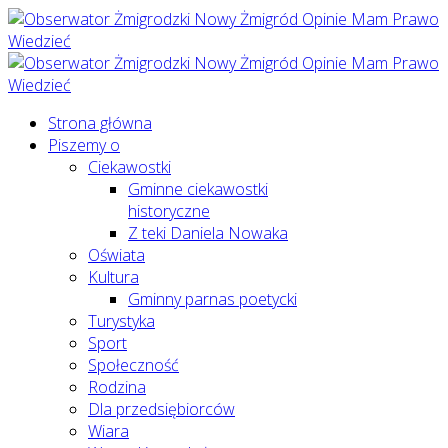
Strona główna
Piszemy o
Ciekawostki
Gminne ciekawostki
historyczne
Z teki Daniela Nowaka
Oświata
Kultura
Gminny parnas poetycki
Turystyka
Sport
Społeczność
Rodzina
Dla przedsiębiorców
Wiara