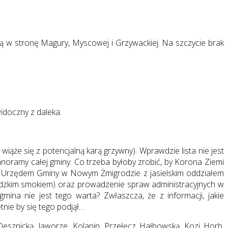
 w stronę Magury, Myscowej i Grzywackiej. Na szczycie brak
idoczny z daleka.
ąże się z potencjalną karą grzywny). Wprawdzie lista nie jest
noramy całej gminy. Co trzeba byłoby zrobić, by Korona Ziemi
zy Urzędem Gminy w Nowym Żmigrodzie z jasielskim oddziałem
odzkim smokiem) oraz prowadzenie spraw administracyjnych w
na nie jest tego warta? Zwłaszcza, że z informacji, jakie
nie by się tego podjął…
esznicką, Jaworze, Kolanin, Przełęcz Hałbowską, Kozi Horb,