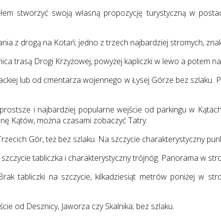
łem stworzyć swoją własną propozycję turystyczną w posta
ia z drogą na Kotań; jedno z trzech najbardziej stromych, zn
 trasą Drogi Krzyżowej, powyżej kapliczki w lewo a potem na szc
ckiej lub od cmentarza wojennego w Łysej Górze bez szlaku. P
ajprostsze i najbardziej popularne wejście od parkingu w Kąta
ronę Kątów, można czasami zobaczyć Tatry.
Trzecich Gór, też bez szlaku. Na szczycie charakterystyczny p
szczycie tabliczka i charakterystyczny trójnóg. Panorama w str
rak tabliczki na szczycie, kilkadziesiąt metrów poniżej w 
cie od Desznicy, Jaworza czy Skalnika; bez szlaku.