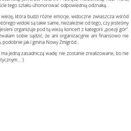
ejście tego szlaku uhonorować odpowiednią odznaką…
 wieżę, która budzi różne emocje, widoczne zwłaszcza wśród
tórego widoki są takie same, niezależnie od tego, czy jesteśmy
esieni organizuje pod tą wieżą koncert z kategorii „poezji gór”.
walam sobie sądzić, że ani organizacyjnie ani finansowo nie
nym, podobnie jak i gmina Nowy Żmigród…
 ma jedną zasadniczą wadę: nie zostanie zrealizowane, bo nie
tycznym… :)