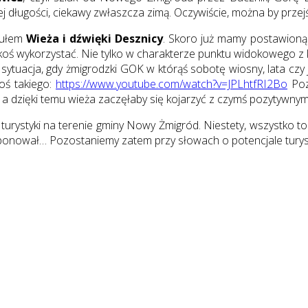
 długości, ciekawy zwłaszcza zimą. Oczywiście, można by prz
tułem
Wieża i dźwięki Desznicy
. Skoro już mamy postawioną
jakoś wykorzystać. Nie tylko w charakterze punktu widokowego z k
 sytuacja, gdy żmigrodzki GOK w którąś sobotę wiosny, lata czy j
coś takiego:
https://www.youtube.com/watch?v=JPLhtfRI2Bo
Poz
ej a dzięki temu wieża zaczęłaby się kojarzyć z czymś pozytyw
urystyki na terenie gminy Nowy Żmigród. Niestety, wszystko to
ponował… Pozostaniemy zatem przy słowach o potencjale turys