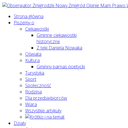
Strona główna
Piszemy o
Ciekawostki
Gminne ciekawostki
historyczne
Z teki Daniela Nowaka
Oświata
Kultura
Gminny parnas poetycki
Turystyka
Sport
Społeczność
Rodzina
Dla przedsiębiorców
Wiara
Wszystkie artykuły
Działy