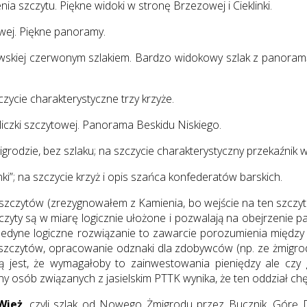
nia szczytu. Piękne widoki w stronę Brzezowej i Cieklinki.
owej. Piękne panoramy.
wskiej czerwonym szlakiem. Bardzo widokowy szlak z panoramą
czycie charakterystyczne trzy krzyże.
liczki szczytowej. Panorama Beskidu Niskiego.
odzie, bez szlaku; na szczycie charakterystyczny przekaźnik w
ki”; na szczycie krzyż i opis szańca konfederatów barskich.
zczytów (zrezygnowałem z Kamienia, bo wejście na ten szczyt wi
yty są w miarę logicznie ułożone i pozwalają na obejrzenie pa
m? Jedyne logiczne rozwiązanie to zawarcie porozumienia międ
a szczytów, opracowanie odznaki dla zdobywców (np. ze żmigr
est, że wymagałoby to zainwestowania pieniędzy ale czy gmi
 osób związanych z jasielskim PTTK wynika, że ten oddział chęt
Wież
, czyli szlak od Nowego Żmigrodu przez Bucznik, Górę D