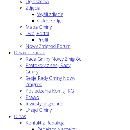
Ogłoszenia
Zdjęcia
Wyślij zdjęcie
Galerie zdjęć
Mapa Gminy
Twój Portal
Profil
Nowy Żmigród Forum
O Samorządzie
Rada Gminy Nowy Żmigród
Protokoły z sesji Rady
Gminy
Sesje Rady Gminy Nowy
Żmigród
Posiedzenia Komisji RG
Prawo
Inwestycje gminne
Urząd Gminy
O nas
Kontakt z Redakcją
Redaktor Naczelny