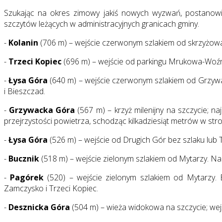
Szukając na okres zimowy jakiś nowych wyzwań, postanowi
szczytów leżących w administracyjnych granicach gminy.
-
Kolanin
(706 m) – wejście czerwonym szlakiem od skrzyżowan
-
Trzeci Kopiec
(696 m) – wejście od parkingu Mrukowa-Woźnica
-
Łysa Góra
(640 m) – wejście czerwonym szlakiem od Grzywa
i Bieszczad.
-
Grzywacka Góra
(567 m) – krzyż milenijny na szczycie; n
przejrzystości powietrza, schodząc kilkadziesiąt metrów w st
-
Łysa Góra
(526 m) – wejście od Drugich Gór bez szlaku lub 
-
Bucznik
(518 m) – wejście zielonym szlakiem od Mytarzy. Na 
-
Pagórek
(520) – wejście zielonym szlakiem od Mytarzy. B
Zamczysko i Trzeci Kopiec.
-
Desznicka Góra
(504 m) – wieża widokowa na szczycie; wejś