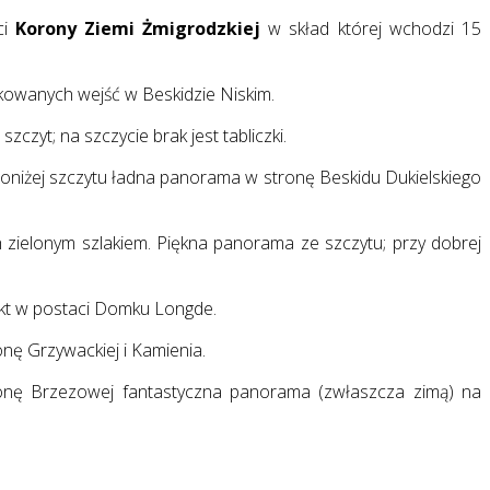
ci
Korony Ziemi Żmigrodzkiej
w skład której wchodzi 15
akowanych wejść w Beskidzie Niskim.
zyt; na szczycie brak jest tabliczki.
oniżej szczytu ładna panorama w stronę Beskidu Dukielskiego
ch zielonym szlakiem. Piękna panorama ze szczytu; przy dobrej
unkt w postaci Domku Longde.
onę Grzywackiej i Kamienia.
stronę Brzezowej fantastyczna panorama (zwłaszcza zimą) na