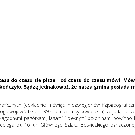
su do czasu się pisze i od czasu do czasu mówi. Mówi
ę skończyło. Sądzę jednakowoż, że nasza gmina posiad
icznych (dokładniej mówiąc: mezoregionów fizjogeograficznych
droga wojewódzka nr 993 to można by powiedzieć, że jadąc z N
z łagodnymi pagórkami, lasami i pięknymi połoninami powinno 
zebiega ok. 16 km Głównego Szlaku Beskidzkiego oznaczoneg