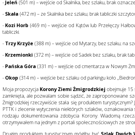
-
Jeleń
(501 m) – wejście od Skalnika, bez szlaku, brak oznacze
-
Skała
(472 m) – ze Skalnika bez szlaku; brak tabliczki szczyt
-
Kozi Horb
(469 m) – wejście od Kątów lub Przełęczy Hałbo
tabliczki.
-
Trzy Krzyże
(388 m) – wejście od Mytarzy, bez szlaku; na sz
-
Krzemionki
(372 m) – wejście od Sadek bez szlaku, brak tab
-
Pańska Góra
(331 m) – wejście od cmentarza w Nowym Żmigr
-
Okop
(314 m) – wejście bez szlaku od parkingu koło „Biedron
Moja propozycja
Korony Ziemi Żmigrodzkiej
obejmuje 15 s
zamknięta, ale pozwalam sobie sądzić, że zaproponowane szcz
Żmigrodzkiej rzeczywiście stała się produktem turystyczny
PTTK i zlecenie wytyczenia niektórych szlaków, oznakowani
rodzaju dokumentowania zdobycia Korony. Wiadomą rzeczą j
otrzymywałem na jednym z portali społecznościowych ze strony
Drugim produktem turystycznym mógłby być
Szlak Dwóch 