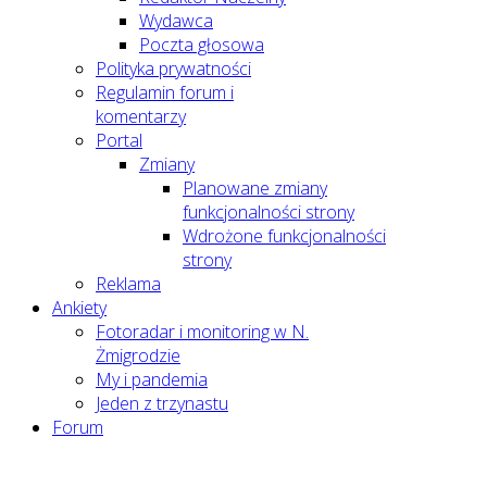
Wydawca
Poczta głosowa
Polityka prywatności
Regulamin forum i
komentarzy
Portal
Zmiany
Planowane zmiany
funkcjonalności strony
Wdrożone funkcjonalności
strony
Reklama
Ankiety
Fotoradar i monitoring w N.
Żmigrodzie
My i pandemia
Jeden z trzynastu
Forum