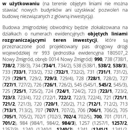
w użytkowaniu
(na terenie objętym liniami nie można
stawiać nowych budynków ani uzyskiwać pozwoleń na
budowę niezwiązanych z główną inwestycją).
Budowa żmigrodzkiej obwodnicy będzie zlokalizowana na
działkach o numerach ewidencyjnych
objętych liniami
rozgraniczającymi teren inwestycji
, które są
przeznaczone pod projektowany pas drogowy drogi
wojewódzkiej nr 993 (jednostka ewidencyjna 180507_2
Nowy Żmigród, obręb 0014 Nowy Żmigród):
990
, 738 (738/1,
738/2
, 738/3), 734 (
734/1
, 734/2), 538 (538/1,
538/2
,
538/3
),
733 (
733/1
, 733/2), 732 (
732/1
, 732/2), 731 (
731/1
, 731/2),
729 (
729/1
, 729/2,
729/3
, 729/4), 728 (
728/1
, 728/2), 727
(
727/1
, 727/2), 726 (
726/1
, 726/2), 545 (545/1,
545/2
, 545/3),
725 (
725/1
, 725/2), 724 (
724/1
, 724/2), 723 (
723/1
, 723/2,
723/3
, 723/4), 722 (722/1,
722/2
, 722/3, 722/4), 721 (
721/1
,
721/2
, 721/3), 720 (
720/1
, 720/2), 712 (
712/1
, 712/2), 713
(
713/1
, 713/2), 707 (
707/1
, 707/2), 706 (
706/1
, 706/2), 705
(
705/1
, 705/2), 702/1 (702/3,
702/4
, 702/5),
700
, 701 (701/1,
701/2
), 984 (984/1, 984/2,
984/3
), 1257 (1257/1,
1257/2
,
1257/3), 1240 (1240/1,
1240/2
), 1241 (
1241/1
, 1241/2,