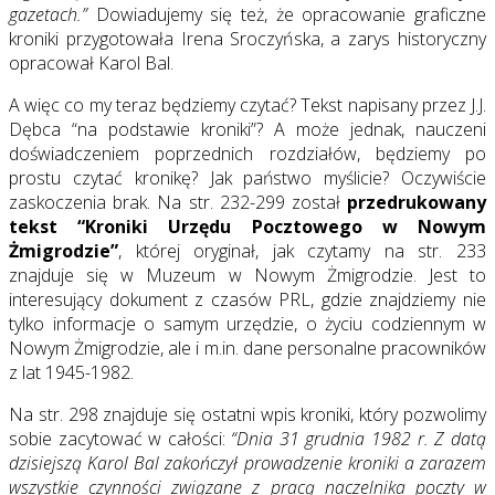
gazetach.”
Dowiadujemy się też, że opracowanie graficzne
kroniki przygotowała Irena Sroczyńska, a zarys historyczny
opracował Karol Bal.
A więc co my teraz będziemy czytać? Tekst napisany przez J.J.
Dębca “na podstawie kroniki”? A może jednak, nauczeni
doświadczeniem poprzednich rozdziałów, będziemy po
prostu czytać kronikę? Jak państwo myślicie? Oczywiście
zaskoczenia brak. Na str. 232-299 został
przedrukowany
tekst “Kroniki Urzędu Pocztowego w Nowym
Żmigrodzie”
, której oryginał, jak czytamy na str. 233
znajduje się w Muzeum w Nowym Żmigrodzie. Jest to
interesujący dokument z czasów PRL, gdzie znajdziemy nie
tylko informacje o samym urzędzie, o życiu codziennym w
Nowym Żmigrodzie, ale i m.in. dane personalne pracowników
z lat 1945-1982.
Na str. 298 znajduje się ostatni wpis kroniki, który pozwolimy
sobie zacytować w całości:
“Dnia 31 grudnia 1982 r. Z datą
dzisiejszą Karol Bal zakończył prowadzenie kroniki a zarazem
wszystkie czynności związane z pracą naczelnika poczty w