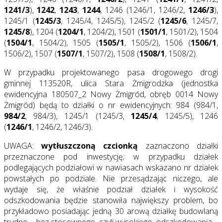
1241/3
),
1242
,
1243
,
1244
, 1246 (1246/1, 1246/2,
1246/3
),
1245/1 (
1245/3
, 1245/4, 1245/5), 1245/2 (
1245/6
, 1245/7,
1245/8
), 1204 (
1204/1
, 1204/2), 1501 (
1501/1
, 1501/2), 1504
(
1504/1
, 1504/2), 1505 (
1505/1
, 1505/2), 1506 (
1506/1
,
1506/2), 1507 (
1507/1
, 1507/2), 1508 (
1508/1
, 1508/2).
W przypadku projektowanego pasa drogowego drogi
gminnej 113520R, ulica Stara Żmigrodzka (jednostka
ewidencyjna 180507_2 Nowy Żmigród, obręb 0014 Nowy
Żmigród) będą to działki o nr ewidencyjnych: 984 (984/1,
984/2
, 984/3), 1245/1 (1245/3,
1245/4
, 1245/5), 1246
(
1246/1
, 1246/2, 1246/3).
UWAGA:
wytłuszczoną czcionką
zaznaczono działki
przeznaczone pod inwestycję; w przypadku działek
podlegających podziałowi w nawiasach wskazano nr działek
powstałych po podziale. Nie przesądzając niczego, ale
wydaje się, że właśnie podział działek i wysokość
odszkodowania będzie stanowiła największy problem, bo
przykładowo posiadając jedną 30 arową działkę budowlaną