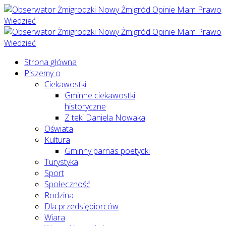
Strona główna
Piszemy o
Ciekawostki
Gminne ciekawostki
historyczne
Z teki Daniela Nowaka
Oświata
Kultura
Gminny parnas poetycki
Turystyka
Sport
Społeczność
Rodzina
Dla przedsiębiorców
Wiara