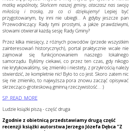
matką wspólnoty, Słońcem naszej gminy, otaczasz nas swoją
miłością i troską, za co ci dziękujemy!
Lepiej być
przygotowanym, by inni nie ubiegli… A gdyby jeszcze pan
Przewodniczący Rady tymi prostymi, a jakże prawdziwymi,
słowami otwierał każdą sesję Rady Gminy?
Przez kilka miesięcy, z różnych powodów (przede wszystkim
zainteresowań historycznych), portal praktycznie wcale nie
zajmował się funkcjonowaniem naszego lokalnego
samorządu. Byliśmy ciekawi, co przez ten czas, gdy nikogo
nie krytykowaliśmy, się zmieniło i niestety, z przykrością należy
stwierdzić, że kompletnie nic! Było to co jest. Skoro zatem nic
się nie zmieniło, to najwyższa pora znowu zacząć opisywać
skrzecząco-groteskową gminną rzeczywistość… :)
SP_READ_MORE
Ludzie książki piszą - część druga
Zgodnie z obietnicą przedstawiamy drugą część
recenzji książki autorstwa Jerzego Józefa Dębca "Z