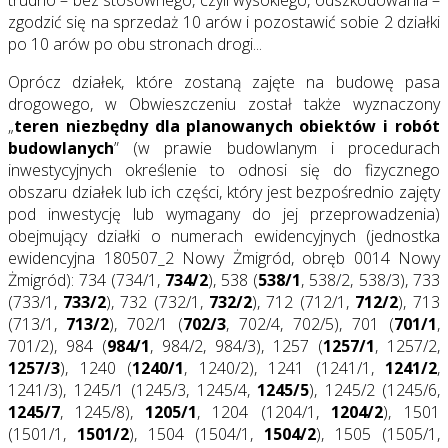
trudno – bez stosownego, czyli wysokiego, odszkodowania –
zgodzić się na sprzedaż 10 arów i pozostawić sobie 2 działki
po 10 arów po obu stronach drogi...
Oprócz działek, które zostaną zajęte na budowę pasa
drogowego, w Obwieszczeniu został także wyznaczony
„
teren niezbędny dla planowanych obiektów i robót
budowlanych
” (w prawie budowlanym i procedurach
inwestycyjnych określenie to odnosi się do fizycznego
obszaru działek lub ich części, który jest bezpośrednio zajęty
pod inwestycję lub wymagany do jej przeprowadzenia)
obejmujący działki o numerach ewidencyjnych (jednostka
ewidencyjna 180507_2 Nowy Żmigród, obręb 0014 Nowy
Żmigród): 734 (734/1,
734/2
), 538 (
538/1
, 538/2, 538/3), 733
(733/1,
733/2
), 732 (732/1,
732/2
), 712 (712/1,
712/2
), 713
(713/1,
713/2
), 702/1 (
702/3
, 702/4, 702/5), 701 (
701/1
,
701/2), 984 (
984/1
, 984/2, 984/3), 1257 (
1257/1
, 1257/2,
1257/3
), 1240 (
1240/1
, 1240/2), 1241 (1241/1,
1241/2
,
1241/3), 1245/1 (1245/3, 1245/4,
1245/5
), 1245/2 (1245/6,
1245/7
, 1245/8),
1205/1
, 1204 (1204/1,
1204/2
), 1501
(1501/1,
1501/2
), 1504 (1504/1,
1504/2
), 1505 (1505/1,