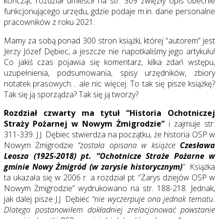
kończąc rozdział umieścił na str. 309 zwięzły opis obecnie
funkcjonującego urzędu, gdzie podaje m.in. dane personalne
pracowników z roku 2021.
Mamy za sobą ponad 300 stron książki, której “autorem” jest
Jerzy Józef Dębiec, a jeszcze nie napotkaliśmy jego artykułu!
Co jakiś czas pojawia się komentarz, kilka zdań wstępu,
uzupełnienia, podsumowania, spisy urzędników, zbiory
notatek prasowych… ale nic więcej. To tak się pisze książkę?
Tak się ją sporządza? Tak się ją tworzy?
Rozdział czwarty ma tytuł “Historia Ochotniczej
Straży Pożarnej w Nowym Żmigrodzie”
i zajmuje str.
311-339. J.J. Dębiec stwierdza na początku, że historia OSP w
Nowym Żmigrodzie
“została opisana w książce
Czesława
Leosza (1925-2018) pt. “Ochotnicze Straże Pożarne w
gminie Nowy Żmigród (w zarysie historycznym)
”
. Książka
ta ukazała się w 2006 r. a rozdział pt. “Zarys dziejów OSP w
Nowym Żmigrodzie” wydrukowano na str. 188-218. Jednak,
jak dalej pisze J.J. Dębiec
“nie wyczerpuje ona jednak tematu.
Dlatego postanowiłem dokładniej zrelacjonować powstanie