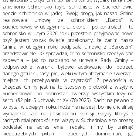
zwiększono o 5 tys. zł (z 65 na 70 tys. zł) wydatki na ten cel,
zmieniono schronisko (było schronisko w Suchedniowie,
będzie schronisko w Jaśle). Swoją drogą, jak nasza Gmina
realizowała umowę ze schroniskiem „Baros” w
Suchedniowie w ubiegłym roku, skoro – po kontrolach – to
schronisko w lutym 2026 roku przestało przyjmować nowe
psy? Jestem wszak święcie przekonany, że zanim nasza
Gmina w ubiegłym roku podpisała umowę z „Barosem”,
przedstawiciele UG sprawdzili, że to schronisko rzeczywiście
zapewnia – jak to napisano w uchwale Rady Gminy –
„odpowiednie warunki bytowe adekwatne do potrzeb
danego gatunku, rasy, płci, wieku w tym utrzymanie zwierząt i
miejsca ich przebywania w czystości”. Z pewnością w
Urzędzie Gminy jest na to stosowny protokół z wizyty w
Suchedniowie, bo dobrostan zwierząt wszystkim leży na
sercu (§2 pkt. 5 uchwały nr XVI/78/2025). Radni na pewno o
to pytali w ubiegłym roku, może nie na sesji, bo nie chcieli się
wymądrzać, ale na posiedzeniu komisji. Gdyby któryś z
radnych miał protokół z tej wizyty w Suchedniowie to proszę
podesłać na adres email redakcji i my, by uniknąć
niepotrzebnych pytań i zbędnych domniemań, go