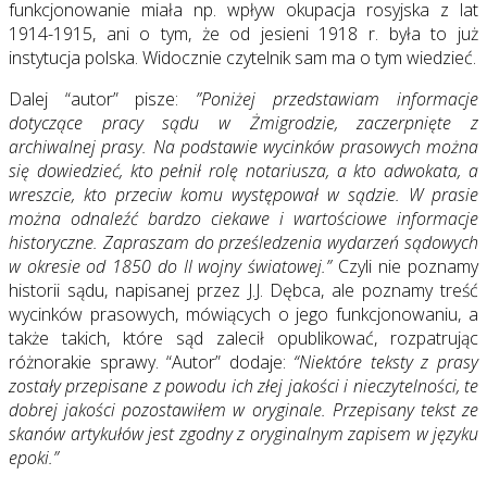
funkcjonowanie miała np. wpływ okupacja rosyjska z lat
1914-1915, ani o tym, że od jesieni 1918 r. była to już
instytucja polska. Widocznie czytelnik sam ma o tym wiedzieć.
Dalej “autor” pisze:
”Poniżej przedstawiam informacje
dotyczące pracy sądu w Żmigrodzie, zaczerpnięte z
archiwalnej prasy. Na podstawie wycinków prasowych można
się dowiedzieć, kto pełnił rolę notariusza, a kto adwokata, a
wreszcie, kto przeciw komu występował w sądzie. W prasie
można odnaleźć bardzo ciekawe i wartościowe informacje
historyczne. Zapraszam do prześledzenia wydarzeń sądowych
w okresie od 1850 do II wojny światowej.”
Czyli nie poznamy
historii sądu, napisanej przez J.J. Dębca, ale poznamy treść
wycinków prasowych, mówiących o jego funkcjonowaniu, a
także takich, które sąd zalecił opublikować, rozpatrując
różnorakie sprawy. “Autor” dodaje:
“Niektóre teksty z prasy
zostały przepisane z powodu ich złej jakości i nieczytelności, te
dobrej jakości pozostawiłem w oryginale. Przepisany tekst ze
skanów artykułów jest zgodny z oryginalnym zapisem w języku
epoki.”