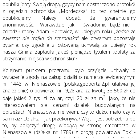
opublikujemy. Swoją drogą, gdyby nam dostarczono protokół
z oględzin schroniska „Mordeczka” to też chętnie go
opublikujemy. Należy dodać, że gwarantujemy
anonimowość… Wprawdzie, jak – świadomie bądź nie –
zdradził radny Adam Harowicz, w ubiegłym roku „
żadne ze
zwierząt nie trafiło do schroniska
” ale otwartym pozostaje
pytanie: czy zgodnie z cytowaną uchwałą za ubiegły rok
nasza Gmina zapłaciła jakieś pieniądze tytułem „opłaty za
utrzymanie miejsca w schronisku”?
Kolejnym punktem programu było przyjęcie uchwały o
wyrażenie zgody na zakup działki o numerze ewidencyjnym
nr 1443 w Nienaszowie (polska.geoportal2.pl ułatwia jej
znalezienie) o powierzchni 19,28 ara za kwotę 38 560 zł, co
2
daje jakieś 2 tys. zł za ar, czyli 20 zł za m
. Jako, że nie
interesowałem się cenami działek budowlanych na
obrzeżach Nienaszowa, nie wiem, czy to dużo, mało czy w
sam raz? Działka – jak przekonywał Wójt – jest potrzebna po
to, by połączyć drogę wiodącą w stronę cmentarza w
Nienaszowie (działka nr 1789) z drogą powiatową Toki -