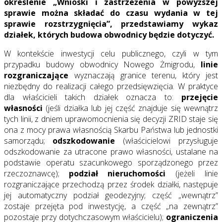
określenie „Wnioski i zastrzeżenia w powyższej
sprawie można składać do czasu wydania w tej
sprawie rozstrzygnięcia”, przedstawiamy wykaz
działek, których budowa obwodnicy będzie dotyczyć.
W kontekście inwestycji celu publicznego, czyli w tym
przypadku budowy obwodnicy Nowego Żmigrodu,
linie
rozgraniczające
wyznaczają granice terenu, który jest
niezbędny do realizacji całego przedsięwzięcia. W praktyce
dla właścicieli takich działek oznacza to:
przejęcie
własności
(jeśli działka lub jej część znajduje się wewnątrz
tych linii, z dniem uprawomocnienia się decyzji ZRID staje się
ona z mocy prawa własnością Skarbu Państwa lub jednostki
samorządu;
odszkodowanie
(właścicielowi przysługuje
odszkodowanie za utracone prawo własności, ustalane na
podstawie operatu szacunkowego sporządzonego przez
rzeczoznawcę);
podział nieruchomości
(jeżeli linie
rozgraniczające przechodzą przez środek działki, następuje
jej automatyczny podział geodezyjny; część „wewnątrz”
zostaje przejęta pod inwestycję, a część „na zewnątrz”
pozostaje przy dotychczasowym właścicielu);
ograniczenia