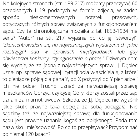
Na kolejnych stronach (str. 189-217) możemy przeczytać 60
przepisanych i 19 podanych w formie zdjęcia, w żaden
sposób nieskomentowanych notatek prasowych,
dotyczących różnych spraw związanych z funkcjonowaniem
sądu. Czy ta chronologiczna mozaika z lat 1853-1934 ma
sens? “Autor” na str. 217 wyjaśnia po co ją “stworzył”:
“Skoncentrowałem się na najważniejszych wydarzeniach jakie
rozstrzygał sąd w sprawach międzyludzkich lub gdy
obwieszczał konkursy, czy ogłoszenia o pracę.”
Dziwnym nam
się wydaje, że za jedną z najważniejszych spraw J.J. Dębiec
uznał np. sprawę sądowej licytacji pola właściciela X, z której
to pieniądze pójdą dla pana Y, bo X pożyczył od Y pieniądze i
ich nie oddał. Trudno uznać za najważniejszą sprawę
mieszkańców Gorzyc, czy Łysej Góry, którzy zostali przez sąd
uznani za marnotrawców. Szkoda, że J.J. Dębiec nie wyjaśnił
jakie skutki prawne taka decyzja za sobą pociągała. Nie
sądzimy też, że najważniejszą sprawą dla funkcjonowania
sądu jest prawne uznanie kogoś za obłąkanego. Pada tam
nazwisko i miejscowość. Po co to przepisywać? Przypominać
po niemal 120 latach?