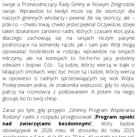
swoje a Przewodniczący Rady Gminy w Nowym Żmigrodzie
swoje. Wprawdzie to kiedyś może się źle skończyć dla
naszych gminnych włodarzy i pewnie źle się skończy, ale –
póki co – chwilo trwaj, chwilo jesteś piękna! Oczywiście, dzięki
takim działaniom zarówno radni, których czasami ktoś pyta,
dlaczego zachowują się na sesjach niczym pacynki
podnoszące na komendę rączki, jak i sam pan Wójt mogą
opowiadać hocki-klocki w rodzaju: wprawdzie na sesjach
milczymy, ale na komisjach to ho-ho-ho jacy jesteśmy
odważni i bojowi. Cóż… Są ludzie, którzy wierzą w bajki o
latających smokach, więc być może są i ludzie, którzy wierzą
w opowieści o radnych sprzeciwiających się woli Wójta.
Podejrzewam jedna, że znakomita większość, gdy to słyszy,
patrzy na rozmówcę z politowaniem. A potem na niego
głosuje, bo to swój chłop…
Zaraz po tym, gdy przyjęto „Gminny Program Wspierania
Rodziny” radni z rozpędu przegłosowali „
Program opieki
nad zwierzętami bezdomnymi
”, który będzie
obowiązywał w 2026 roku. W stosunku do roku 2025