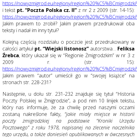
https://nowyzmigrod.eu/regiony/region%20%C5%BCmigrodzk
i tekst
pt. “Poczta Polska cz. II”
z nr 2 z 2009 (str. 14-15):
https://nowyzmigrod.eu/regiony/region%20%C5%BCmigrodzk
Jakim prawem to zrobił? Jakim prawem przedrukował oba
teksty i nadał im inny tytuł?
Kolejną częścią rozdziału o poczcie jest przedrukowany w
całości artykuł
pt. “Wiejski listonosz”
autorstwa…
Feliksa
Źrebca
, który ukazał się w “Regionie Żmigrodzkim” w nr 3 z
2009 r. (str. 15):
https://nowyzmigrod.eu/regiony/region%20%C5%BCmigrodzk
Jakim prawem “autor” umieścił go w “swojej książce” na
stronach str. 228-231?
Następnie, u dołu str. 231-232 znajduje się tytuł “Historia
Poczty Polskiej w Żmigrodzie”, a pod nim 10 linijek tekstu,
który nas informuje, że za chwilę przed naszymi oczami
zostaną nakreślone fakty,
“jakie miały miejsce w historii
poczty żmigrodzkiej na podstawie “Kroniki Urzędu
Pocztowego” z roku 1978, napisanej na zlecenie naczelnika
tego urzędu, a także doniesień opublikowanych w ówczesnych