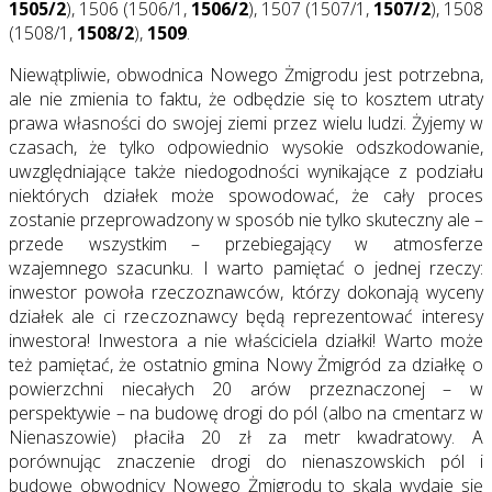
1505/2
), 1506 (1506/1,
1506/2
), 1507 (1507/1,
1507/2
), 1508
(1508/1,
1508/2
),
1509
.
Niewątpliwie, obwodnica Nowego Żmigrodu jest potrzebna,
ale nie zmienia to faktu, że odbędzie się to kosztem utraty
prawa własności do swojej ziemi przez wielu ludzi. Żyjemy w
czasach, że tylko odpowiednio wysokie odszkodowanie,
uwzględniające także niedogodności wynikające z podziału
niektórych działek może spowodować, że cały proces
zostanie przeprowadzony w sposób nie tylko skuteczny ale –
przede wszystkim – przebiegający w atmosferze
wzajemnego szacunku. I warto pamiętać o jednej rzeczy:
inwestor powoła rzeczoznawców, którzy dokonają wyceny
działek ale ci rzeczoznawcy będą reprezentować interesy
inwestora! Inwestora a nie właściciela działki! Warto może
też pamiętać, że ostatnio gmina Nowy Żmigród za działkę o
powierzchni niecałych 20 arów przeznaczonej – w
perspektywie – na budowę drogi do pól (albo na cmentarz w
Nienaszowie) płaciła 20 zł za metr kwadratowy. A
porównując znaczenie drogi do nienaszowskich pól i
budowę obwodnicy Nowego Żmigrodu to skala wydaje się