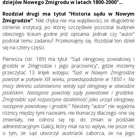
dziejów Nowego Żmigrodu w latach 1800-2000"...
Rozdział drugi ma tytuł “Historia sądu w Nowym
Żmigrodzie”
. Nikt chyba nie ma wątpliwości, że długoletnie
istnienie instytucji, po której szczęśliwie pozostał budynek
obecnego liceum godne jest opisania. Jednak czy “autor”
podołał temu zadaniu? Przekonajmy się. Rozdział ten dzieli
się na cztery części.
Pierwsza (str. 189) ma tytuł: “Sąd okręgowy, powiatowy i
grodzki w Żmigrodzie i jego pracownicy”, gdzie możemy
przeczytać 13 linijek wstępu:
“Sąd w Nowym Żmigrodzie
powstał w połowie XIX wieku, prawdopodobnie w 1850 r. Na
mocy dekretu ustanowiono wtedy sąd okręgowy w obwodzie
jasielskim. Następnie powstały sądy powiatowe i grodzkie.
Żmigrodzki sąd rozpoczyna działalność jako urząd okręgowy,
następnie powiatowy i grodzki.”
Niestety “autor” nie wyjaśnia
różnicy między tymi nazwami, nie tłumaczy dlaczego one się
zmieniały, nie odnosi się np. do zmian w podziale
administracyjnym Galicji, który miał na to wpływ, nie pisze nic
o tym, że sąd utworzył austriacki zaborca, że na jego