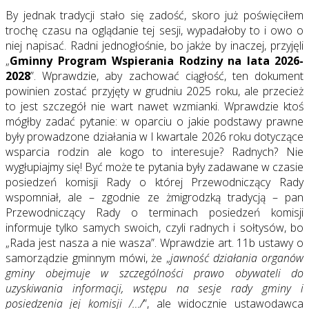
By jednak tradycji stało się zadość, skoro już poświęciłem
trochę czasu na oglądanie tej sesji, wypadałoby to i owo o
niej napisać. Radni jednogłośnie, bo jakże by inaczej, przyjęli
„
Gminny Program Wspierania Rodziny na lata 2026-
2028
”. Wprawdzie, aby zachować ciągłość, ten dokument
powinien zostać przyjęty w grudniu 2025 roku, ale przecież
to jest szczegół nie wart nawet wzmianki. Wprawdzie ktoś
mógłby zadać pytanie: w oparciu o jakie podstawy prawne
były prowadzone działania w I kwartale 2026 roku dotyczące
wsparcia rodzin ale kogo to interesuje? Radnych? Nie
wygłupiajmy się! Być może te pytania były zadawane w czasie
posiedzeń komisji Rady o której Przewodniczący Rady
wspomniał, ale – zgodnie ze żmigrodzką tradycją – pan
Przewodniczący Rady o terminach posiedzeń komisji
informuje tylko samych swoich, czyli radnych i sołtysów, bo
„Rada jest nasza a nie wasza”. Wprawdzie art. 11b ustawy o
samorządzie gminnym mówi, że „
jawność działania organów
gminy obejmuje w szczególności prawo obywateli do
uzyskiwania informacji, wstępu na sesje rady gminy i
posiedzenia jej komisji /…/
”, ale widocznie ustawodawca