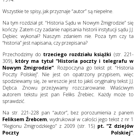
Wszystkie te spisy, jak przyznaje “autor” są niepełne.
Na tym rozdział pt. “Historia Sądu w Nowym Żmigrodzie” się
kończy. Zatem czy zadanie napisania historii instytucji sądu J.J.
Dębiec wykonał? Naszym zdaniem nie. Poza tym czy ta
“historia” jest napisana, czy przepisana?
Przechodzimy do
trzeciego rozdziału książki
(str. 221-
309),
który ma tytuł “Historia poczty i telegrafu w
Nowym Żmigrodzie”
. Rozpoczyna go tekst pt. “Historia
Poczty Polskiej”. Nie jest on opatrzony przypisem, więc
spodziewamy się, że wreszcie jest to jakiś oryginalny tekst J.J.
Dębca. Znowu przeżywamy rozczarowanie. Właściwym
autorem tekstu jest pan Feliks Źrebiec. Każdy może to
sprawdzić.
Na str. 221-228 pan “autor”, bez porozumienia z panem
Feliksem Źrebcem
, wydrukował w całości jego tekst z nr 1
“Regionu Żmigrodzkiego” z 2009 (str. 15)
pt. “Z dziejów
Poczty Polskiej”
: