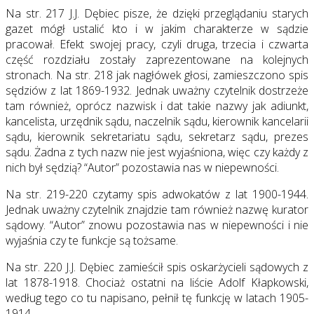
Na str. 217 J.J. Dębiec pisze, że dzięki przeglądaniu starych
gazet mógł ustalić kto i w jakim charakterze w sądzie
pracował. Efekt swojej pracy, czyli druga, trzecia i czwarta
część rozdziału zostały zaprezentowane na kolejnych
stronach. Na str. 218 jak nagłówek głosi, zamieszczono spis
sędziów z lat 1869-1932. Jednak uważny czytelnik dostrzeże
tam również, oprócz nazwisk i dat takie nazwy jak adiunkt,
kancelista, urzędnik sądu, naczelnik sądu, kierownik kancelarii
sądu, kierownik sekretariatu sądu, sekretarz sądu, prezes
sądu. Żadna z tych nazw nie jest wyjaśniona, więc czy każdy z
nich był sędzią? “Autor” pozostawia nas w niepewności.
Na str. 219-220 czytamy spis adwokatów z lat 1900-1944.
Jednak uważny czytelnik znajdzie tam również nazwę kurator
sądowy. “Autor” znowu pozostawia nas w niepewności i nie
wyjaśnia czy te funkcje są tożsame.
Na str. 220 J.J. Dębiec zamieścił spis oskarżycieli sądowych z
lat 1878-1918. Chociaż ostatni na liście Adolf Kłapkowski,
według tego co tu napisano, pełnił tę funkcję w latach 1905-
1914.