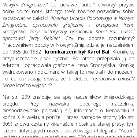
Nowym Żmigrodzie.”
Co ciekawe “autor” utworzył przypis
dolny do tej notki, którego treść również pozwolimy sobie
zacytować w całości:
“Kronika Urzędu Pocztowego w Nowym
Żmigrodzie, opracowała graficznie i przepisała Irena
Sroczyńska, zarys historyczny opracował Karol Bal. Całość
opracował Jerzy Dębiec".
Czy my dobrze rozumiemy?
Pracownikiem poczty w Nowym Żmigrodzie, jej naczelnikiem
od 1955 do 1982 i
kronikarzem był Karol Bal
. Kronikę tę
przypuszczalnie pisał ręcznie. Po latach przepisała ją do
edytora i opracowała graficznie Irena Sroczyńska. Kronikę
wydrukowano i dokument w takiej formie trafił do muzeum.
To co oznaczają słowa, że J. Dębiec
“opracował całość”
?
Może ktoś to wyjaśnić?
Na str. 299 znajduje się spis naczelników żmigrodzkiego
urzędu. Przy nazwisku obecnego naczelnika
niespodziewanie pojawiają się informacje o kierowniku z
końca XIX wieku, a poniżej i przez następne strony (do str.
309) znowu czytamy kilkanaście notek ze starej prasy, tym
razem dotyczących urzędu pocztowego i telegrafu. “Autor”