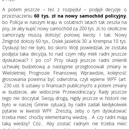
A potem jeszcze – też z rozpędu! – podjęli decyzje o
przeznaczeniu
60 tys. zł na nowy samochód policyjny
,
bo Policja w naszym kraju w ostatnich latach tak zeszła na
psy, że aby kupić nowy samochód za 200 tys. zł, to okoliczne
samorządy muszą dołożyć połowę kwoty. I tak: Nowy
Żmigród dołoży 60 tys., Osiek Jasielski 30 a Krempna 10 tys.
Dyskusji też nie było, bo skoro Wójt powiedział, że została
podjęta taka decyzja, to nad czym niby mieli radni jeszcze
dyskutować? I po co? Przy okazji jeszcze radni zmienili
uchwałę budżetową a następnie przegłosowali zmiany w
Wieloletniej Prognozie Finansowej. Wprawdzie, kolejność
głosowania powinna być odwrotna, czyli wpierw WPF (art.
230 ust. 6 ustawy o finansach publicznych) a potem zmiany
w budżecie, ale widocznie Przewodniczący Rady jeszcze
tego nie doczytał. Swoją drogą, nigdy jeszcze w historii nie
było w naszej Gminie sytuacji, by radni zadali kiedykolwiek
pytanie w kwestii WPF. Zresztą, żeby o tym dyskutować
trzeba mieć choćby elementarną wiedzę… A czy radni mają
taką wiedzę? Cóż… Aby zostać radnym nie trzeba mieć