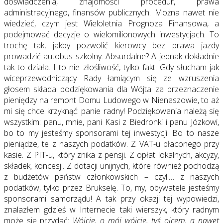
doświadczenia, znajomości procedur, prawa
administracyjnego, finansów publicznych. Można nawet nie
wiedzieć, czym jest Wieloletnia Prognoza Finansowa, a
podejmować decyzje o wielomilionowych inwestycjach. To
trochę tak, jakby pozwolić kierowcy bez prawa jazdy
prowadzić autobus szkolny. Absurdalne? A jednak dokładnie
tak to działa. I to nie złośliwość, tylko fakt. Gdy słucham jak
wiceprzewodniczący Rady łamiącym się ze wzruszenia
głosem składa podziękowania dla Wójta za przeznaczenie
pieniędzy na remont Domu Ludowego w Nienaszowie, to aż
mi się chce krzyknąć: panie radny! Podziękowania należą się
wszystkim: panu, mnie, pani Kasi z Biedronki i panu Józkowi,
bo to my jesteśmy sponsorami tej inwestycji! Bo to nasze
pieniądze, te z naszych podatków. Z VAT-u płaconego przy
kasie. Z PIT-u, który znika z pensji. Z opłat lokalnych, akcyzy,
składek, koncesji. Z dotacji unijnych, które również pochodzą
z budżetów państw członkowskich – czyli… z naszych
podatków, tylko przez Brukselę. To, my, obywatele jesteśmy
sponsorami samorządu! A tak przy okazji tej wypowiedzi,
znalazłem gdzieś w Internecie taki wierszyk, który radnym
może się przydać:
Wójcie, o mój wójcie, tyś ojcem, a nawet