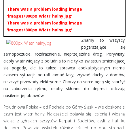
There was a problem loading image
'images/800px_Wiatr_halny.jpg'
There was a problem loading image
'images/800px_Wiatr_halny.jpg'
Znamy to wszyscy:
pogarszające się
samopoczucie, rozdrażnienie, nieprzejezdne drogi. Porywisty,
ciepły wiatr wiejący z południa to nie tylko zwiastun zmieniającej
się pogody, ale to także sprawca apokaliptycznych niemal
czasem sytuacji: potrafi łamać lasy, zrywać dachy z domów,
niszczyć przewody elektryczne. Chorzy na serce będą się skarżyć
na zaburzenia rytmu, osoby skłonne do depresji odczują
nasilenie jej objawów.
Południowa Polska – od Podhala po Górny Śląsk – wie doskonale,
czym jest wiatr halny. Najczęściej pojawia się jesienią i wiosną,
wiejąc z górskich szczytów Karpat i Sudetów, czyli z hal, ku
dolinom. Powstaje wskutek różnicy ciśnień po obu stronach