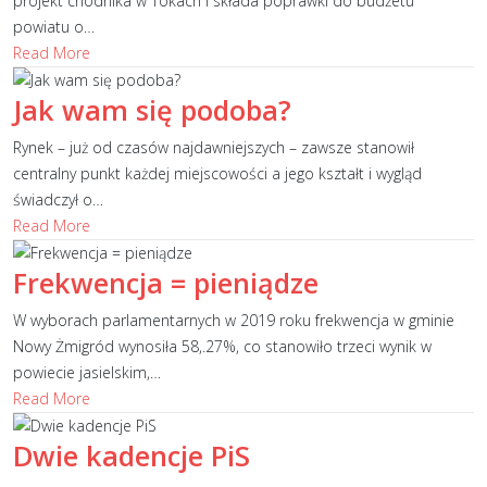
projekt chodnika w Tokach i składa poprawki do budżetu
powiatu o
…
Read More
Jak wam się podoba?
Rynek – już od czasów najdawniejszych – zawsze stanowił
centralny punkt każdej miejscowości a jego kształt i wygląd
świadczył o
…
Read More
Frekwencja = pieniądze
W wyborach parlamentarnych w 2019 roku frekwencja w gminie
Nowy Żmigród wynosiła 58,.27%, co stanowiło trzeci wynik w
powiecie jasielskim,
…
Read More
Dwie kadencje PiS