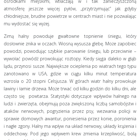
ośrodkami miejskimi, wtłaczają w i tak zanieczyszczoną
atmosferę jeszcze więcej pyłów, „przytrzymując” jak gdyby
chłodniejsze, brudne powietrze w centrach miast i nie pozwalając
mu wydostać się wyżej.
Zimą halny powoduje gwałtowne topnienie śniegu, który
dosłownie znika w oczach. Wiosną wysusza glebę. Może zapobiec
powodzi, powodując szybkie parowanie śniegu, lub przeciwnie –
wywołać powódź prowokując roztopy. Kiedy sięga daleko w głąb
lądu, przynosi susze. Największe ocieplenia po wiatrach tego typu
zanotowano w USA, gdzie w ciągu kilku minut temperatura
wzrosła o 20 stopni Celsjusza. W górach wiatr halny prowokuje
lawiny i łamie drzewa. Może trwać od kilku godzin do kilku dni, ale
często się powtarza. Statystyki dotyczące wpływów halnego na
ludzi i zwierzęta, obejmują poza zwiększoną liczbą samobójstw i
ataków nerwowych, pogryzienia przez psy, wezwania policji w
sprawie domowych awantur, poniesienia przez konie, poronienia
i nagłe zgony. Halny ma wpływ na układ nerwowy, układy krążenia i
oddechowy. Pod jego wpływem krew zmienia krzepliwość, bolą