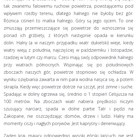
tak zwanemu falowemu ruchowi powietrza, powstającemu pod
wpływem rzeźby terenu, dlatego halnego nie byłoby bez gór.
Różnica ciśnień to matka halnego. Góry są jego ojcem. To one
zmuszają przemieszczające się powietrze do wznoszenia się
ponad ich grzbiety, z których następnie opada w kierunku
dolin. Halny (a w naszym przypadku wiatr dukielski) wieje, kiedy
wiatry wieją z południa, najczęściej w październiku i listopadzie,
rzadziej w lutym czy marcu. Czesi mają swój odpowiednik halnego
przy wiatrach północnych. Wspinając się po południowych
zboczach naszych gór, powietrze stopniowo się ochładza. W
wyniku oziębiania zawarta w nim para wodna nasyca się, a potem
skrapla. Kiedy więc powietrze dotrze na szczyt, jest zimne i suche.
Spadając w doliny ogrzewa się, średnio o 1 stopień Celsjusza na
100 metrów. Na zboczach wiatr nabiera prędkości niczym
szusujący narciarz, spada w dolne partie Tatr i pędzi na
Zakopane, nie oszczędzając domów, drzew i ludzi. Halny ma
momenty ciszy i nagłych porywów. Jest kapryśny i denerwujący.
Żaden kraj, mający odpowiednio wysoki górski łańcuch, nie jest