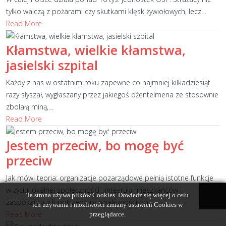
tylko walczą z pożarami czy skutkami klęsk żywiołowych, lecz
…
Read More
Kłamstwa, wielkie kłamstwa,
jasielski szpital
Każdy z nas w ostatnim roku zapewne co najmniej kilkadziesiąt
razy słyszał, wygłaszany przez jakiegoś dżentelmena ze stosownie
zbolałą miną,
…
Read More
Jestem przeciw, bo mogę być
przeciw
Jak mówi teoria: organizacje pozarządowe pełnią istotne funkcje
w życiu lokalnej społeczności , integrują mieszkańców i
Ta strona używa plików Cookies. Dowiedz się więcej o celu
zaspokajają ich potrzebę przynależności do
…
ich używania i możliwości zmiany ustawień Cookies w
Read More
przeglądarce.