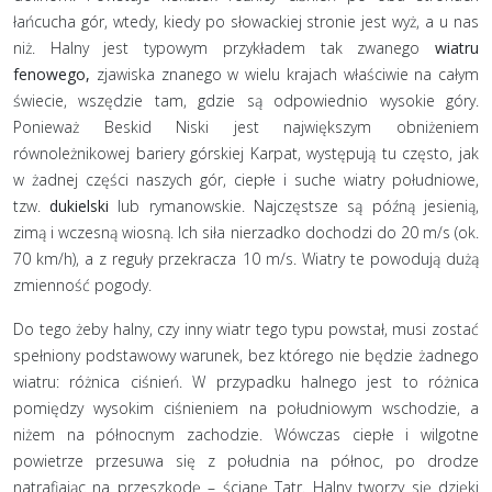
łańcucha gór, wtedy, kiedy po słowackiej stronie jest wyż, a u nas
niż. Halny jest typowym przykładem tak zwanego
wiatru
fenowego,
zjawiska znanego w wielu krajach właściwie na całym
świecie, wszędzie tam, gdzie są odpowiednio wysokie góry.
Ponieważ Beskid Niski jest największym obniżeniem
równoleżnikowej bariery górskiej Karpat, występują tu często, jak
w żadnej części naszych gór, ciepłe i suche wiatry południowe,
tzw.
dukielski
lub rymanowskie. Najczęstsze są późną jesienią,
zimą i wczesną wiosną. Ich siła nierzadko dochodzi do 20 m/s (ok.
70 km/h), a z reguły przekracza 10 m/s. Wiatry te powodują dużą
zmienność pogody.
Do tego żeby halny, czy inny wiatr tego typu powstał, musi zostać
spełniony podstawowy warunek, bez którego nie będzie żadnego
wiatru: różnica ciśnień. W przypadku halnego jest to różnica
pomiędzy wysokim ciśnieniem na południowym wschodzie, a
niżem na północnym zachodzie. Wówczas ciepłe i wilgotne
powietrze przesuwa się z południa na północ, po drodze
natrafiając na przeszkodę – ścianę Tatr. Halny tworzy się dzięki