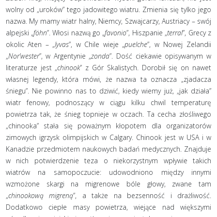
wolny od „uroków” tego jadowitego wiatru. Zmienia się tylko jego
nazwa. My mamy wiatr halny, Niemcy, Szwajcarzy, Austriacy – swój
alpejski „
föhn
”. Włosi nazwą go „
favonio
”, Hiszpanie „
terral
”, Grecy z
okolic Aten – „
lyvas
”, w Chile wieje „
puelche
”, w Nowej Zelandii
„
Nor’wester
”, w Argentynie „
zonda
”. Dość ciekawie opisywanym w
literaturze jest „
chinook
” z Gór Skalistych. Dorobił się on nawet
własnej legendy, która mówi, że nazwa ta oznacza „zjadacza
śniegu”. Nie powinno nas to dziwić, kiedy wiemy już, „jak działa”
wiatr fenowy, podnoszący w ciągu kilku chwil temperaturę
powietrza tak, że śnieg topnieje w oczach. Ta cecha złośliwego
„chinooka” stała się poważnym kłopotem dla organizatorów
zimowych igrzysk olimpijskich w Calgary. Chinook jest w USA i w
Kanadzie przedmiotem naukowych badań medycznych. Znajduje
w nich potwierdzenie teza o niekorzystnym wpływie takich
wiatrów na samopoczucie: udowodniono między innymi
wzmożone skargi na migrenowe bóle głowy, zwane tam
„
chinookową migreną
”, a także na bezsenność i drażliwość.
Dodatkowo ciepłe masy powietrza, wiejące nad większymi