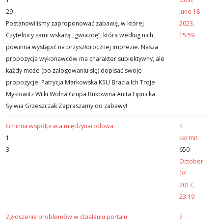
29
June 18
Postanowiliśmy zaproponować zabawę, w której
2023,
Czytelnicy sami wskażą „gwiazdę”, która według nich
15:59
powinna wystąpić na przyszłorocznej imprezie. Nasza
propozycja wykonawców ma charakter subiektywny, ale
każdy może (po zalogowaniu się) dopisać swoje
propozycje. Patrycja Markowska KSU Bracia Ich Troje
Myslowitz Wilki Wolna Grupa Bukowina Anita Lipnicka
Sylwia Grzeszczak Zapraszamy do zabawy!
Gminna współpraca międzynarodowa
K
1
kermit
3
650
October
07
2017,
23:19
Zgłoszenia problemów w działaniu portalu
?