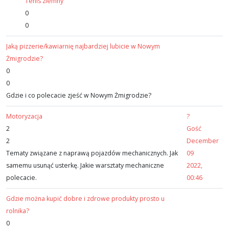
Tenis ziemny
0
0
Jaką pizzerie/kawiarnię najbardziej lubicie w Nowym
Żmigrodzie?
0
0
Gdzie i co polecacie zjeść w Nowym Żmigrodzie?
Motoryzacja
?
2
Gość
2
December
Tematy związane z naprawą pojazdów mechanicznych. Jak
09
samemu usunąć usterkę. Jakie warsztaty mechaniczne
2022,
polecacie.
00:46
Gdzie można kupić dobre i zdrowe produkty prosto u
rolnika?
0