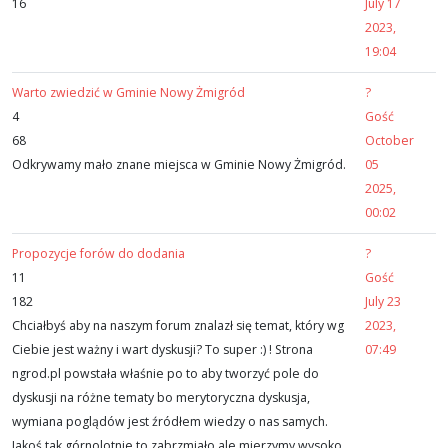
16
July 17
2023,
19:04
Warto zwiedzić w Gminie Nowy Żmigród
?
4
Gość
68
October
Odkrywamy mało znane miejsca w Gminie Nowy Żmigród.
05
2025,
00:02
Propozycje forów do dodania
?
11
Gość
182
July 23
Chciałbyś aby na naszym forum znalazł się temat, który wg
2023,
Ciebie jest ważny i wart dyskusji? To super :) ! Strona
07:49
ngrod.pl powstała właśnie po to aby tworzyć pole do
dyskusji na różne tematy bo merytoryczna dyskusja,
wymiana poglądów jest źródłem wiedzy o nas samych.
Jakoś tak górnolotnie to zabrzmiało ale mierzymy wysoko