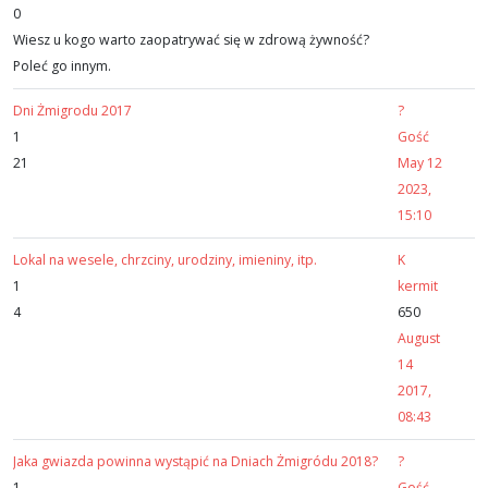
0
Wiesz u kogo warto zaopatrywać się w zdrową żywność?
Poleć go innym.
Dni Żmigrodu 2017
?
1
Gość
21
May 12
2023,
15:10
Lokal na wesele, chrzciny, urodziny, imieniny, itp.
K
1
kermit
4
650
August
14
2017,
08:43
Jaka gwiazda powinna wystąpić na Dniach Żmigródu 2018?
?
1
Gość