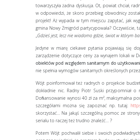
towarzyszyła żadna dyskusja. Ot, powiat chciał, rad
w odpowiedzi, że skoro przebieg obwodnicy został 
projekt! Aż wypada w tym miejscu zapytać, jak wyg
gmina Nowy Żmigród partycypowała? Oczywiście, tak
„
Gdzieś jest, lecz nie wiadomo gdzie, świat w którym baś
Jedyne w miarę ciekawe pytania pojawiają się do
zarządzenie dotyczące ceny za wynajem lokali w 
obiektów pod względem sanitarnym do użytkowan
nie spełnia wymogów sanitarnych określonych prze
Wójt poinformował też radnych o projekcie budżet
dokładnie nic. Radny Piotr Suski przypomniał o
Dofinansowanie wynosi 40 zł za m², maksymalna po
szczegółami można się zapoznać np. tutaj:
http
skorzystać… Na jakąś szczególną pomoc ze strony
serialu to raczej też trudno znaleźć… ?
Potem Wójt pochwalił siebie i swoich podwładnych