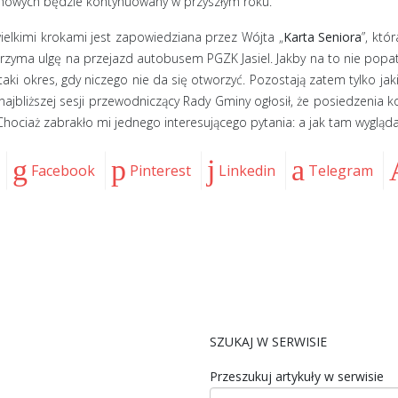
inowych będzie kontynuowany w przyszłym roku.
elkimi krokami jest zapowiedziana przez Wójta „
Karta Seniora
”, któ
y otrzyma ulgę na przejazd autobusem PGZK Jasiel. Jakby na to nie po
ki okres, gdy niczego nie da się otworzyć. Pozostają zatem tylko jaki
 najbliższej sesji przewodniczący Rady Gminy ogłosił, że posiedzenia
. Chociaż zabrakło mi jednego interesującego pytania: a jak tam wygl
Facebook
Pinterest
Linkedin
Telegram
SZUKAJ W SERWISIE
Przeszukuj artykuły w serwisie