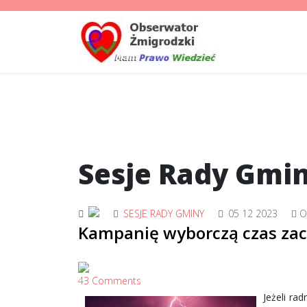
Sesje Rady Gmi
SESJE RADY GMINY
05 12 2023
O
Kampanię wyborczą czas za
43 Comments
Jeżeli ra