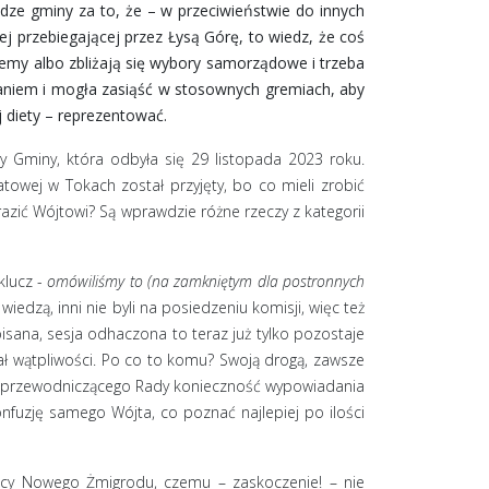
dze gminy za to, że – w przeciwieństwie do innych
j przebiegającej przez Łysą Górę, to wiedz, że coś
 wiemy albo zbliżają się wybory samorządowe i trzeba
aniem i mogła zasiąść w stosownych gremiach, aby
j diety – reprezentować.
y Gminy, która odbyła się 29 listopada 2023 roku.
towej w Tokach został przyjęty, bo co mieli zrobić
arazić Wójtowi? Są wprawdzie różne rzeczy z kategorii
klucz -
omówiliśmy to (na zamkniętym dla postronnych
wiedzą, inni nie byli na posiedzeniu komisji, więc też
isana, sesja odhaczona to teraz już tylko pozostaje
ował wątpliwości. Po co to komu? Swoją drogą, zawsze
y przewodniczącego Rady konieczność wypowiadania
nfuzję samego Wójta, co poznać najlepiej po ilości
nicy Nowego Żmigrodu, czemu – zaskoczenie! – nie