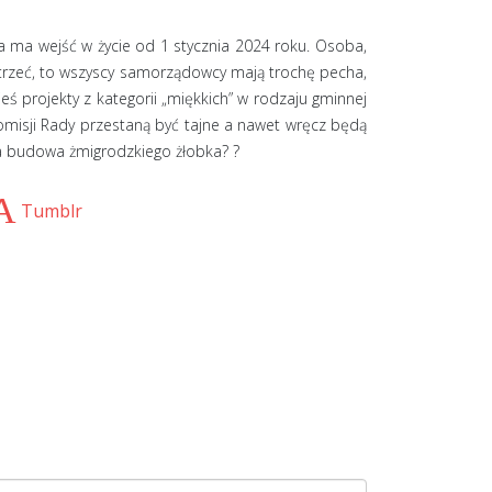
ra ma wejść w życie od 1 stycznia 2024 roku. Osoba,
patrzeć, to wszyscy samorządowcy mają trochę pecha,
eś projekty z kategorii „miękkich” w rodzaju gminnej
 komisji Rady przestaną być tajne a nawet wręcz będą
ąda budowa żmigrodzkiego żłobka? ?
Tumblr