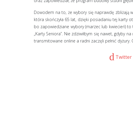
oraz zapowiedział, że program budowy studni głęb
Dowodem na to, że wybory się naprawdę zbliżają wi
która skończyła 65 lat, dzięki posiadaniu tej kart
bo zapowiedziane wybory (marzec lub kwiecień) to ta
„Karty Seniora”. Nie zdziwiłbym się nawet, gdyby na
transmitowane online a radni zaczęli pełnić dyżury
Twitter