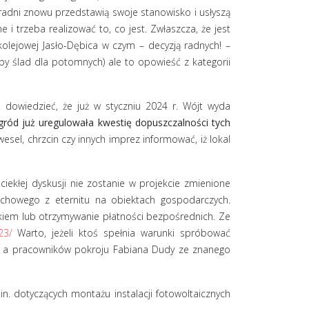
o radni znowu przedstawią swoje stanowisko i usłyszą
 trzeba realizować to, co jest. Zwłaszcza, że jest
kolejowej Jasło-Dębica w czym – decyzją radnych! –
by ślad dla potomnych) ale to opowieść z kategorii
 dowiedzieć, że już w styczniu 2024 r. Wójt wyda
ród już uregulowała kwestię dopuszczalności tych
esel, chrzcin czy innych imprez informować, iż lokal
ekłej dyskusji nie zostanie w projekcie zmienione
achowego z eternitu na obiektach gospodarczych.
kiem lub otrzymywanie płatności bezpośrednich. Ze
23/
Warto, jeżeli ktoś spełnia warunki spróbować
je a pracowników pokroju Fabiana Dudy ze znanego
. dotyczących montażu instalacji fotowoltaicznych