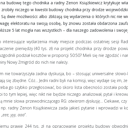
 na budowę tego chodnika a radny Zenon Książkiewicz krytykuje wła
e zrobiły niczego w kwestii budowy chodnika przy drodze wojewódzkie
e. Są dwie możliwości: albo zbliżają się wydarzenia o których nic nie
wagę elektoratu na swoją osobę, by znowu została obdarzona zauf
bliższe 5 lat mogła nas wszystkich – dla naszego zadowolenia i swoje
 interesujące wydarzenia miały miejsce podczas ostatniej sesji Rad
zenie pieniędzy (40 tys. zł) na projekt chodnika przy drodze powia
 uzgodnili podział kosztów w proporcji 50:50? Mieli się nie zgodzić i n
ny Nowy Żmigród do nich nie należy.
m nie towarzyszyła żadna dyskusja, bo – stosując uniwersalne słowo-
ają się zbędne. Cóż… Jedni radni byli na komisji, więc wydaje się im, że 
trzeba go szybko przegłosować, bo skoro lista obecności została podp
pi to tym lepiej, więc nikt nie będzie niczego analizował, pytał i kre
awią mnie słowa przewodniczącego RG:
otwieram dyskusję
… Ciekawe, cz
e np. radny Zenon Książkiewicza zada jakieś pytanie i wprowadzi w ko
 „
eee, yyy, aaa
”.
lskiemu prawie 244 tys. zł na opracowanie projektu budowy obwod