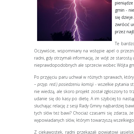
pieniądze
gmin - ni
się dziej
zwrócić u
przez naj
Te bardzo
Oczywiście, wspomniany na wstępie apel o przeznac
radni, gdy otrzymali informację, że wójt ze starostą
nieprawdopodobnych ale sprzeciw wobec Wójta gmi
Po przyjęciu paru uchwał w różnych sprawach, który
– przyp. red.) posiedzeniu komisji
- wszelkie pytania st
nie wiedzą, ale skoro projekt został zgłoszony to 
udanie się do kasy po dietę. A im szybciej to nastą
słuchając relację z sesji Rady Gminy najbardziej b
tych słów też bawi? Chociaż czasami się zdarza, ż
wypowiadanych słów, którym towarzyszą wszelkiego
Z ciekawostek, radni przekazali powiatowi jasie