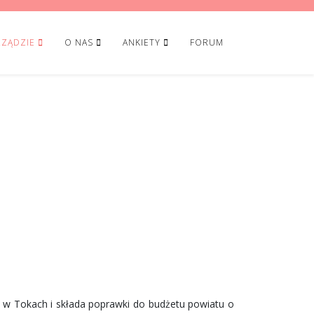
ZĄDZIE
O NAS
ANKIETY
FORUM
a w Tokach i składa poprawki do budżetu powiatu o