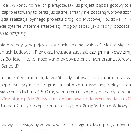
ni dali. W końcu to nie ich pieniądze. Jak już projekt będzie gotowy t
zaprojektowany to teraz już żadne zmiany nie zostaną wprowadzone i
ląda realizacja słynnego projektu drogi do Myscowej i budowa linii 
ie pytanie w formie interpelacji mógłby zadać jakiś radny (pozostał
ń ta dzieje się
”…
piero wtedy, gdy pojawia się punkt „wolne wnioski”. Można się np.
Domach Ludowych. Przy okazji wypada zapytać:
czy gmina Nowy Żmig
ia?
Bo, jeżeli nie, to może warto byłoby potencjalnych organizatorów w
z Sanepid?
u nad którym radni będą wkrótce dyskutować i po zażartej oraz zaci
 rozpoczynającym się 15 grudnia naborze na wymianę pokrycia d
wierzchnia dachu zaś 500 m², warunkiem niezbędnym jest bycie rolni
s://mdotacje.pl/do-20-tys-zl-na-dofinansowanie-do-wymiany-dachu-20
 Urzędu Gminy raczej nie ma co liczyć, bo Żmigród to nie Wilkowy
 za wysiłek związany ze wdrażaniem różnego rodzaju programów m.in