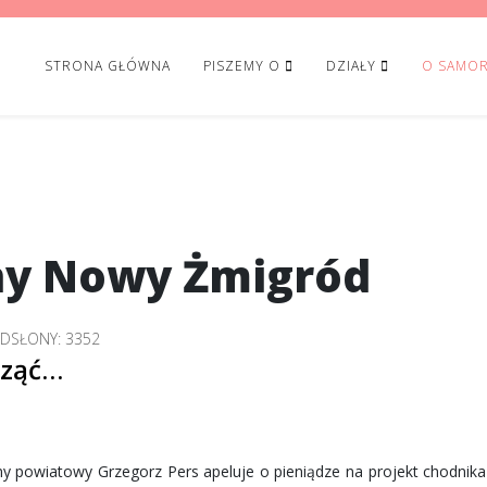
STRONA GŁÓWNA
PISZEMY O
DZIAŁY
O SAMOR
ny Nowy Żmigród
DSŁONY: 3352
cząć…
dny powiatowy Grzegorz Pers apeluje o pieniądze na projekt chodnik