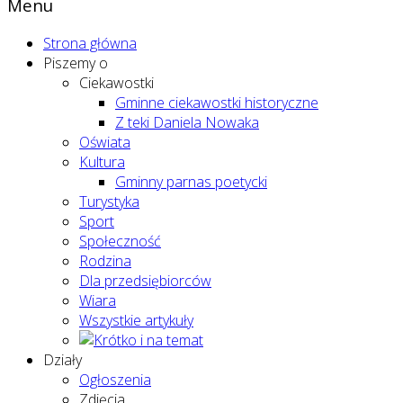
Menu
Strona główna
Piszemy o
Ciekawostki
Gminne ciekawostki historyczne
Z teki Daniela Nowaka
Oświata
Kultura
Gminny parnas poetycki
Turystyka
Sport
Społeczność
Rodzina
Dla przedsiębiorców
Wiara
Wszystkie artykuły
Działy
Ogłoszenia
Zdjęcia