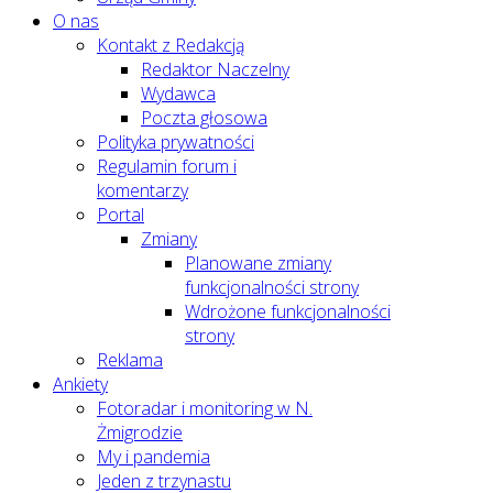
O nas
Kontakt z Redakcją
Redaktor Naczelny
Wydawca
Poczta głosowa
Polityka prywatności
Regulamin forum i
komentarzy
Portal
Zmiany
Planowane zmiany
funkcjonalności strony
Wdrożone funkcjonalności
strony
Reklama
Ankiety
Fotoradar i monitoring w N.
Żmigrodzie
My i pandemia
Jeden z trzynastu