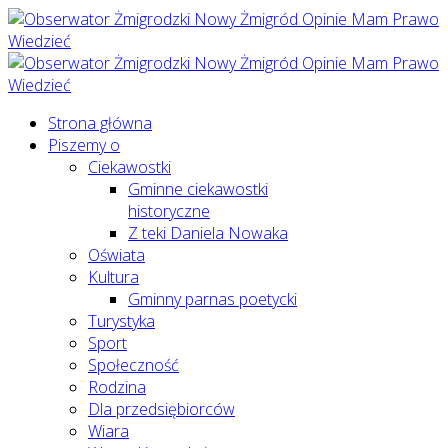
Strona główna
Piszemy o
Ciekawostki
Gminne ciekawostki
historyczne
Z teki Daniela Nowaka
Oświata
Kultura
Gminny parnas poetycki
Turystyka
Sport
Społeczność
Rodzina
Dla przedsiębiorców
Wiara