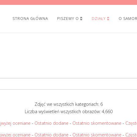
STRONA GŁÓWNA
PISZEMY O
DZIAŁY
O SAMOR
Zdjęć we wszystkich kategoriach: 6
Liczba wyświetleń wszystkich obrazów: 4,660
jwyżej oceniane
-
Ostatnio dodane
-
Ostatnio skomentowane
-
Częst
jwyżej oceniane
-
Ostatnio dodane
-
Ostatnio skomentowane
-
Częst