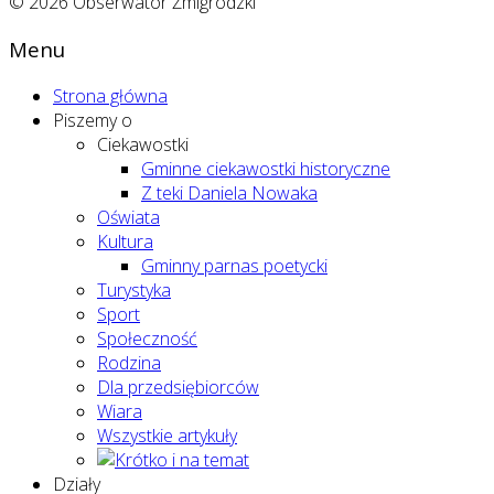
© 2026 Obserwator Żmigrodzki
Menu
Strona główna
Piszemy o
Ciekawostki
Gminne ciekawostki historyczne
Z teki Daniela Nowaka
Oświata
Kultura
Gminny parnas poetycki
Turystyka
Sport
Społeczność
Rodzina
Dla przedsiębiorców
Wiara
Wszystkie artykuły
Działy