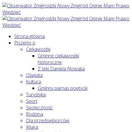
Strona główna
Piszemy o
Ciekawostki
Gminne ciekawostki
historyczne
Z teki Daniela Nowaka
Oświata
Kultura
Gminny parnas poetycki
Turystyka
Sport
Społeczność
Rodzina
Dla przedsiębiorców
Wiara