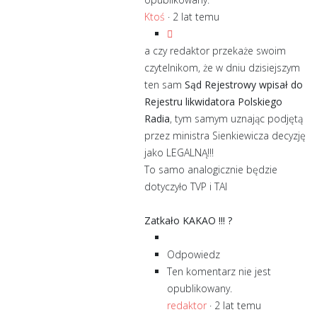
Ktoś
·
2 lat temu
a czy redaktor przekaże swoim
czytelnikom, że w dniu dzisiejszym
ten sam
Sąd Rejestrowy wpisał do
Rejestru likwidatora Polskiego
Radia
, tym samym uznając podjętą
przez ministra Sienkiewicza decyzję
jako LEGALNĄ!!!
To samo analogicznie będzie
dotyczyło TVP i TAI
Zatkało KAKAO !!! ?
Odpowiedz
Ten komentarz nie jest
opublikowany.
redaktor
·
2 lat temu