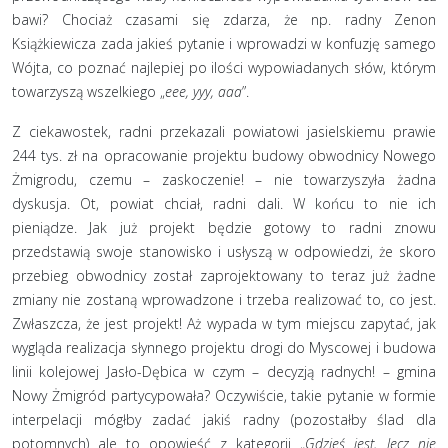
bawi? Chociaż czasami się zdarza, że np. radny Zenon
Książkiewicza zada jakieś pytanie i wprowadzi w konfuzję samego
Wójta, co poznać najlepiej po ilości wypowiadanych słów, którym
towarzyszą wszelkiego „
eee, yyy, aaa
”.
Z ciekawostek, radni przekazali powiatowi jasielskiemu prawie
244 tys. zł na opracowanie projektu budowy obwodnicy Nowego
Żmigrodu, czemu – zaskoczenie! – nie towarzyszyła żadna
dyskusja. Ot, powiat chciał, radni dali. W końcu to nie ich
pieniądze. Jak już projekt będzie gotowy to radni znowu
przedstawią swoje stanowisko i usłyszą w odpowiedzi, że skoro
przebieg obwodnicy został zaprojektowany to teraz już żadne
zmiany nie zostaną wprowadzone i trzeba realizować to, co jest.
Zwłaszcza, że jest projekt! Aż wypada w tym miejscu zapytać, jak
wygląda realizacja słynnego projektu drogi do Myscowej i budowa
linii kolejowej Jasło-Dębica w czym – decyzją radnych! – gmina
Nowy Żmigród partycypowała? Oczywiście, takie pytanie w formie
interpelacji mógłby zadać jakiś radny (pozostałby ślad dla
potomnych) ale to opowieść z kategorii „
Gdzieś jest, lecz nie