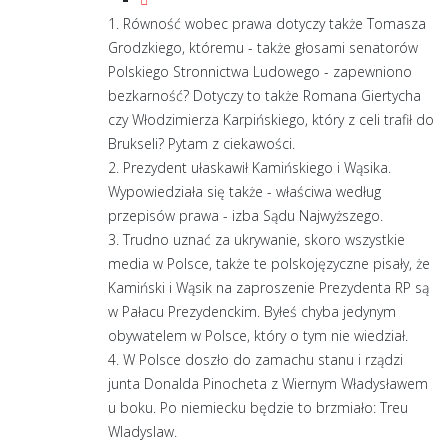
1. Równość wobec prawa dotyczy także Tomasza
Grodzkiego, któremu - także głosami senatorów
Polskiego Stronnictwa Ludowego - zapewniono
bezkarność? Dotyczy to także Romana Giertycha
czy Włodzimierza Karpińskiego, który z celi trafił do
Brukseli? Pytam z ciekawości.
2. Prezydent ułaskawił Kamińskiego i Wąsika.
Wypowiedziała się także - właściwa według
przepisów prawa - izba Sądu Najwyższego.
3. Trudno uznać za ukrywanie, skoro wszystkie
media w Polsce, także te polskojęzyczne pisały, że
Kamiński i Wąsik na zaproszenie Prezydenta RP są
w Pałacu Prezydenckim. Byłeś chyba jedynym
obywatelem w Polsce, który o tym nie wiedział.
4. W Polsce doszło do zamachu stanu i rządzi
junta Donalda Pinocheta z Wiernym Władysławem
u boku. Po niemiecku będzie to brzmiało: Treu
Wladyslaw.