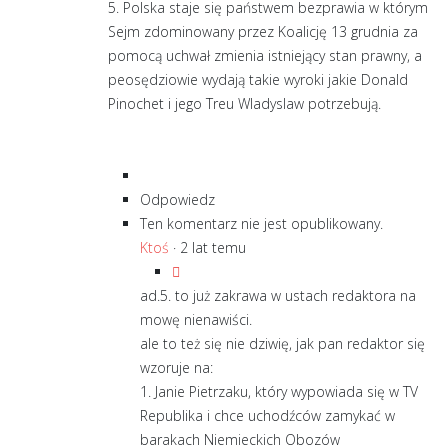
5. Polska staje się państwem bezprawia w którym
Sejm zdominowany przez Koalicję 13 grudnia za
pomocą uchwał zmienia istniejący stan prawny, a
peosędziowie wydają takie wyroki jakie Donald
Pinochet i jego Treu Wladyslaw potrzebują.
Odpowiedz
Ten komentarz nie jest opublikowany.
Ktoś
·
2 lat temu
ad.5. to już zakrawa w ustach redaktora na
mowę nienawiści.
ale to też się nie dziwię, jak pan redaktor się
wzoruje na:
1. Janie Pietrzaku, który wypowiada się w TV
Republika i chce uchodźców zamykać w
barakach Niemieckich Obozów