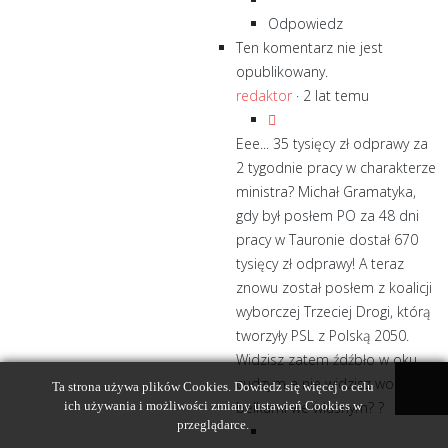
Odpowiedz
Ten komentarz nie jest
opublikowany.
redaktor
·
2 lat temu
Eee... 35 tysięcy zł odprawy za
2 tygodnie pracy w charakterze
ministra? Michał Gramatyka,
gdy był posłem PO za 48 dni
pracy w Tauronie dostał 670
tysięcy zł odprawy! A teraz
znowu został posłem z koalicji
wyborczej Trzeciej Drogi, którą
tworzyły PSL z Polską 2050.
Widzisz zatem źdźbło w oku
cudzym a nie widzisz wozu z
Ta strona używa plików Cookies. Dowiedz się więcej o celu
ich używania i możliwości zmiany ustawień Cookies w
belkami we własnym? ?
przeglądarce.