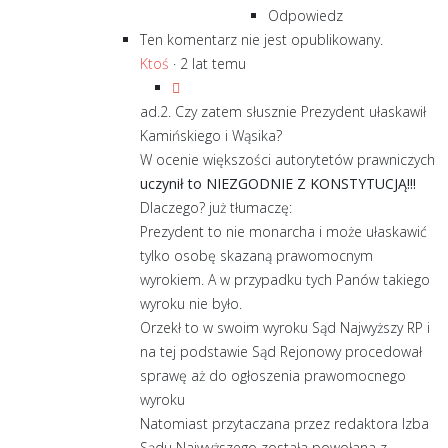
Odpowiedz
Ten komentarz nie jest opublikowany.
Ktoś
·
2 lat temu
ad.2. Czy zatem słusznie Prezydent ułaskawił
Kamińskiego i Wąsika?
W ocenie większości autorytetów prawniczych
uczynił to NIEZGODNIE Z KONSTYTUCJĄ!!!
Dlaczego? już tłumaczę:
Prezydent to nie monarcha i może ułaskawić
tylko osobę skazaną prawomocnym
wyrokiem. A w przypadku tych Panów takiego
wyroku nie było.
Orzekł to w swoim wyroku Sąd Najwyższy RP i
na tej podstawie Sąd Rejonowy procedował
sprawę aż do ogłoszenia prawomocnego
wyroku
Natomiast przytaczana przez redaktora Izba
Sądu Najwyższego została powołana z