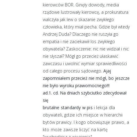
kierowców BOR. Ginęły dowody, media
rządowe lustrowały kierowcę, a prokuratura
walczyła jak lew o skazanie zwykłego
człowieka, który miał pecha. Gdzie był wtedy
Andrzej Duda? Dlaczego nie ruszyła go
empatia i nie zaciekawił los zwykłego
obywatela? Zaskoczenie: nic nie widział i nic
nie słyszał? Mógł go przecież ułaskawić
zawczasu i uwolnić wymiar sprawiedliwości
od całego procesu sądowego.
Ajaj
zapomniałem przecież nie mógł, bo jeszcze
nie było wyroku prawomocnego!!!
ad.1. cd. Na dniach szybciutko zdecydował
się
brutalne standardy w pis
i lekcja dla
obywateli, gdzie ich miejsce w hierarchii
bytów prawicy. I kogo obowiązuje prawo, a
kto może zawsze liczyć na kartę
"wychodzisz z więzienia".