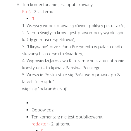
Ten komentarz nie jest opublikowany.
Ktoś
·
2 lat temu
1. Wszyscy wobec prawa są równi - politycy pis-u także,
2. Niema świętych krów - jest prawomocny wyrok sądu -
każdy go musi respektować,
3. "Ukrywanie" przez Pana Prezydenta w pałacu osób
skazanych - o czym to świadczy,
4. Wypowiedzi Jarosława K. o zamachu stanu i obronie
konstytucji - to kpina z Państwa Polskiego
5. Wreszcie Polska staje się Państwem prawa - po 8
latach "nierządu".
więc się "od-rambler-uj"
Odpowiedz
Ten komentarz nie jest opublikowany.
redaktor
·
2 lat temu