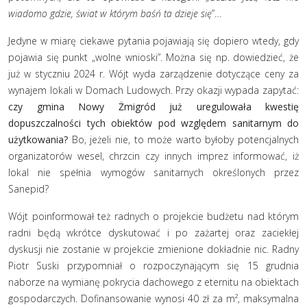
wiadomo gdzie, świat w którym baśń ta dzieje się
”…
Jedyne w miarę ciekawe pytania pojawiają się dopiero wtedy, gdy
pojawia się punkt „wolne wnioski”. Można się np. dowiedzieć, że
już w styczniu 2024 r. Wójt wyda zarządzenie dotyczące ceny za
wynajem lokali w Domach Ludowych. Przy okazji wypada zapytać:
czy gmina Nowy Żmigród już uregulowała kwestię
dopuszczalności tych obiektów pod względem sanitarnym do
użytkowania?
Bo, jeżeli nie, to może warto byłoby potencjalnych
organizatorów wesel, chrzcin czy innych imprez informować, iż
lokal nie spełnia wymogów sanitarnych określonych przez
Sanepid?
Wójt poinformował też radnych o projekcie budżetu nad którym
radni będą wkrótce dyskutować i po zażartej oraz zaciekłej
dyskusji nie zostanie w projekcie zmienione dokładnie nic. Radny
Piotr Suski przypomniał o rozpoczynającym się 15 grudnia
naborze na wymianę pokrycia dachowego z eternitu na obiektach
gospodarczych. Dofinansowanie wynosi 40 zł za m², maksymalna