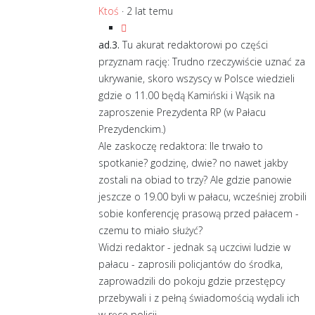
Ktoś
·
2 lat temu
ad.3.
Tu akurat redaktorowi po części
przyznam rację: Trudno rzeczywiście uznać za
ukrywanie, skoro wszyscy w Polsce wiedzieli
gdzie o 11.00 będą Kamiński i Wąsik na
zaproszenie Prezydenta RP (w Pałacu
Prezydenckim.)
Ale zaskoczę redaktora: Ile trwało to
spotkanie? godzinę, dwie? no nawet jakby
zostali na obiad to trzy? Ale gdzie panowie
jeszcze o 19.00 byli w pałacu, wcześniej zrobili
sobie konferencję prasową przed pałacem -
czemu to miało służyć?
Widzi redaktor - jednak są uczciwi ludzie w
pałacu - zaprosili policjantów do środka,
zaprowadzili do pokoju gdzie przestępcy
przebywali i z pełną świadomością wydali ich
w ręce policji.