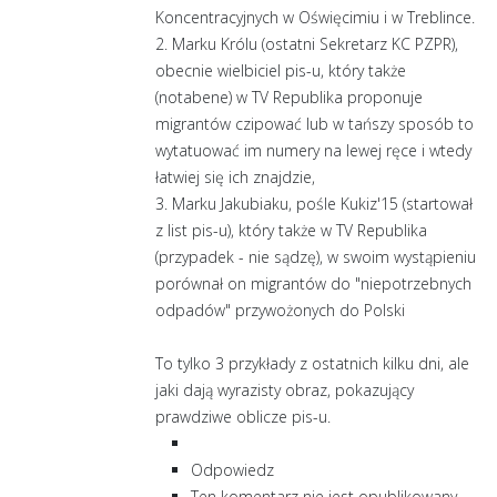
Koncentracyjnych w Oświęcimiu i w Treblince.
2. Marku Królu (ostatni Sekretarz KC PZPR),
obecnie wielbiciel pis-u, który także
(notabene) w TV Republika proponuje
migrantów czipować lub w tańszy sposób to
wytatuować im numery na lewej ręce i wtedy
łatwiej się ich znajdzie,
3. Marku Jakubiaku, pośle Kukiz'15 (startował
z list pis-u), który także w TV Republika
(przypadek - nie sądzę), w swoim wystąpieniu
porównał on migrantów do "niepotrzebnych
odpadów" przywożonych do Polski
To tylko 3 przykłady z ostatnich kilku dni, ale
jaki dają wyrazisty obraz, pokazujący
prawdziwe oblicze pis-u.
Odpowiedz
Ten komentarz nie jest opublikowany.