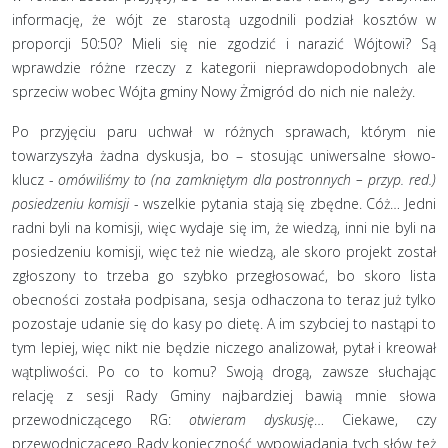
informację, że wójt ze starostą uzgodnili podział kosztów w
proporcji 50:50? Mieli się nie zgodzić i narazić Wójtowi? Są
wprawdzie różne rzeczy z kategorii nieprawdopodobnych ale
sprzeciw wobec Wójta gminy Nowy Żmigród do nich nie należy.
Po przyjęciu paru uchwał w różnych sprawach, którym nie
towarzyszyła żadna dyskusja, bo – stosując uniwersalne słowo-
klucz -
omówiliśmy to (na zamkniętym dla postronnych – przyp. red.)
posiedzeniu komisji
- wszelkie pytania stają się zbędne. Cóż… Jedni
radni byli na komisji, więc wydaje się im, że wiedzą, inni nie byli na
posiedzeniu komisji, więc też nie wiedzą, ale skoro projekt został
zgłoszony to trzeba go szybko przegłosować, bo skoro lista
obecności została podpisana, sesja odhaczona to teraz już tylko
pozostaje udanie się do kasy po dietę. A im szybciej to nastąpi to
tym lepiej, więc nikt nie będzie niczego analizował, pytał i kreował
wątpliwości. Po co to komu? Swoją drogą, zawsze słuchając
relację z sesji Rady Gminy najbardziej bawią mnie słowa
przewodniczącego RG:
otwieram dyskusję
… Ciekawe, czy
przewodniczącego Rady konieczność wypowiadania tych słów też