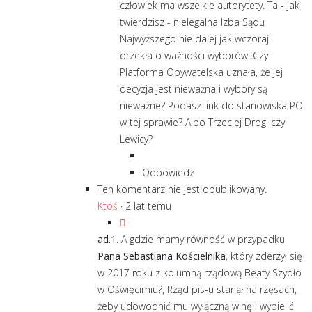
człowiek ma wszelkie autorytety. Ta - jak
twierdzisz - nielegalna Izba Sądu
Najwyższego nie dalej jak wczoraj
orzekła o ważności wyborów. Czy
Platforma Obywatelska uznała, że jej
decyzja jest nieważna i wybory są
nieważne? Podasz link do stanowiska PO
w tej sprawie? Albo Trzeciej Drogi czy
Lewicy?
Odpowiedz
Ten komentarz nie jest opublikowany.
Ktoś
·
2 lat temu
ad.1
. A gdzie mamy równość w przypadku
Pana Sebastiana Kościelnika
, który zderzył się
w 2017 roku z kolumną rządową Beaty Szydło
w Oświęcimiu?, Rząd pis-u stanął na rzęsach,
żeby udowodnić mu wyłączną winę i wybielić