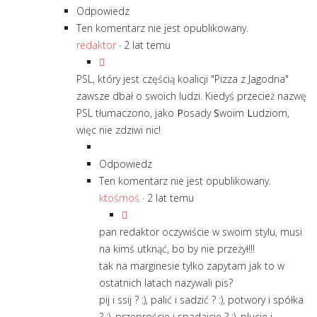
Odpowiedz
Ten komentarz nie jest opublikowany.
redaktor
·
2 lat temu
PSL, który jest częścią koalicji "Pizza z Jagodna"
zawsze dbał o swoich ludzi. Kiedyś przecież nazwę
PSL tłumaczono, jako
P
osady
S
woim
L
udziom,
więc nie zdziwi nic!
Odpowiedz
Ten komentarz nie jest opublikowany.
ktośmoś
·
2 lat temu
pan redaktor oczywiście w swoim stylu, musi
na kimś utknąć, bo by nie przeżył!!!
tak na marginesie tylko zapytam jak to w
ostatnich latach nazywali pis?
pij i ssij ? :), palić i sadzić ? :), potwory i spółka
? :), przeproście i spadajcie ? :), plucie i