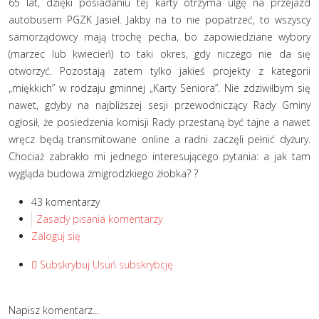
65 lat, dzięki posiadaniu tej karty otrzyma ulgę na przejazd
autobusem PGZK Jasiel. Jakby na to nie popatrzeć, to wszyscy
samorządowcy mają trochę pecha, bo zapowiedziane wybory
(marzec lub kwiecień) to taki okres, gdy niczego nie da się
otworzyć. Pozostają zatem tylko jakieś projekty z kategorii
„miękkich” w rodzaju gminnej „Karty Seniora”. Nie zdziwiłbym się
nawet, gdyby na najbliższej sesji przewodniczący Rady Gminy
ogłosił, że posiedzenia komisji Rady przestaną być tajne a nawet
wręcz będą transmitowane online a radni zaczęli pełnić dyżury.
Chociaż zabrakło mi jednego interesującego pytania: a jak tam
wygląda budowa żmigrodzkiego żłobka? ?
43 komentarzy
Zasady pisania komentarzy
Zaloguj się
Subskrybuj
Usuń subskrybcję
Napisz komentarz...