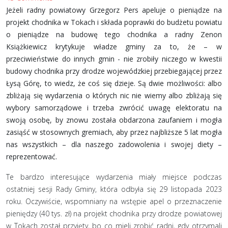
Jeżeli radny powiatowy Grzegorz Pers apeluje o pieniądze na
projekt chodnika w Tokach i składa poprawki do budżetu powiatu
o pieniądze na budowę tego chodnika a radny Zenon
Książkiewicz krytykuje władze gminy za to, że – w
przeciwieństwie do innych gmin - nie zrobiły niczego w kwestii
budowy chodnika przy drodze wojewódzkiej przebiegającej przez
Łysą Górę, to wiedz, że coś się dzieje. Są dwie możliwości: albo
zbliżają się wydarzenia o których nic nie wiemy albo zbliżają się
wybory samorządowe i trzeba zwrócić uwagę elektoratu na
swoją osobę, by znowu została obdarzona zaufaniem i mogła
zasiąść w stosownych gremiach, aby przez najbliższe 5 lat mogła
nas wszystkich – dla naszego zadowolenia i swojej diety –
reprezentować.
Te bardzo interesujące wydarzenia miały miejsce podczas
ostatniej sesji Rady Gminy, która odbyła się 29 listopada 2023
roku. Oczywiście, wspomniany na wstępie apel o przeznaczenie
pieniędzy (40 tys. zł) na projekt chodnika przy drodze powiatowej
w Tokach został przyjęty, bo co mieli zrobić radni, gdy otrzymali