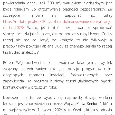
powierzchnia dachu zaś 500 m², warunkiem niezbędnym jest
bycie rolnikiem lub otrzymywanie płatności bezpośrednich. Ze
szczegółami można się zapoznać np. tutaj:
https://mdotacje.pl/do-20-tys-zl-na-dofinansowanie-do-wymiany-
dachu-2023/
Warto, jeżeli ktoś spełnia warunki spróbować
skorzystać… Na jakąś szczególną pomoc ze strony Urzędu Gminy
raczej nie ma co liczyć, bo Żmigród to nie Wilkowyje a
pracowników pokroju Fabiana Dudy ze znanego serialu to raczej
też trudno znaleźć… ?
Potem Wójt pochwalił siebie i swoich podwładnych za wysiłek
związany ze wdrażaniem różnego rodzaju programów m.in.
dotyczących montażu instalacji fotowoltaicznych oraz
zapowiedział, że program budowy studni głębinowych będzie
kontynuowany w przyszłym roku.
Dowodem na to, że wybory się naprawdę zbliżają wielkimi
krokami jest zapowiedziana przez Wójta „
Karta Seniora
”, która
ma wejść w życie od 1 stycznia 2024 roku. Osoba, która skończyła