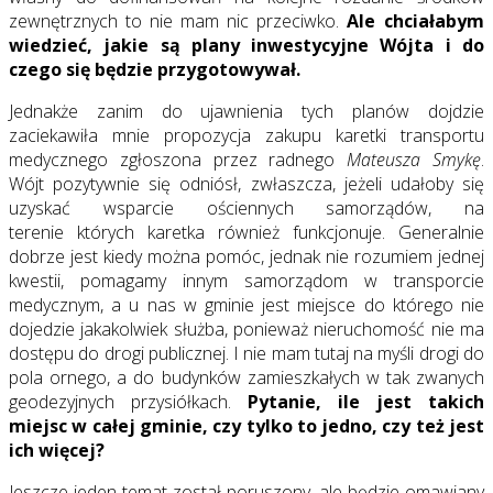
zewnętrznych to nie mam nic przeciwko.
Ale chciałabym
wiedzieć, jakie są plany inwestycyjne Wójta i do
czego się będzie przygotowywał.
Jednakże zanim do ujawnienia tych planów dojdzie
zaciekawiła mnie propozycja zakupu karetki transportu
medycznego zgłoszona przez radnego
Mateusza Smykę
.
Wójt pozytywnie się odniósł, zwłaszcza, jeżeli udałoby się
uzyskać wsparcie ościennych samorządów, na
terenie których karetka również funkcjonuje. Generalnie
dobrze jest kiedy można pomóc, jednak nie rozumiem jednej
kwestii, pomagamy innym samorządom w transporcie
medycznym, a u nas w gminie jest miejsce do którego nie
dojedzie jakakolwiek służba, ponieważ nieruchomość nie ma
dostępu do drogi publicznej. I nie mam tutaj na myśli drogi do
pola ornego, a do budynków zamieszkałych w tak zwanych
geodezyjnych przysiółkach.
Pytanie, ile jest takich
miejsc w całej gminie, czy tylko to jedno, czy też jest
ich więcej?
Jeszcze jeden temat został poruszony, ale będzie omawiany