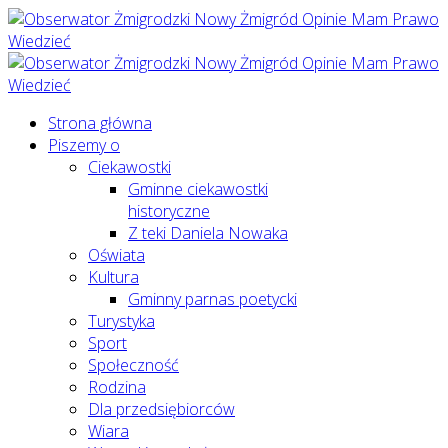
Strona główna
Piszemy o
Ciekawostki
Gminne ciekawostki
historyczne
Z teki Daniela Nowaka
Oświata
Kultura
Gminny parnas poetycki
Turystyka
Sport
Społeczność
Rodzina
Dla przedsiębiorców
Wiara