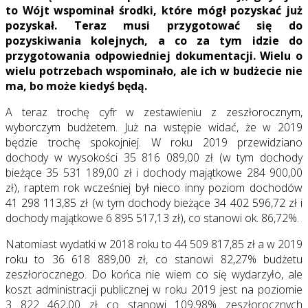
to Wójt wspominał środki, które mógł pozyskać już
pozyskał. Teraz musi przygotować się do
pozyskiwania kolejnych, a co za tym idzie do
przygotowania odpowiedniej dokumentacji. Wielu o
wielu potrzebach wspominało, ale ich w budżecie nie
ma, bo może kiedyś będą.
A teraz trochę cyfr w zestawieniu z zeszłorocznym,
wyborczym budżetem. Już na wstępie widać, że w 2019
będzie trochę spokojniej. W roku 2019 przewidziano
dochody w wysokości 35 816 089,00 zł (w tym dochody
bieżące 35 531 189,00 zł i dochody majątkowe 284 900,00
zł), raptem rok wcześniej był nieco inny poziom dochodów
41 298 113,85 zł (w tym dochody bieżące 34 402 596,72 zł i
dochody majątkowe 6 895 517,13 zł), co stanowi ok. 86,72%.
Natomiast wydatki w 2018 roku to 44 509 817,85 zł a w 2019
roku to 36 618 889,00 zł, co stanowi 82,27% budżetu
zeszłorocznego. Do końca nie wiem co się wydarzyło, ale
koszt administracji publicznej w roku 2019 jest na poziomie
3 822 462,00 zł co stanowi 109,98% zeszłorocznych