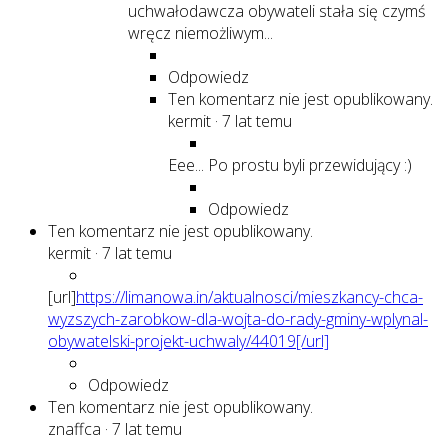
uchwałodawcza obywateli stała się czymś
wręcz niemożliwym...
Odpowiedz
Ten komentarz nie jest opublikowany.
kermit
·
7 lat temu
Eee... Po prostu byli przewidujący :)
Odpowiedz
Ten komentarz nie jest opublikowany.
kermit
·
7 lat temu
[url]
https://limanowa.in/aktualnosci/mieszkancy-chca-
wyzszych-zarobkow-dla-wojta-do-rady-gminy-wplynal-
obywatelski-projekt-uchwaly/44019[/url]
Odpowiedz
Ten komentarz nie jest opublikowany.
znaffca
·
7 lat temu