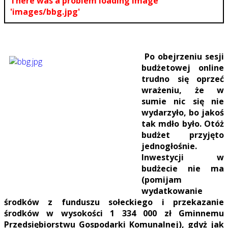
There was a problem loading image
'images/bbg.jpg'
Po obejrzeniu sesji
budżetowej online
trudno się oprzeć
wrażeniu, że w
sumie nic się nie
wydarzyło, bo jakoś
tak mdło było. Otóż
budżet przyjęto
jednogłośnie.
Inwestycji w
budżecie nie ma
(pomijam
wydatkowanie
środków z funduszu sołeckiego i przekazanie
środków w wysokości 1 334 000 zł Gminnemu
Przedsiębiorstwu Gospodarki Komunalnej), gdyż jak