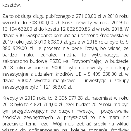
kosztów.
Za to obsługa długu publicznego z 271 00,00 zł w 2018 roku
wzrosła do 308 000,00 zł. Koszt oświaty w roku 2019 to
13 194 632,00 zł do kosztu 12 822 529,85 zł w roku 2018. W
dziale 900: Gospodarka komunalna i ochrona środowiska w
2019 roku jest 3 010 808,00 zł, gdzie w 2018 roku było to 9
886 929,00 zł. Ile procent nie będę liczyła, bo widać, że
bardzo mało. Jednakże można to wytłumaczyć, że
zakończono budowę PSZOK-a. Przypominając, w budżecie
2018 roku w punkcie 90001 było na inwestycje i zakupy
inwestycyjne z udziałem środków UE – 5 499 238,00 zł, w
dziale 90002 wydatki majątkowe – inwestycje i zakupy
inwestycyjne było 1 121 883,00 zł.
Kredyty w 2019 roku to 2 356 577,28 zł., natomiast w roku
2018 było to 4 821 704,00 zł. Jeżeli budżet 2019 roku ma być
tym przygotowującym do dużych inwestycji i pozyskiwania
środków zewnętrznych w przyszłości to nie mam nic
przeciwko temu. Jeżeli Wójt musi zebrać środki na wkład
własny do dofinansowań na kolejne rozdanie środków