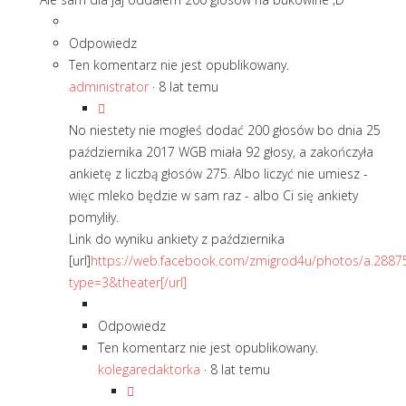
Odpowiedz
Ten komentarz nie jest opublikowany.
administrator
·
8 lat temu
No niestety nie mogłeś dodać 200 głosów bo dnia 25
października 2017 WGB miała 92 głosy, a zakończyła
ankietę z liczbą głosów 275. Albo liczyć nie umiesz -
więc mleko będzie w sam raz - albo Ci się ankiety
pomyliły.
Link do wyniku ankiety z października
[url]
https://web.facebook.com/zmigrod4u/photos/a.28
type=3&theater[/url]
Odpowiedz
Ten komentarz nie jest opublikowany.
kolegaredaktorka
·
8 lat temu