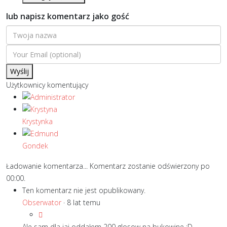
lub napisz komentarz jako gość
Wyślij
Użytkownicy komentujący
Ładowanie komentarza...
Komentarz zostanie odświerzony po
00:00
.
Ten komentarz nie jest opublikowany.
Obserwator
·
8 lat temu
Ale sam dla jaj oddałem 200 glosow na bukowine ;D