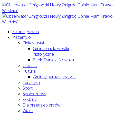
Strona główna
Piszemy o
Ciekawostki
Gminne ciekawostki
historyczne
Z teki Daniela Nowaka
Oświata
Kultura
Gminny parnas poetycki
Turystyka
Sport
Społeczność
Rodzina
Dla przedsiębiorców
Wiara