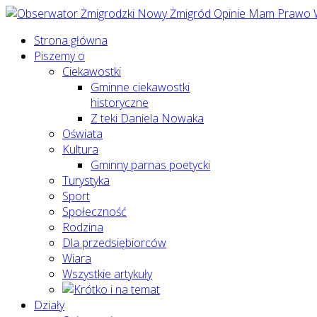
Strona główna
Piszemy o
Ciekawostki
Gminne ciekawostki
historyczne
Z teki Daniela Nowaka
Oświata
Kultura
Gminny parnas poetycki
Turystyka
Sport
Społeczność
Rodzina
Dla przedsiębiorców
Wiara
Wszystkie artykuły
Działy