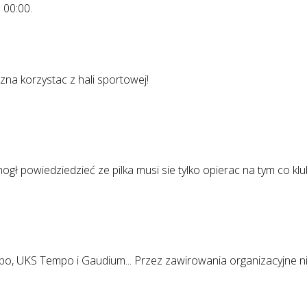
o
00:00
.
na korzystac z hali sportowej!
 mogł powiedziedzieć ze pilka musi sie tylko opierac na tym co kl
o, UKS Tempo i Gaudium... Przez zawirowania organizacyjne ni