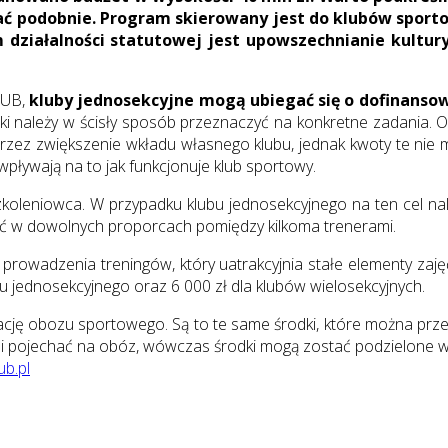
ać podobnie. Program skierowany jest do klubów sporto
ziałalności statutowej jest upowszechnianie kultury 
UB,
kluby jednosekcyjne mogą ubiegać się o dofinansowa
ki należy w ścisły sposób przeznaczyć na konkretne zadania. 
rzez zwiększenie wkładu własnego klubu, jednak kwoty te nie 
ływają na to jak funkcjonuje klub sportowy.
oleniowca. W przypadku klubu jednosekcyjnego na ten cel nale
ić w dowolnych proporcach pomiędzy kilkoma trenerami.
prowadzenia treningów, który uatrakcyjnia stałe elementy zaj
u jednosekcyjnego oraz 6 000 zł dla klubów wielosekcyjnych.
ję obozu sportowego. Są to te same środki, które można prz
 i pojechać na obóz, wówczas środki mogą zostać podzielone w
ub.pl