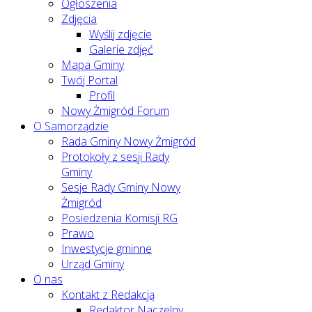
Ogłoszenia
Zdjęcia
Wyślij zdjęcie
Galerie zdjęć
Mapa Gminy
Twój Portal
Profil
Nowy Żmigród Forum
O Samorządzie
Rada Gminy Nowy Żmigród
Protokoły z sesji Rady
Gminy
Sesje Rady Gminy Nowy
Żmigród
Posiedzenia Komisji RG
Prawo
Inwestycje gminne
Urząd Gminy
O nas
Kontakt z Redakcją
Redaktor Naczelny