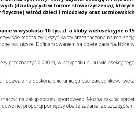
wych (działających w formie stowarzyszenia), których
fizycznej wśród dzieci i młodzieży oraz uczniowskich
nie w wysokości 10 tys. zł, a kluby wielosekcyjne o 15
Oczywiście można zwiększyć kwoty przeznaczone na realizację
mogę być niższe. Dofinansowaniem są objęte zadania, które w
ży przeznaczyć 6 000 zł, w przypadku klubu wielosekcyjnego
ęć i pozwala na doskonalenie umiejętności zawodników, kwota
eznaczyć na zakup sprzętu sportowego. Można zakupić sprzęt
 dowolnej proporcji pomiędzy oba te zadania. Ze szczegółami