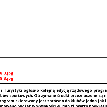
8_3.jpg'
8_3.jpg'
 i Turystyki ogłosiło kolejną edycję rządowego prog
lubów sportowych. Otrzymane środki przeznaczone są n
rogram skierowany jest zarówno do klubów jedno jak i 
owano budżet w wysokości 40 mln zł. Warto podkreślić,