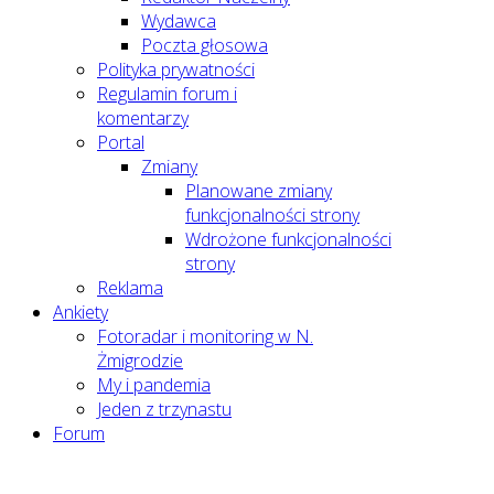
Wydawca
Poczta głosowa
Polityka prywatności
Regulamin forum i
komentarzy
Portal
Zmiany
Planowane zmiany
funkcjonalności strony
Wdrożone funkcjonalności
strony
Reklama
Ankiety
Fotoradar i monitoring w N.
Żmigrodzie
My i pandemia
Jeden z trzynastu
Forum