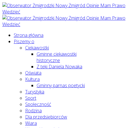
Strona główna
Piszemy o
Ciekawostki
Gminne ciekawostki
historyczne
Z teki Daniela Nowaka
Oświata
Kultura
Gminny parnas poetycki
Turystyka
Sport
Społeczność
Rodzina
Dla przedsiębiorców
Wiara