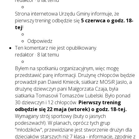
redaktor
·
8 lat temu
Strona internetowa Urzędu Gminy informuje, że
pierwszy trening odbędzie się
5 czerwca o godz. 18-
tej
!
Odpowiedz
Ten komentarz nie jest opublikowany.
redaktor
·
8 lat temu
Byłem na spotkaniu organizacyjnym, więc mogę
przedstawić parę informacji. Drużynę chłopców będzie
prowadził pan Dawid Kmiecik, siatkarz MOSiR Jasło, a
drużynę dziewczyn pani Małgorzata Czaja, była
siatkarka Tomasovii Tomaszów Lubelski. Było ponad
30 dziewczyn i 12 chłopców.
Pierwszy trening
odbędzie się 22 maja (wtorek) o godz. 18-tej.
Wymagany strój sportowy (buty o jasnych
podeszwach!). W planach, oprócz tych grup
"młodzików", przewidziane jest stworzenie drużyn dla
dzieciaków starszych niż 7 klasa - informacje, zgodnie z