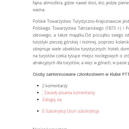
fajna atmosfera, gdzie nawet ktoś, kto jedzie pier
ważna.
Polskie Towarzystwo Turystyczno-Krajoznawcze jes
Polskiego Towarzystwa Tatrzańskiego (1873 r.) i 
ideowego, a także majątku.Od początku swego ist
turystyki pieszej górskiej i nizinnej, poprzez kola
obejmuje wiele obiektów turystycznych: hoteli, do
na turystów czeka tysiące miejsc noclegowych o zr
atrakcyjnych dla turystów, a więc w górach, w pasi
Osoby zainteresowane członkostwem w Klubie PTT
2 komentarzy
Zasady pisania komentarzy
Zaloguj się
Subskrybuj
Usuń subskrybcję