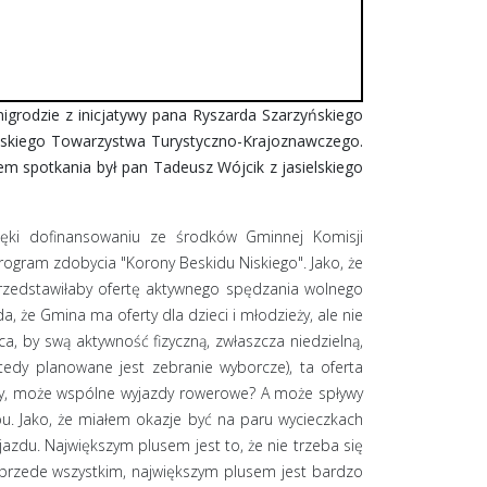
rodzie z inicjatywy pana Ryszarda Szarzyńskiego
olskiego Towarzystwa Turystyczno-Krajoznawczego.
em spotkania był pan Tadeusz Wójcik z jasielskiego
ięki dofinansowaniu ze środków Gminnej Komisji
rogram zdobycia "Korony Beskidu Niskiego". Jako, że
 przedstawiłaby ofertę aktywnego spędzania wolnego
a, że Gmina ma oferty dla dzieci i młodzieży, ale nie
ca, by swą aktywność fizyczną, zwłaszcza niedzielną,
wtedy planowane jest zebranie wyborcze), ta oferta
licy, może wspólne wyjazdy rowerowe? A może spływy
bu. Jako, że miałem okazje być na paru wycieczkach
azdu. Największym plusem jest to, że nie trzeba się
przede wszystkim, największym plusem jest bardzo