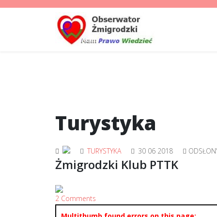
Turystyka
TURYSTYKA
30 06 2018
ODSŁONY
Żmigrodzki Klub PTTK
2 Comments
Multithumb found errors on this page: