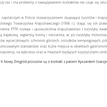
wszy raz i ma problemy z nawiązywaniem kontaktów nie czuje się obco
t najstarszym w Polsce stowarzyszeniem skupiające turystów i kra
Polskiego Towarzystwa Krajoznawczego (1906 r.), stając się ich pra
nienia PTTK rozwija i upowszechnia krajoznawstwo i turystykę kwal
rską, kajakową, żeglarską, konną i narciarska, aż po turystykę motor
mów wycieczkowych, schronisk górskich, ośrodków kempingowych, pól
óżnicowanym standardzie oraz liczne miejsca w obiektach gastronom
e pojezierzy, na wybrzeżu oraz w miastach będących turystycznymi cent
K Nowy Żmigród proszone są o kontakt z panem Ryszardem Szarzy