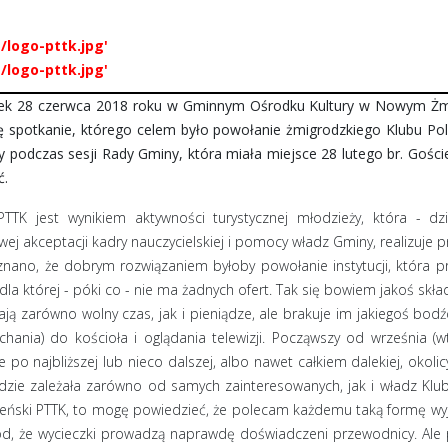
/logo-pttk.jpg'
/logo-pttk.jpg'
ek 28 czerwca 2018 roku w Gminnym Ośrodku Kultury w Nowym Żmig
ę spotkanie, którego celem było powołanie żmigrodzkiego Klubu P
ny podczas sesji Rady Gminy, która miała miejsce 28 lutego br. Gości
ć.
K jest wynikiem aktywności turystycznej młodzieży, która - dz
ej akceptacji kadry nauczycielskiej i pomocy władz Gminy, realizuje p
uznano, że dobrym rozwiązaniem byłoby powołanie instytucji, która
dla której - póki co - nie ma żadnych ofert. Tak się bowiem jakoś skład
ają zarówno wolny czas, jak i pieniądze, ale brakuje im jakiegoś bodź
chania) do kościoła i oglądania telewizji. Począwszy od września (
e po najbliższej lub nieco dalszej, albo nawet całkiem dalekiej, oko
 będzie zależała zarówno od samych zainteresowanych, jak i władz Klu
nieński PTTK, to mogę powiedzieć, że polecam każdemu taką formę wyj
ód, że wycieczki prowadzą naprawdę doświadczeni przewodnicy. Ale 