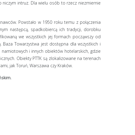
 niczym intruz. Dla wielu osób to rzecz niezmiernie
joznawców. Powstało w 1950 roku temu z połączenia
wnym następcą, spadkobiercą ich tradycji, dorobku
ifikowaną we wszystkich jej formach począwszy od
ową. Baza Towarzystwa jest dostępna dla wszystkich i
 namiotowych i innych obiektów hotelarskich, gdzie
icznych. Obiekty PTTK są zlokalizowane na terenach
rami, jak Toruń, Warszawa czy Kraków.
ńskim.