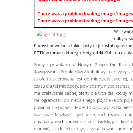
There was a problem loading image 'images
There was a problem loading image 'images
W czwart
odbyło si
Pomysł powołania takiej instytucji został ogłoszo
PTTK w ramach którego żmigrodzki Klub ma działa
Pomysł powołania w Nowym Żmigrodzie Klubu PTT
Rowiązywania Problemów Alkoholowych - przy życzliw
ta oferta skierowana jest do młodzieży szkolnej, 
czasu dla tej młodzieży, powiedzmy, nieco starszej, 
ma praktycznie żadnej oferty dla tych dla, którzy m
nie ograniczać do niedzielnego pójścia (albo poje
powinna się pojawić. Może to będą wycieczki piesz
kajakowe? Możliwości jest wiele, a ich realizacja
organizowanych zarówno przez jasielski, jak i kroś
martwić, jak dojechać i gdzie zaparkować samoch