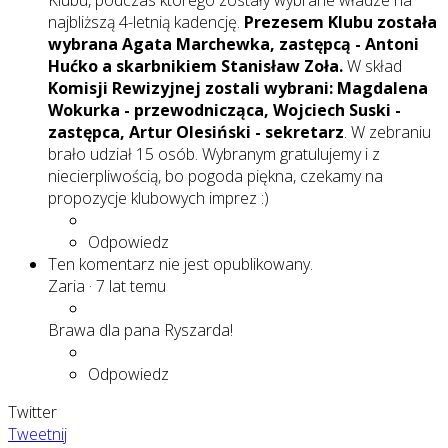
Klubu, podczas którego zostały wybrane władze na
najbliższą 4-letnią kadencję.
Prezesem Klubu została
wybrana Agata Marchewka, zastępcą - Antoni
Hućko a skarbnikiem Stanisław Zoła.
W skład
Komisji Rewizyjnej zostali wybrani: Magdalena
Wokurka - przewodnicząca, Wojciech Suski -
zastępca, Artur Olesiński - sekretarz
. W zebraniu
brało udział 15 osób. Wybranym gratulujemy i z
niecierpliwością, bo pogoda piękna, czekamy na
propozycje klubowych imprez :)
Odpowiedz
Ten komentarz nie jest opublikowany.
Zaria
·
7 lat temu
Brawa dla pana Ryszarda!
Odpowiedz
Twitter
Tweetnij