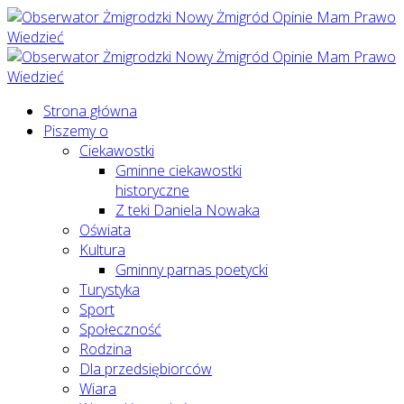
Strona główna
Piszemy o
Ciekawostki
Gminne ciekawostki
historyczne
Z teki Daniela Nowaka
Oświata
Kultura
Gminny parnas poetycki
Turystyka
Sport
Społeczność
Rodzina
Dla przedsiębiorców
Wiara