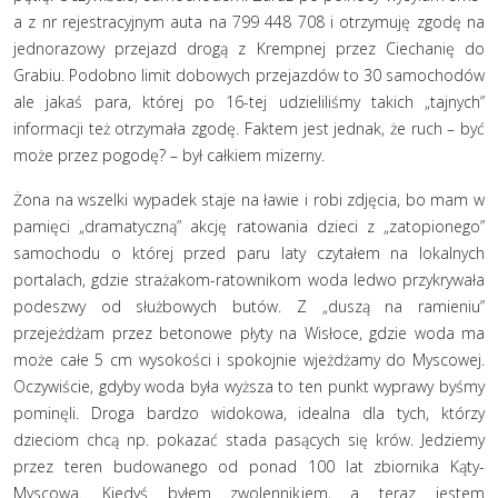
a z nr rejestracyjnym auta na 799 448 708 i otrzymuję zgodę na
jednorazowy przejazd drogą z Krempnej przez Ciechanię do
Grabiu. Podobno limit dobowych przejazdów to 30 samochodów
ale jakaś para, której po 16-tej udzieliliśmy takich „tajnych”
informacji też otrzymała zgodę. Faktem jest jednak, że ruch – być
może przez pogodę? – był całkiem mizerny.
Żona na wszelki wypadek staje na ławie i robi zdjęcia, bo mam w
pamięci „dramatyczną” akcję ratowania dzieci z „zatopionego”
samochodu o której przed paru laty czytałem na lokalnych
portalach, gdzie strażakom-ratownikom woda ledwo przykrywała
podeszwy od służbowych butów. Z „duszą na ramieniu”
przejeżdżam przez betonowe płyty na Wisłoce, gdzie woda ma
może całe 5 cm wysokości i spokojnie wjeżdżamy do Myscowej.
Oczywiście, gdyby woda była wyższa to ten punkt wyprawy byśmy
pominęli. Droga bardzo widokowa, idealna dla tych, którzy
dzieciom chcą np. pokazać stada pasących się krów. Jedziemy
przez teren budowanego od ponad 100 lat zbiornika Kąty-
Myscowa. Kiedyś byłem zwolennikiem, a teraz jestem