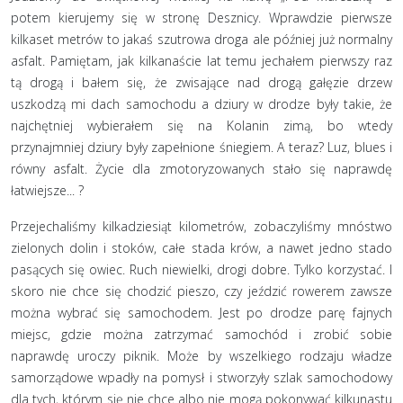
potem kierujemy się w stronę Desznicy. Wprawdzie pierwsze
kilkaset metrów to jakaś szutrowa droga ale później już normalny
asfalt. Pamiętam, jak kilkanaście lat temu jechałem pierwszy raz
tą drogą i bałem się, że zwisające nad drogą gałęzie drzew
uszkodzą mi dach samochodu a dziury w drodze były takie, że
najchętniej wybierałem się na Kolanin zimą, bo wtedy
przynajmniej dziury były zapełnione śniegiem. A teraz? Luz, blues i
równy asfalt. Życie dla zmotoryzowanych stało się naprawdę
łatwiejsze... ?
Przejechaliśmy kilkadziesiąt kilometrów, zobaczyliśmy mnóstwo
zielonych dolin i stoków, całe stada krów, a nawet jedno stado
pasących się owiec. Ruch niewielki, drogi dobre. Tylko korzystać. I
skoro nie chce się chodzić pieszo, czy jeździć rowerem zawsze
można wybrać się samochodem. Jest po drodze parę fajnych
miejsc, gdzie można zatrzymać samochód i zrobić sobie
naprawdę uroczy piknik. Może by wszelkiego rodzaju władze
samorządowe wpadły na pomysł i stworzyły szlak samochodowy
dla tych, którym się nie chce albo nie mogą pokonywać kilkunastu