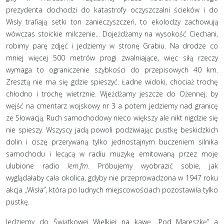
prezydenta dochodzi do katastrofy oczyszczalni ścieków i do
Wisły trafiają setki ton zanieczyszczeń, to ekolodzy zachowują
wówczas stoickie milczenie... Dojeżdżamy na wysokość Ciechani,
robimy parę zdjęć i jedziemy w stronę Grabiu. Na drodze co
mniej więcej 500 metrów progi zwalniające, więc siłą rzeczy
wymaga to ograniczenie szybkości do przepisowych 40 km.
Zresztą nie ma się gdzie spieszyć. Ładne widoki, chociaż trochę
chłodno i trochę wietrznie. Wjeżdżamy jeszcze do Ożennej, by
wejść na cmentarz wojskowy nr 3 a potem jedziemy nad granicę
ze Słowacją. Ruch samochodowy nieco większy ale nikt nigdzie się
nie spieszy. Wszyscy jadą powoli podziwiając pustkę beskidzkich
dolin i ciszę przerywaną tylko jednostajnym buczeniem silnika
samochodu i lecącą w radiu muzykę emitowaną przez moje
ulubione radio
lem.fm
. Próbujemy wyobrazić sobie, jak
wyglądałaby cała okolica, gdyby nie przeprowadzona w 1947 roku
akcja „Wisła”, która po ludnych miejscowościach pozostawiła tylko
pustkę.
Jedziemy do Świątkowej Wielkiej na kawę „Pod Mareszkę” a