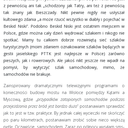
z pewnością ani tak „schodzony jak Tatry, ani też z pewnością
tak znany jak Bieszczady. Nikt pewnie nigdy nie usłyszał
kultowego zdania „a może rzucić wszystko w diabły i pojechać w
Beskid Niski”. Podobno Beskid Niski jest ostatnim miejscem w
Polsce, gdzie można cały dzień wędrować szlakiem i nikogo nie
spotkać. Mamy tu całkiem dobrze rozwiniętą sieć szlaków
turystycznych (moim zdaniem oznakowanie szlaków będących w
gestii jasielskiego PTTK jest najlepsze w Polsce) zarówno
pieszych, jak i rowerowych. Ale jakoś nikt jeszcze nie wpadł na
pomysł, by wytyczyć szlak samochodowy, mimo, że
samochodów nie brakuje.
Zainspirowany dramatycznymi telewizyjnymi programami o
konieczności budowy mostu na Wisłoce pomiędzy Kątami a
Myscową, gdzie „
przypadków zatopionych samochodów podczas
przejeżdżania przez bród jest bardzo dużo
” postanawiam sprawdzić
jak to jest w tzw. praktyce. By jednak całej wycieczki nie skończyć
po paru kilometrach, postanawiam zrobić sobie nieco większą
pętlę. Oczywiście, samochodem. Zaraz po północy wysyłam sms-