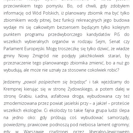
przeciwnikiem tego pomysłu. Bo, od chwili, gdy zdobyłem
informację od Wód Polskich, iż planowany zbiornik ma być tylko
zbiornikiem wody pitnej, bez funkcji rekreacyjnych jego budowa
wydaje mi się całkowitym bezsensem będącym tylko kolejnym
punktem programu przedwyborczego kandydatów PiS do
wszelkich wybieralnych organów w rodzaju Sejm, Senat czy
Parlament Europejski. Mogę troszeczkę się tylko dziwić, że władze
gminy Nowy Żmigród nie podjęły jakichkolwiek starań, by
przeznaczenie tego planowanego zbiornika zmienić, bo a nuż go
wybudują, ale może nie uznały za stosowne cokolwiek robić?
Jedziemy „
powoli pośpiechem się brzydząc
” i tak wjeżdżamy do
Krempnej kierując się w stronę Żydowskiego, a potem dalej w
stronę Grabiu. Ładna, asfaltowa droga, wybudowana czy też
zmodernizowana przez powiat jasielski przy – a jakże! – proteście
wszelkich ekologów. Ci ekolodzy to takie fajna grupa ludzi ślepa
na jedno oko: gdy próbują coś wybudować samorządy,
powiedzmy, prawicowe podnoszą pod niebiosa lament ogromny;
gdy w Warszawie rządzonej przez liberalno-lewicowego