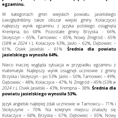
egzaminu.
W kategoriach gmin wiejskich powiatu jasielskiego
(uwzględniliśmy także obszar wiejski gminy Kołaczyce)
najlepszy wynik egzaminu z języka polskiego osiągnęła
Krempna, bo 68%. Pozostałe gminy: Brzyska - 66%,
Skołyszyn – 65%, Tarnowiec – 65%, Nowy Żmigród - 65%
(
58% w 2024 r.
), Kołaczyce 63%, Jasło – 62%, Dębowiec –
61%, Osiek Jasielski – 61%.
Średnia dla powiatu
jasielskiego wynosiła 64%.
Nieco inaczej wygląda sytuacja w przypadku egzaminu z
matematyki. Najlepszy wynik osiągnęli uczniowie z gminy
Brzyska i Skołyszyn – po 53%. Jasło – 50%, Tarnowiec – 49%,
Dębowiec – 48%, Kołaczyce – 47%, N. Żmigród – 45% (
53% w
2024 r.
), Osiek Jasielski – 43%, Krempna – 38%.
Średnia dla
powiatu jasielskiego wynosiła 53%.
Język angielski najlepiej zdali uczniowie w Tarnowcu – 71% i
Skołyszynie – 70%. Na kolejnym miejscu znalazły się
Kołaczyce – 68%, Brzyska – 67%, Dębowiec – 65%, Nowy