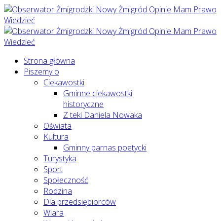
Strona główna
Piszemy o
Ciekawostki
Gminne ciekawostki
historyczne
Z teki Daniela Nowaka
Oświata
Kultura
Gminny parnas poetycki
Turystyka
Sport
Społeczność
Rodzina
Dla przedsiębiorców
Wiara