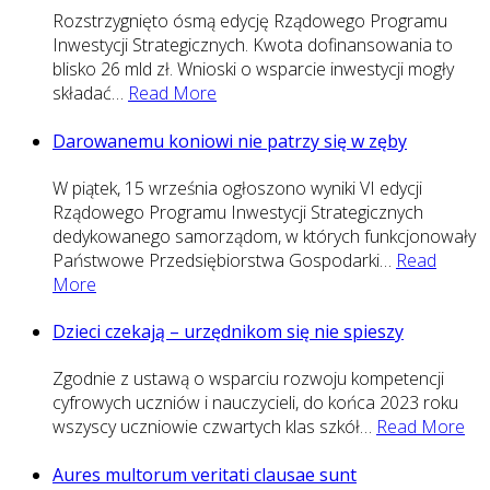
Rozstrzygnięto ósmą edycję Rządowego Programu
Inwestycji Strategicznych. Kwota dofinansowania to
blisko 26 mld zł. Wnioski o wsparcie inwestycji mogły
składać
…
Read More
Darowanemu koniowi nie patrzy się w zęby
W piątek, 15 września ogłoszono wyniki VI edycji
Rządowego Programu Inwestycji Strategicznych
dedykowanego samorządom, w których funkcjonowały
Państwowe Przedsiębiorstwa Gospodarki
…
Read
More
Dzieci czekają – urzędnikom się nie spieszy
Zgodnie z ustawą o wsparciu rozwoju kompetencji
cyfrowych uczniów i nauczycieli, do końca 2023 roku
wszyscy uczniowie czwartych klas szkół
…
Read More
Aures multorum veritati clausae sunt