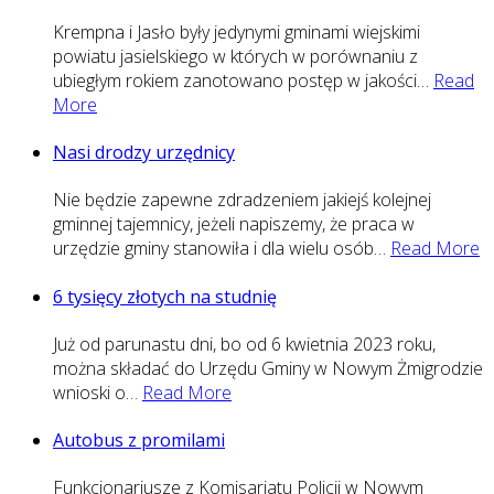
Krempna i Jasło były jedynymi gminami wiejskimi
powiatu jasielskiego w których w porównaniu z
ubiegłym rokiem zanotowano postęp w jakości
…
Read
More
Nasi drodzy urzędnicy
Nie będzie zapewne zdradzeniem jakiejś kolejnej
gminnej tajemnicy, jeżeli napiszemy, że praca w
urzędzie gminy stanowiła i dla wielu osób
…
Read More
6 tysięcy złotych na studnię
Już od parunastu dni, bo od 6 kwietnia 2023 roku,
można składać do Urzędu Gminy w Nowym Żmigrodzie
wnioski o
…
Read More
Autobus z promilami
Funkcjonariusze z Komisariatu Policji w Nowym