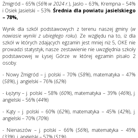
Żmigród – 65% (
56% w 2024 r.
), Jasło – 63%, Krempna – 54%
i Osiek Jasielski – 53%.
Średnia dla powiatu jasielskiego
– 78%,
Wynik dla szkół podstawowych z terenu naszej gminy (
w
nawiasie wyniki z ubiegłego roku
). Ze względu na to, iż dla
szkół w których zdających egzamin jest mniej niż 5, OKE nie
prowadzi statystyk, nasze zestawienie nie uwzględnia szkoły
podstawowej w Łysej Górze w której egzamin pisało 2
osoby.
- Nowy Żmigród – j. polski – 70% (
58%
), matematyka – 47%
(
58%
), j. angielski – 76% (
62%
)
- Łężyny – j. polski – 58% (
60%
), matematyka – 39% (
46%
), j.
angielski – 56% (
44%
)
- Kąty – j. polski – 60% (
62%
), matematyka – 45% (
42%
), j.
angielski – 70% (
70%
)
- Nienaszów – j. polski – 66% (
56%
), matematyka – 49%
(
33%
), j. angielski – 57% (
51%
)