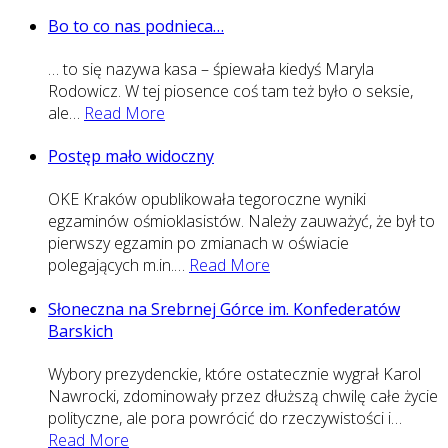
Bo to co nas podnieca…
… to się nazywa kasa – śpiewała kiedyś Maryla
Rodowicz. W tej piosence coś tam też było o seksie,
ale
…
Read More
Postęp mało widoczny
OKE Kraków opublikowała tegoroczne wyniki
egzaminów ośmioklasistów. Należy zauważyć, że był to
pierwszy egzamin po zmianach w oświacie
polegających m.in.
…
Read More
Słoneczna na Srebrnej Górce im. Konfederatów
Barskich
Wybory prezydenckie, które ostatecznie wygrał Karol
Nawrocki, zdominowały przez dłuższą chwilę całe życie
polityczne, ale pora powrócić do rzeczywistości i
…
Read More