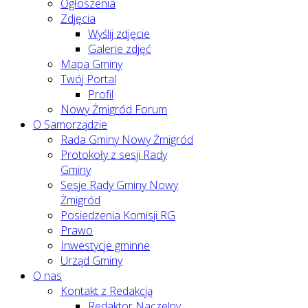
Ogłoszenia
Zdjęcia
Wyślij zdjęcie
Galerie zdjęć
Mapa Gminy
Twój Portal
Profil
Nowy Żmigród Forum
O Samorządzie
Rada Gminy Nowy Żmigród
Protokoły z sesji Rady
Gminy
Sesje Rady Gminy Nowy
Żmigród
Posiedzenia Komisji RG
Prawo
Inwestycje gminne
Urząd Gminy
O nas
Kontakt z Redakcją
Redaktor Naczelny