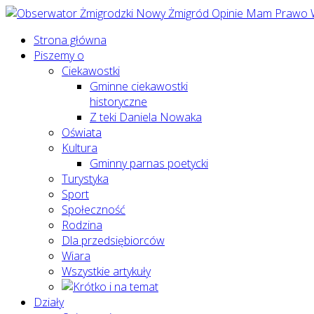
Strona główna
Piszemy o
Ciekawostki
Gminne ciekawostki
historyczne
Z teki Daniela Nowaka
Oświata
Kultura
Gminny parnas poetycki
Turystyka
Sport
Społeczność
Rodzina
Dla przedsiębiorców
Wiara
Wszystkie artykuły
Działy