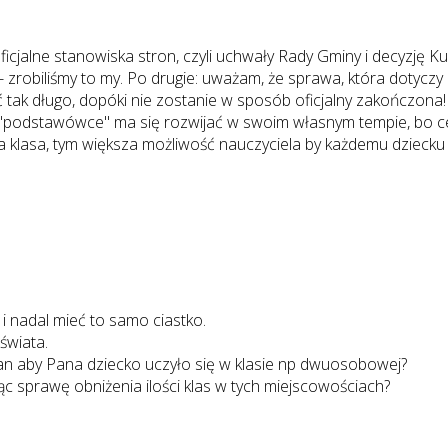
jalne stanowiska stron, czyli uchwały Rady Gminy i decyzję Ku
- zrobiliśmy to my. Po drugie: uważam, że sprawa, która dotyczy 
ć tak długo, dopóki nie zostanie w sposób oficjalny zakończona!
podstawówce" ma się rozwijać w swoim własnym tempie, bo cel
na klasa, tym większa możliwość nauczyciela by każdemu dziecku p
 i nadal mieć to samo ciastko.
świata.
Pan aby Pana dziecko uczyło się w klasie np dwuosobowej?
c sprawę obniżenia ilości klas w tych miejscowościach?