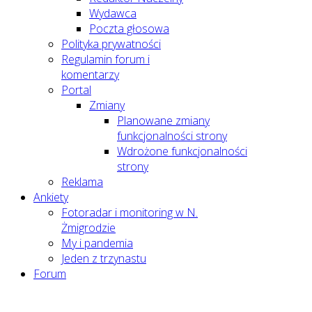
Wydawca
Poczta głosowa
Polityka prywatności
Regulamin forum i
komentarzy
Portal
Zmiany
Planowane zmiany
funkcjonalności strony
Wdrożone funkcjonalności
strony
Reklama
Ankiety
Fotoradar i monitoring w N.
Żmigrodzie
My i pandemia
Jeden z trzynastu
Forum