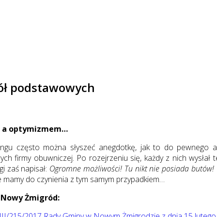
kół podstawowych
 a optymizmem…
ingu często można słyszeć anegdotkę, jak to do pewnego a
ych firmy obuwniczej. Po rozejrzeniu się, każdy z nich wysłał 
i zaś napisał:
Ogromne możliwości! Tu nikt nie posiada butów!
e mamy do czynienia z tym samym przypadkiem…
 Nowy Żmigród:
II/215/2017 Rady Gminy w Nowym Żmigrodzie z dnia 15 lutego 2