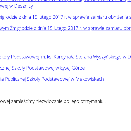
owej w Desznicy
odzie z dnia 15 lutego 2017 r. w sprawie zamiaru obniżenia 
m Żmigrodzie z dnia 15 lutego 2017 r. w sprawie zamiaru obn
Szkoły Podstawowej im. ks. Kardynała Stefana Wyszyńskiego w D
icznej Szkoły Podstawowej w Łysej Górze
nia Publicznej Szkoły Podstawowej w Makowiskach
owej zamieścimy niezwłocznie po jego otrzymaniu...