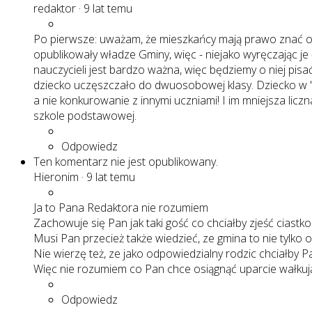
redaktor
·
9 lat temu
Po pierwsze: uważam, że mieszkańcy mają prawo znać ofic
opublikowały władze Gminy, więc - niejako wyręczając je 
nauczycieli jest bardzo ważna, więc będziemy o niej pisa
dziecko uczęszczało do dwuosobowej klasy. Dziecko w "
a nie konkurowanie z innymi uczniami! I im mniejsza licz
szkole podstawowej.
Odpowiedz
Ten komentarz nie jest opublikowany.
Hieronim
·
9 lat temu
Ja to Pana Redaktora nie rozumiem
Zachowuje się Pan jak taki gość co chciałby zjeść ciastko
Musi Pan przecież także wiedzieć, ze gmina to nie tylko o
Nie wierzę też, ze jako odpowiedzialny rodzic chciałby 
Więc nie rozumiem co Pan chce osiągnąć uparcie wałkują
Odpowiedz