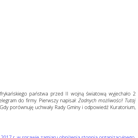
frykańskiego państwa przed II wojną światową wyjechało 2
telegram do firmy. Pierwszy napisał:
Żadnych możliwości! Tutaj
Gdy porównuję uchwały Rady Gminy i odpowiedź Kuratorium,
017 r. w sprawie zamiaru obniżenia stopnia organizacyjnego