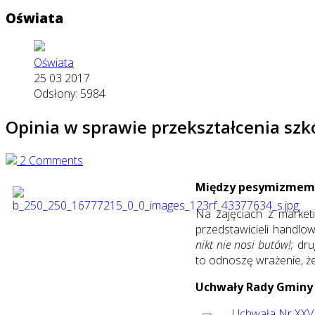
Oświata
Oświata
25 03 2017
Odsłony: 5984
Opinia w sprawie przekształcenia sz
2 Comments
Między pesymizmem
Na zajęciach z market
przedstawicieli handlow
nikt nie nosi butów!;
drug
to odnoszę wrażenie, ż
Uchwały Rady Gminy
Uchwała Nr XXVI