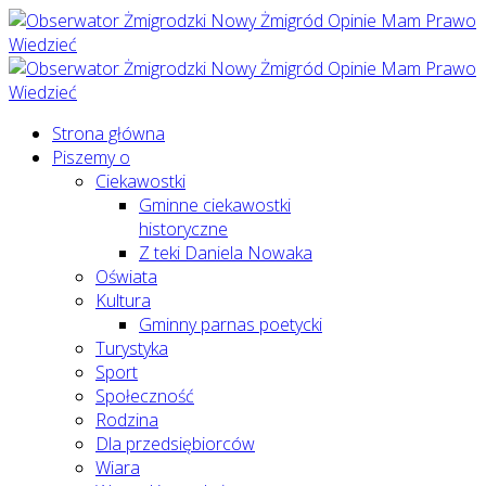
Strona główna
Piszemy o
Ciekawostki
Gminne ciekawostki
historyczne
Z teki Daniela Nowaka
Oświata
Kultura
Gminny parnas poetycki
Turystyka
Sport
Społeczność
Rodzina
Dla przedsiębiorców
Wiara