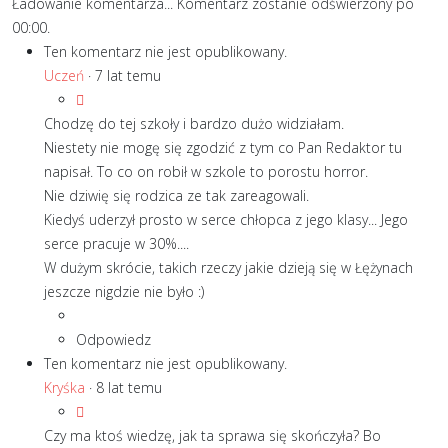
Ładowanie komentarza...
Komentarz zostanie odświerzony po
00:00
.
Ten komentarz nie jest opublikowany.
Uczeń
·
7 lat temu
Chodzę do tej szkoły i bardzo dużo widziałam.
Niestety nie mogę się zgodzić z tym co Pan Redaktor tu
napisał. To co on robił w szkole to porostu horror.
Nie dziwię się rodzica ze tak zareagowali.
Kiedyś uderzył prosto w serce chłopca z jego klasy... Jego
serce pracuje w 30%....
W dużym skrócie, takich rzeczy jakie dzieją się w Łężynach
jeszcze nigdzie nie było :)
Odpowiedz
Ten komentarz nie jest opublikowany.
Kryśka
·
8 lat temu
Czy ma ktoś wiedzę, jak ta sprawa się skończyła? Bo