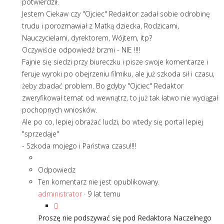
potwierdził.
Jestem Ciekaw czy "Ojciec" Redaktor zadał sobie odrobinę
trudu i porozmawiał z Matką dziecka, Rodzicami,
Nauczycielami, dyrektorem, Wójtem, itp?
Oczywiście odpowiedź brzmi - NIE !!!!
Fajnie się siedzi przy biureczku i pisze swoje komentarze i
feruje wyroki po obejrzeniu filmiku, ale już szkoda sił i czasu,
żeby zbadać problem. Bo gdyby "Ojciec" Redaktor
zweryfikował temat od wewnątrz, to już tak łatwo nie wyciągał
pochopnych wniosków.
Ale po co, lepiej obrażać ludzi, bo wtedy się portal lepiej
"sprzedaje"
- Szkoda mojego i Państwa czasu!!!!
Odpowiedz
Ten komentarz nie jest opublikowany.
administrator
·
9 lat temu
Proszę nie podszywać się pod Redaktora Naczelnego