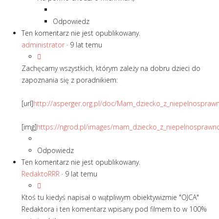
Odpowiedz
Ten komentarz nie jest opublikowany.
administrator
·
9 lat temu
Zachęcamy wszystkich, którym zależy na dobru dzieci do
zapoznania się z poradnikiem:
[url]
http://asperger.org.pl/doc/Mam_dziecko_z_niepelnosprawno
[img]
https://ngrod.pl/images/mam_dziecko_z_niepelnosprawno
Odpowiedz
Ten komentarz nie jest opublikowany.
RedaktoRRR
·
9 lat temu
Ktoś tu kiedyś napisał o wątpliwym obiektywizmie "OJCA"
Redaktora i ten komentarz wpisany pod filmem to w 100%