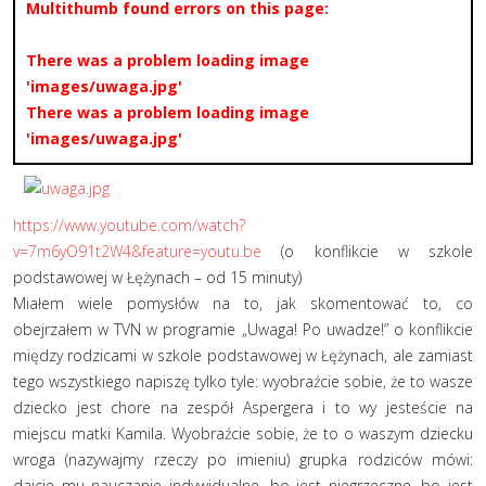
Multithumb found errors on this page:
There was a problem loading image
'images/uwaga.jpg'
There was a problem loading image
'images/uwaga.jpg'
https://www.youtube.com/watch?
v=7m6yO91t2W4&feature=youtu.be
(o konflikcie w szkole
podstawowej w Łężynach – od 15 minuty)
Miałem wiele pomysłów na to, jak skomentować to, co
obejrzałem w TVN w programie „Uwaga! Po uwadze!” o konflikcie
między rodzicami w szkole podstawowej w Łężynach, ale zamiast
tego wszystkiego napiszę tylko tyle: wyobraźcie sobie, że to wasze
dziecko jest chore na zespół Aspergera i to wy jesteście na
miejscu matki Kamila. Wyobraźcie sobie, że to o waszym dziecku
wroga (nazywajmy rzeczy po imieniu) grupka rodziców mówi:
dajcie mu nauczanie indywidualne, bo jest niegrzeczne, bo jest