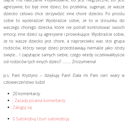
agresywne, bo bije inne dzieci, bo przeklina, sugeruje, że wasze
dziecko celowo chce skrzywdzić inne chore dziecko. Po prostu
sobie to wyobraźcie! Wyobraźcie sobie, że to w stosunku do
waszego chorego dziecka, które nie potrafi kontrolować swoich
emocji, inne dzieci są agresywne i prowokujące. Wyobraźcie sobie,
że to wasze dziecko jest chore, a naprzeciwko was stoi grupa
rodziców, którzy swoje dzieci przedstawiają niemalże jako istoty
święte… I zapytajcie samych siebie, czego wtedy oczekiwalibyście
od rodziców tych innych dzieci? ……… Zrozumienia!
p.s. Pani Krystyno – dziękuję Pani! Dała mi Pani cień wiary w
człowieczeństwo ludzi!
20 komentarzy
Zasady pisania komentarzy
Zaloguj się
Subskrybuj
Usuń subskrybcję