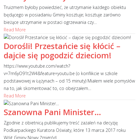
Truizmem byłoby powiedzieć, że utrzymanie każdego obiektu
będącego w posiadaniu Gminy kosztuje; kosztuje zarówno
bieżące utrzymanie w postaci ogrzewania czy
…
Read More
Dorośli! Przestańcie się kłócić –
dajcie się pogodzić dzieciom!
https://www.youtube.com/watch?
v=7m6yO91t2W4&feature=youtu.be (o konflikcie w szkole
podstawowej w Łężynach – od 15 minuty) Miałem wiele pomysłów
na to, jak skomentować to, co obejrzałem
…
Read More
Szanowna Pani Minister…
Zgodnie z obietnicą publikujemy treść zażaleń na decyzję
Podkarpackiego Kuratora Oświaty, które 13 marca 2017 roku
Wójt Gminy Nowy Żmigród
…