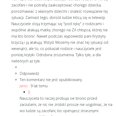
zacofani i nie potrafią zaakceptować chorego dziecka,
porozmawiać z własnymi dziećmi i znaleźć rozwiązanie tej
sytuacji. Zamiast tego, dorośli ludzie kłócą się w telewizji.
Nauczyciele stoją trzymając się "pod rękę" z rodzicami i
wspólnie atakują matkę chorego na ZA chłopca, której nie
ma kto bronić. Nawet podczas wypowiedzi pani Krystyny
krzyczą i ją atakują. Wstyd. Możemy nie znać tej sytuacji od
wewnątrz, ale to, co pokazali rodzice i nauczyciele jest
poniżej krytyki. Odrobina zrozumienia. Tylko tyle, a dla
niektórych aż tyle.
Odpowiedz
Ten komentarz nie jest opublikowany.
Janio
·
9 lat temu
Nauczyciela to raczej probuja sie bronic przed
zarzutami, że nic nie zrobili.I prosze nie uogolniac, że na
wsi ludzie są zacofani, bo operujesz strasznymi