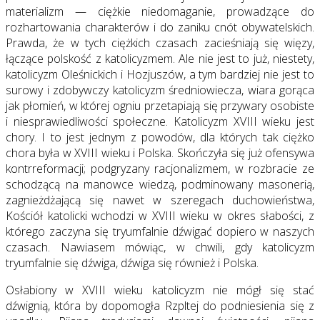
materializm — ciężkie niedomaganie, prowadzące do
rozhartowania charakterów i do zaniku cnót obywatelskich.
Prawda, że w tych ciężkich czasach zacieśniają się więzy,
łączące polskość z katolicyzmem. Ale nie jest to już, niestety,
katolicyzm Oleśnickich i Hozjuszów, a tym bardziej nie jest to
surowy i zdobywczy katolicyzm średniowiecza, wiara gorąca
jak płomień, w której ogniu przetapiają się przywary osobiste
i niesprawiedliwości społeczne. Katolicyzm XVIII wieku jest
chory. I to jest jednym z powodów, dla których tak ciężko
chora była w XVIII wieku i Polska. Skończyła się już ofensywa
kontrreformacji; podgryzany racjonalizmem, w rozbracie ze
schodzącą na manowce wiedzą, podminowany masonerią,
zagnieżdżającą się nawet w szeregach duchowieństwa,
Kościół katolicki wchodzi w XVIII wieku w okres słabości, z
którego zaczyna się tryumfalnie dźwigać dopiero w naszych
czasach. Nawiasem mówiąc, w chwili, gdy katolicyzm
tryumfalnie się dźwiga, dźwiga się również i Polska.
Osłabiony w XVIII wieku katolicyzm nie mógł się stać
dźwignią, która by dopomogła Rzpltej do podniesienia się z