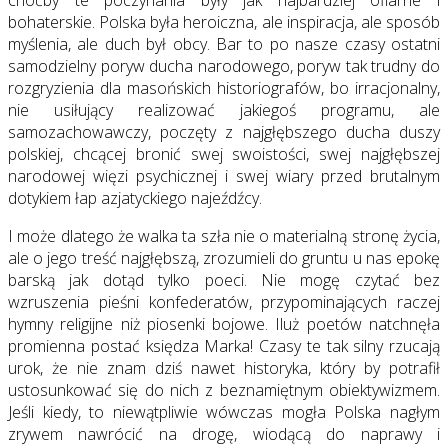
choćby te poczynania były jak najbardziej ofiarne i
bohaterskie. Polska była heroiczna, ale inspiracja, ale sposób
myślenia, ale duch był obcy. Bar to po nasze czasy ostatni
samodzielny poryw ducha narodowego, poryw tak trudny do
rozgryzienia dla masońskich historiografów, bo irracjonalny,
nie usiłujący realizować jakiegoś programu, ale
samozachowawczy, poczęty z najgłębszego ducha duszy
polskiej, chcącej bronić swej swoistości, swej najgłębszej
narodowej więzi psychicznej i swej wiary przed brutalnym
dotykiem łap azjatyckiego najeźdźcy.
I może dlatego że walka ta szła nie o materialną stronę życia,
ale o jego treść najgłębszą, zrozumieli do gruntu u nas epokę
barską jak dotąd tylko poeci. Nie mogę czytać bez
wzruszenia pieśni konfederatów, przypominających raczej
hymny religijne niż piosenki bojowe. Iluż poetów natchnęła
promienna postać księdza Marka! Czasy te tak silny rzucają
urok, że nie znam dziś nawet historyka, który by potrafił
ustosunkować się do nich z beznamiętnym obiektywizmem.
Jeśli kiedy, to niewątpliwie wówczas mogła Polska nagłym
zrywem nawrócić na drogę, wiodącą do naprawy i