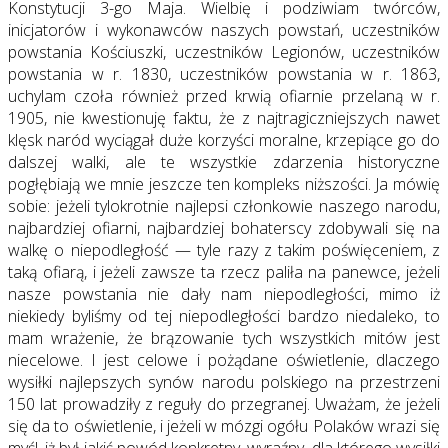
Konstytucji 3-go Maja. Wielbię i podziwiam twórców,
inicjatorów i wykonawców naszych powstań, uczestników
powstania Kościuszki, uczestników Legionów, uczestników
powstania w r. 1830, uczestników powstania w r. 1863,
uchylam czoła również przed krwią ofiarnie przelaną w r.
1905, nie kwestionuję faktu, że z najtragiczniejszych nawet
klęsk naród wyciągał duże korzyści moralne, krzepiące go do
dalszej walki, ale te wszystkie zdarzenia historyczne
pogłębiają we mnie jeszcze ten kompleks niższości. Ja mówię
sobie: jeżeli tylokrotnie najlepsi członkowie naszego narodu,
najbardziej ofiarni, najbardziej bohaterscy zdobywali się na
walkę o niepodległość — tyle razy z takim poświęceniem, z
taką ofiarą, i jeżeli zawsze ta rzecz paliła na panewce, jeżeli
nasze powstania nie dały nam niepodległości, mimo iż
niekiedy byliśmy od tej niepodległości bardzo niedaleko, to
mam wrażenie, że brązowanie tych wszystkich mitów jest
niecelowe. I jest celowe i pożądane oświetlenie, dlaczego
wysiłki najlepszych synów narodu polskiego na przestrzeni
150 lat prowadziły z reguły do przegranej. Uważam, że jeżeli
się da to oświetlenie, i jeżeli w mózgi ogółu Polaków wrazi się