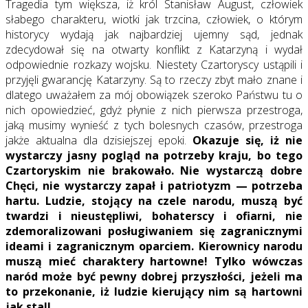
Tragedia tym większa, iż król Stanisław August, człowiek
słabego charakteru, wiotki jak trzcina, człowiek, o którym
historycy wydają jak najbardziej ujemny sąd, jednak
zdecydował się na otwarty konflikt z Katarzyną i wydał
odpowiednie rozkazy wojsku. Niestety Czartoryscy ustąpili i
przyjęli gwarancję Katarzyny. Są to rzeczy zbyt mało znane i
dlatego uważałem za mój obowiązek szeroko Państwu tu o
nich opowiedzieć, gdyż płynie z nich pierwsza przestroga,
jaką musimy wynieść z tych bolesnych czasów, przestroga
jakże aktualna dla dzisiejszej epoki.
Okazuje się, iż nie
wystarczy jasny pogląd na potrzeby kraju, bo tego
Czartoryskim nie brakowało. Nie wystarczą dobre
Chęci, nie wystarczy zapał i patriotyzm — potrzeba
hartu. Ludzie, stojący na czele narodu, muszą być
twardzi i nieustępliwi, bohaterscy i ofiarni, nie
zdemoralizowani posługiwaniem się zagranicznymi
ideami i zagranicznym oparciem. Kierownicy narodu
muszą mieć charaktery hartowne! Tylko wówczas
naród może być pewny dobrej przyszłości, jeżeli ma
to przekonanie, iż ludzie kierujący nim są hartowni
jak stal!