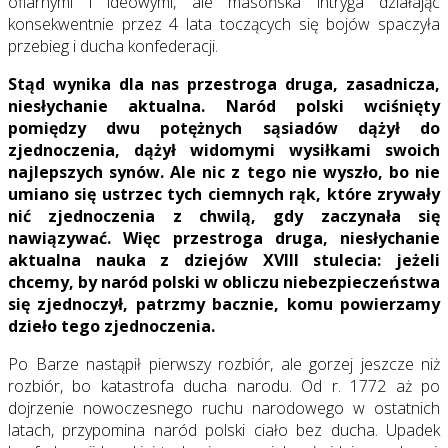
ofiarnymi i ideowymi, ale masońska intryga działając
konsekwentnie przez 4 lata toczących się bojów spaczyła
przebieg i ducha konfederacji.
Stąd wynika dla nas przestroga druga, zasadnicza,
niesłychanie aktualna. Naród polski wciśnięty
pomiędzy dwu potężnych sąsiadów dążył do
zjednoczenia, dążył widomymi wysiłkami swoich
najlepszych synów. Ale nic z tego nie wyszło, bo nie
umiano się ustrzec tych ciemnych rąk, które zrywały
nić zjednoczenia z chwilą, gdy zaczynała się
nawiązywać. Więc przestroga druga, niesłychanie
aktualna nauka z dziejów XVIII stulecia: jeżeli
chcemy, by naród polski w obliczu niebezpieczeństwa
się zjednoczył, patrzmy bacznie, komu powierzamy
dzieło tego zjednoczenia.
Po Barze nastąpił pierwszy rozbiór, ale gorzej jeszcze niż
rozbiór, bo katastrofa ducha narodu. Od r. 1772 aż po
dojrzenie nowoczesnego ruchu narodowego w ostatnich
latach, przypomina naród polski ciało bez ducha. Upadek