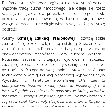
Po Barze staje się rzecz tragiczna: nie tylko starsi, dojrzali
mężowie tracą ducha narodowego, ale dzieje się rzecz
szczególnie groźna dla przyszłości narodu: jego młode
pokolenia zaczynają chować się w duchu obcym, a nawet
wrogim wszystkiemu, co długie wieki zwykły uważać za istotę
polskości.
Weźmy
Komisję Edukacji Narodowej
. Pozwolę sobie
zatrzymać się przez chwilę nad tą instytucją. Głoszono nam,
że dopiero od tej chwili, kiedy zaczęliśmy czerpać wzory od
encyklopedystów masońskich, kiedy duchem Woltera i
Rousseau zaczęliśmy przepajać wychowanie młodzieży,
zaczął się renesans Rzpltej. Niestety widzimy, iż renesans ten
był tragiczny. Dlatego pozwolę sobie zacytować sąd Adama
Mickiewicza o Komisji Edukacji Narodowej, wypowiedziany w
Wykładach o literaturze słowiańskiej: „
Ale cała ta
popiętrowana budowa oświaty (Komisja Edukacyjna) czyli
instrukcji publicznej, nie miała podstawy w żadnej prawdzie
moralnej, w żadnym, dogmacie ogólnym. Nasprowadzano z
zagranicy dzieł, które miały służyć za elementarne. Książki te,
pisane przez filozofów encyklopedystów, znajdowały się w