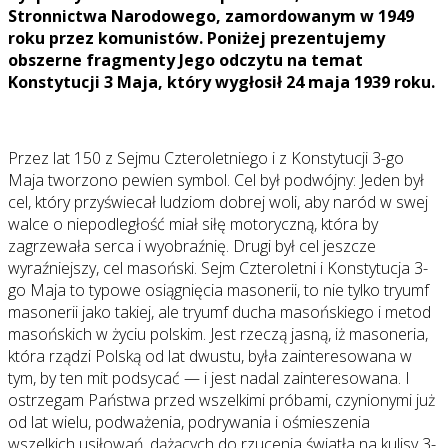
Stronnictwa Narodowego, zamordowanym w 1949
roku przez komunistów. Poniżej prezentujemy
obszerne fragmenty
Jego odczytu na temat
Konstytucji 3 Maja, który wygłosił 24 maja 1939 roku.
Przez lat 150 z Sejmu Czteroletniego i z Konstytucji 3-go
Maja tworzono pewien symbol. Cel był podwójny: Jeden był
cel, który przyświecał ludziom dobrej woli, aby naród w swej
walce o niepodległość miał siłę motoryczną, która by
zagrzewała serca i wyobraźnię. Drugi był cel jeszcze
wyraźniejszy, cel masoński. Sejm Czteroletni i Konstytucja 3-
go Maja to typowe osiągnięcia masonerii, to nie tylko tryumf
masonerii jako takiej, ale tryumf ducha masońskiego i metod
masońskich w życiu polskim. Jest rzeczą jasną, iż masoneria,
która rządzi Polską od lat dwustu, była zainteresowana w
tym, by ten mit podsycać — i jest nadal zainteresowana. I
ostrzegam Państwa przed wszelkimi próbami, czynionymi już
od lat wielu, podważenia, podrywania i ośmieszenia
wszelkich usiłowań, dążących do rzucenia światła na kulisy 3-