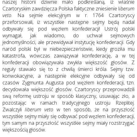
naszej historii dziwnie mało podkreślaną, iż właśnie
Czartoryskim zawdzięcza Polska faktyczne zniesienie l
iberum
veto
. Na sejmie elekcyjnym w r. 1764 Czartoryscy
przeforsowali, iż wszystkie następne sejmy będą nadal
odbywały się pod węzłem konfederacji! Ustrój polski
wymagał, jak wiadomo, do uchwał sejmowych
jednomyślności, ale przewidywał instytucję konfederacji. Gdy
naród polski był w niebezpieczeństwie, kiedy groziła mu
katastrofa, wówczas zawiązywał konfederację, a w tej
konfederacji obowiązywała zwykła większość głosów. Z
reguły stawało się to z chwilą śmierci króla. Sejmy tzw.
konwokacyjne, a następnie elekcyjne odbywały się od
czasów Zygmunta Augusta pod węzłem konfederacji, tzn.
decydowała większość głosów. Czartoryscy przeprowadzili
swą reformę ustroju w sposób klasyczny, usuwając zło, a
pozostając w ramach tradycyjnego ustroju Rzeplitej.
Zwalczyli
liberum veto
w ten sposób, że na przyszłość
wszystkie sejmy miały się odbywać pod węzłem konfederacji,
tym samym na przyszłość wszystkie sejmy miały rozstrzygać
większością głosów.