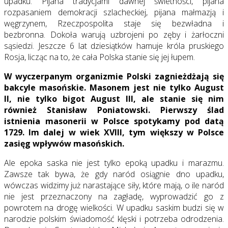
upadku. Pijana tradycjami dawnej świetności, pijana
rozpasaniem demokracji szlacheckiej, pijana małmazją i
węgrzynem, Rzeczpospolita staje się bezwładna i
bezbronna. Dokoła warują uzbrojeni po zęby i żarłoczni
sąsiedzi. Jeszcze 6 lat dziesiątków hamuje króla pruskiego
Rosja, licząc na to, że cała Polska stanie się jej łupem.
W wyczerpanym organizmie Polski zagnieżdżają się
bakcyle masońskie. Masonem jest nie tylko August
II, nie tylko bigot August III, ale stanie się nim
również Stanisław Poniatowski. Pierwszy ślad
istnienia masonerii w Polsce spotykamy pod datą
1729. Im dalej w wiek XVIII, tym większy w Polsce
zasięg wpływów masońskich.
Ale epoka saska nie jest tylko epoką upadku i marazmu.
Zawsze tak bywa, że gdy naród osiągnie dno upadku,
wówczas widzimy już narastające siły, które mają, o ile naród
nie jest przeznaczony na zagładę, wyprowadzić go z
powrotem na drogę wielkości. W upadku saskim budzi się w
narodzie polskim świadomość klęski i potrzeba odrodzenia.