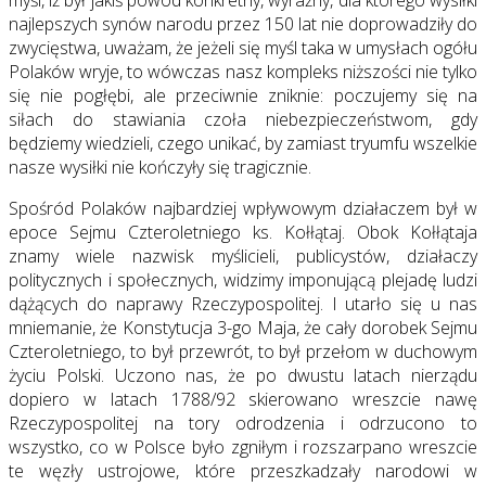
myśl, iż był jakiś powód konkretny, wyraźny, dla którego wysiłki
najlepszych synów narodu przez 150 lat nie doprowadziły do
zwycięstwa, uważam, że jeżeli się myśl taka w umysłach ogółu
Polaków wryje, to wówczas nasz kompleks niższości nie tylko
się nie pogłębi, ale przeciwnie zniknie: poczujemy się na
siłach do stawiania czoła niebezpieczeństwom, gdy
będziemy wiedzieli, czego unikać, by zamiast tryumfu wszelkie
nasze wysiłki nie kończyły się tragicznie.
Spośród Polaków najbardziej wpływowym działaczem był w
epoce Sejmu Czteroletniego ks. Kołłątaj. Obok Kołłątaja
znamy wiele nazwisk myślicieli, publicystów, działaczy
politycznych i społecznych, widzimy imponującą plejadę ludzi
dążących do naprawy Rzeczypospolitej. I utarło się u nas
mniemanie, że Konstytucja 3-go Maja, że cały dorobek Sejmu
Czteroletniego, to był przewrót, to był przełom w duchowym
życiu Polski. Uczono nas, że po dwustu latach nierządu
dopiero w latach 1788/92 skierowano wreszcie nawę
Rzeczypospolitej na tory odrodzenia i odrzucono to
wszystko, co w Polsce było zgniłym i rozszarpano wreszcie
te węzły ustrojowe, które przeszkadzały narodowi w