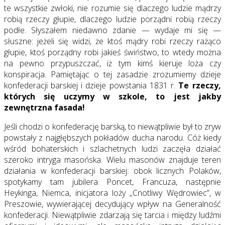
te wszystkie zwłoki, nie rozumie się dlaczego ludzie mądrzy
robią rzeczy głupie, dlaczego ludzie porządni robią rzeczy
podłe. Słyszałem niedawno zdanie — wydaje mi się —
słuszne: jeżeli się widzi, że ktoś mądry robi rzeczy rażąco
głupie, ktoś porządny robi jakieś świństwo, to wtedy można
na pewno przypuszczać, iż tym kimś kieruje loża czy
konspiracja. Pamiętając o tej zasadzie zrozumiemy dzieje
konfederacji barskiej i dzieje powstania 1831 r.
Te rzeczy,
których się uczymy w szkole, to jest jakby
zewnętrzna fasada!
Jeśli chodzi o konfederację barską, to niewątpliwie był to zryw
powstały z najgłębszych pokładów ducha narodu. Cóż kiedy
wśród bohaterskich i szlachetnych ludzi zaczęła działać
szeroko intryga masońska. Wielu masonów znajduje teren
działania w konfederacji barskiej: obok licznych Polaków,
spotykamy tam jubilera Poncet, Francuza, następnie
Heykinga, Niemca, inicjatora loży „Cnotliwy Wędrowiec”, w
Preszowie, wywierającej decydujący wpływ na Generalność
konfederacji. Niewątpliwie zdarzają się tarcia i między ludźmi