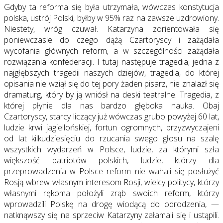
Gdyby ta reforma się była utrzymała, wówczas konstytucja
polska, ustrój Polski, byłby w 95% raz na zawsze uzdrowiony.
Niestety, wróg czuwał. Katarzyna zorientowała się
poniewczasie do czego dążą Czartoryscy i zażądała
wycofania głównych reform, a w szczególności zażądała
rozwiązania konfederacji. I tutaj następuje tragedia, jedna z
najgłębszych tragedii naszych dziejów, tragedia, do której
opisania nie wziął się do tej pory żaden pisarz, nie znalazł się
dramaturg, który by ją wniósł na deski teatralne. Tragedia, z
której płynie dla nas bardzo głęboka nauka. Obaj
Czartoryscy, starcy liczący już wówczas grubo powyżej 60 lat,
ludzie krwi jagiellońskiej, fortun ogromnych, przyzwyczajeni
od lat kilkudziesięciu do rzucania swego głosu na szalę
wszystkich wydarzeń w Polsce, ludzie, za którymi szła
większość patriotów polskich, ludzie, którzy dla
przeprowadzenia w Polsce reform nie wahali się posłużyć
Rosją wbrew własnym interesom Rosji, wielcy politycy, którzy
własnymi rękoma położyli zrąb swoich reform, którzy
wprowadzili Polskę na drogę wiodącą do odrodzenia, —
natknąwszy się na sprzeciw Katarzyny załamali się i ustąpili.