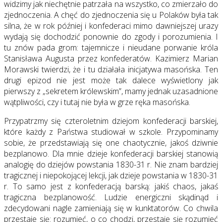
widzimy jak niechętnie patrzała na wszystko, co zmierzało do
zjednoczenia. A chęć do zjednoczenia się u Polaków była tak
silna, że w rok później i konfederaci mimo dawniejszej urazy
wydają się dochodzić ponownie do zgody i porozumienia. I
tu znów pada grom: tajemnicze i nieudane porwanie króla
Stanisława Augusta przez konfederatów. Kazimierz Marian
Morawski twierdzi, że i tu działała inicjatywa masońska. Ten
drugi epizod nie jest może tak dalece wyświetlony jak
pierwszy z „sekretem królewskim”, mamy jednak uzasadnione
wątpliwości, czy i tutaj nie była w grze ręka masońska.
Przypatrzmy się czteroletnim dziejom konfederacji barskiej,
które każdy z Państwa studiował w szkole. Przypominamy
sobie, że przedstawiają się one chaotycznie, jakoś dziwnie
bezplanowo. Dla mnie dzieje konfederacji barskiej stanowią
analogię do dziejów powstania 1830-31 r. Nie znam bardziej
tragicznej i niepokojącej lekcji, jak dzieje powstania w 1830-31
r. To samo jest z konfederacją barską: jakiś chaos, jakaś
tragiczna bezplanowość. Ludzie energiczni skądinąd i
zdecydowani nagle zamieniają się w kunktatorów. Co chwila
przestaje się: rozumieć, o co chodzi, przestaje się rozumieć