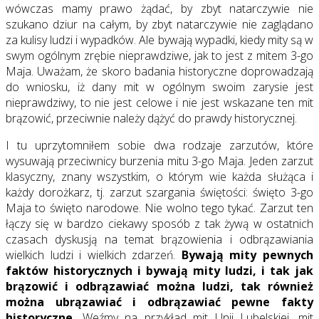
wówczas mamy prawo żądać, by zbyt natarczywie nie
szukano dziur na całym, by zbyt natarczywie nie zaglądano
za kulisy ludzi i wypadków. Ale bywają wypadki, kiedy mity są w
swym ogólnym zrębie nieprawdziwe, jak to jest z mitem 3-go
Maja. Uważam, że skoro badania historyczne doprowadzają
do wniosku, iż dany mit w ogólnym swoim zarysie jest
nieprawdziwy, to nie jest celowe i nie jest wskazane ten mit
brązowić, przeciwnie należy dążyć do prawdy historycznej.
I tu uprzytomniłem sobie dwa rodzaje zarzutów, które
wysuwają przeciwnicy burzenia mitu 3-go Maja. Jeden zarzut
klasyczny, znany wszystkim, o którym wie każda służąca i
każdy dorożkarz, tj. zarzut szargania świętości: święto 3-go
Maja to święto narodowe. Nie wolno tego tykać. Zarzut ten
łączy się w bardzo ciekawy sposób z tak żywą w ostatnich
czasach dyskusją na temat brązowienia i odbrązawiania
wielkich ludzi i wielkich zdarzeń.
Bywają mity pewnych
faktów historycznych i bywają mity ludzi, i tak jak
brązowić i odbrązawiać można ludzi, tak również
można ubrązawiać i odbrązawiać pewne fakty
historyczne.
Weźmy na przykład mit Unii Lubelskiej, mit