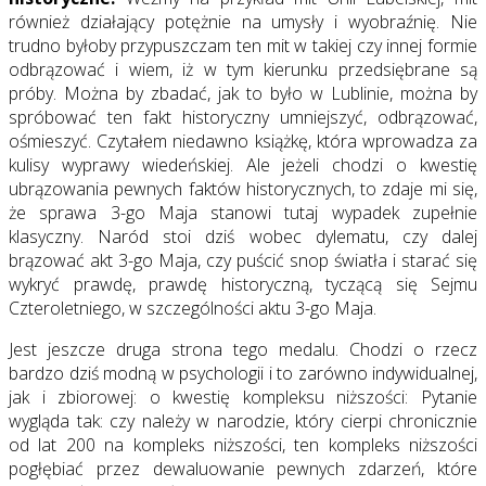
również działający potężnie na umysły i wyobraźnię. Nie
trudno byłoby przypuszczam ten mit w takiej czy innej formie
odbrązować i wiem, iż w tym kierunku przedsiębrane są
próby. Można by zbadać, jak to było w Lublinie, można by
spróbować ten fakt historyczny umniejszyć, odbrązować,
ośmieszyć. Czytałem niedawno książkę, która wprowadza za
kulisy wyprawy wiedeńskiej. Ale jeżeli chodzi o kwestię
ubrązowania pewnych faktów historycznych, to zdaje mi się,
że sprawa 3-go Maja stanowi tutaj wypadek zupełnie
klasyczny. Naród stoi dziś wobec dylematu, czy dalej
brązować akt 3-go Maja, czy puścić snop światła i starać się
wykryć prawdę, prawdę historyczną, tyczącą się Sejmu
Czteroletniego, w szczególności aktu 3-go Maja.
Jest jeszcze druga strona tego medalu. Chodzi o rzecz
bardzo dziś modną w psychologii i to zarówno indywidualnej,
jak i zbiorowej: o kwestię kompleksu niższości: Pytanie
wygląda tak: czy należy w narodzie, który cierpi chronicznie
od lat 200 na kompleks niższości, ten kompleks niższości
pogłębiać przez dewaluowanie pewnych zdarzeń, które