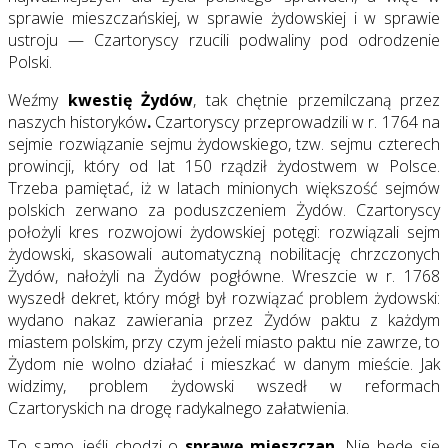
sprawie mieszczańskiej, w sprawie żydowskiej i w sprawie
ustroju — Czartoryscy rzucili podwaliny pod odrodzenie
Polski.
Weźmy
kwestię Żydów
, tak chętnie przemilczaną przez
naszych historyków
.
Czartoryscy przeprowadzili w r. 1764 na
sejmie rozwiązanie sejmu żydowskiego, tzw. sejmu czterech
prowincji, który od lat 150 rządził żydostwem w Polsce.
Trzeba pamiętać, iż w latach minionych większość sejmów
polskich zerwano za poduszczeniem Żydów. Czartoryscy
położyli kres rozwojowi żydowskiej potęgi: rozwiązali sejm
żydowski, skasowali automatyczną nobilitację chrzczonych
Żydów, nałożyli na Żydów pogłówne. Wreszcie w r. 1768
wyszedł dekret, który mógł był rozwiązać problem żydowski:
wydano nakaz zawierania przez Żydów paktu z każdym
miastem polskim, przy czym jeżeli miasto paktu nie zawrze, to
Żydom nie wolno działać i mieszkać w danym mieście. Jak
widzimy, problem żydowski wszedł w reformach
Czartoryskich na drogę radykalnego załatwienia.
To samo, jeśli chodzi o
sprawę mieszczan
. Nie będę się