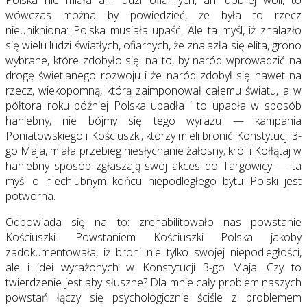
Polska nie miała ani ludzi ofiarnych, ani dobrej woli, to
wówczas można by powiedzieć, że była to rzecz
nieunikniona: Polska musiała upaść. Ale ta myśl, iż znalazło
się wielu ludzi światłych, ofiarnych, że znalazła się elita, grono
wybrane, które zdobyło się: na to, by naród wprowadzić na
drogę świetlanego rozwoju i że naród zdobył się nawet na
rzecz, wiekopomną, którą zaimponował całemu światu, a w
półtora roku później Polska upadła i to upadła w sposób
haniebny, nie bójmy się tego wyrazu — kampania
Poniatowskiego i Kościuszki, którzy mieli bronić Konstytucji 3-
go Maja, miała przebieg niesłychanie żałosny; król i Kołłątaj w
haniebny sposób zgłaszają swój akces do Targowicy — ta
myśl o niechlubnym końcu niepodległego bytu Polski jest
potworna.
Odpowiada się na to: zrehabilitowało nas powstanie
Kościuszki. Powstaniem Kościuszki Polska jakoby
zadokumentowała, iż broni nie tylko swojej niepodległości,
ale i idei wyrażonych w Konstytucji 3-go Maja. Czy to
twierdzenie jest aby słuszne? Dla mnie cały problem naszych
powstań łączy się psychologicznie ściśle z problemem