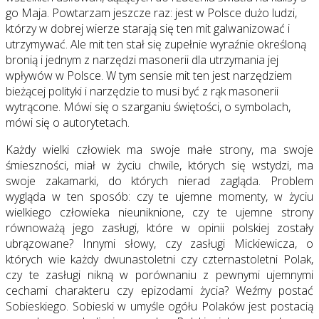
go Maja. Powtarzam jeszcze raz: jest w Polsce dużo ludzi,
którzy w dobrej wierze starają się ten mit galwanizować i
utrzymywać. Ale mit ten stał się zupełnie wyraźnie określoną
bronią i jednym z narzędzi masonerii dla utrzymania jej
wpływów w Polsce. W tym sensie mit ten jest narzędziem
bieżącej polityki i narzędzie to musi być z rąk masonerii
wytrącone. Mówi się o szarganiu świętości, o symbolach,
mówi się o autorytetach.
Każdy wielki człowiek ma swoje małe strony, ma swoje
śmieszności, miał w życiu chwile, których się wstydzi, ma
swoje zakamarki, do których nierad zagląda. Problem
wygląda w ten sposób: czy te ujemne momenty, w życiu
wielkiego człowieka nieuniknione, czy te ujemne strony
równoważą jego zasługi, które w opinii polskiej zostały
ubrązowane? Innymi słowy, czy zasługi Mickiewicza, o
których wie każdy dwunastoletni czy czternastoletni Polak,
czy te zasługi nikną w porównaniu z pewnymi ujemnymi
cechami charakteru czy epizodami życia? Weźmy postać
Sobieskiego. Sobieski w umyśle ogółu Polaków jest postacią