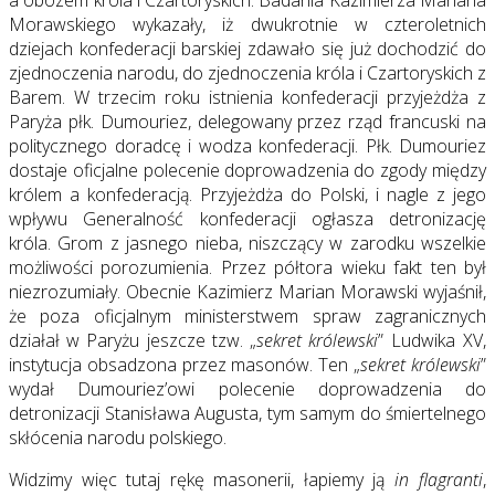
a obozem króla i Czartoryskich. Badania Kazimierza Mariana
Morawskiego wykazały, iż dwukrotnie w czteroletnich
dziejach konfederacji barskiej zdawało się już dochodzić do
zjednoczenia narodu, do zjednoczenia króla i Czartoryskich z
Barem. W trzecim roku istnienia konfederacji przyjeżdża z
Paryża płk. Dumouriez, delegowany przez rząd francuski na
politycznego doradcę i wodza konfederacji. Płk. Dumouriez
dostaje oficjalne polecenie doprowadzenia do zgody między
królem a konfederacją. Przyjeżdża do Polski, i nagle z jego
wpływu Generalność konfederacji ogłasza detronizację
króla. Grom z jasnego nieba, niszczący w zarodku wszelkie
możliwości porozumienia. Przez półtora wieku fakt ten był
niezrozumiały. Obecnie Kazimierz Marian Morawski wyjaśnił,
że poza oficjalnym ministerstwem spraw zagranicznych
działał w Paryżu jeszcze tzw. „
sekret królewski
” Ludwika XV,
instytucja obsadzona przez masonów. Ten „
sekret królewski
”
wydał Dumouriez’owi polecenie doprowadzenia do
detronizacji Stanisława Augusta, tym samym do śmiertelnego
skłócenia narodu polskiego.
Widzimy więc tutaj rękę masonerii, łapiemy ją
in flagranti
,