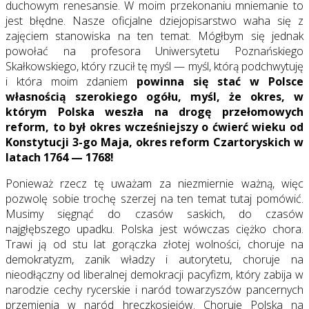
duchowym renesansie. W moim przekonaniu mniemanie to
jest błędne. Nasze oficjalne dziejopisarstwo waha się z
zajęciem stanowiska na ten temat. Mógłbym się jednak
powołać na profesora Uniwersytetu Poznańskiego
Skałkowskiego, który rzucił tę myśl — myśl, którą podchwytuję
i która moim zdaniem
powinna się stać w Polsce
własnością szerokiego ogółu, myśl, że okres, w
którym Polska weszła na drogę przełomowych
reform, to był okres wcześniejszy o ćwierć wieku od
Konstytucji 3-go Maja, okres reform Czartoryskich w
latach 1764 — 1768!
Ponieważ rzecz tę uważam za niezmiernie ważną, więc
pozwolę sobie trochę szerzej na ten temat tutaj pomówić.
Musimy sięgnąć do czasów saskich, do czasów
najgłębszego upadku. Polska jest wówczas ciężko chora.
Trawi ją od stu lat gorączka złotej wolności, choruje na
demokratyzm, zanik władzy i autorytetu, choruje na
nieodłączny od liberalnej demokracji pacyfizm, który zabija w
narodzie cechy rycerskie i naród towarzyszów pancernych
przemienia w naród hreczkosiejów. Choruje Polska na