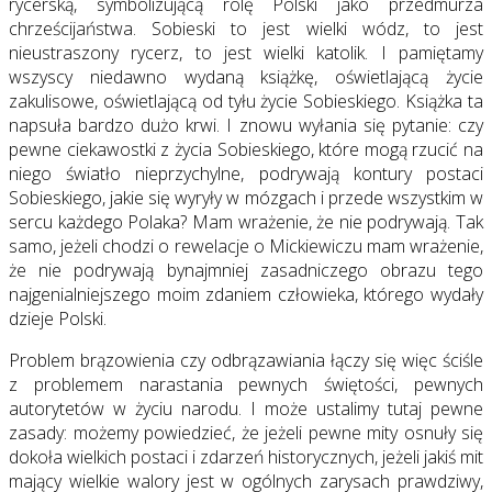
rycerską, symbolizującą rolę Polski jako przedmurza
chrześcijaństwa. Sobieski to jest wielki wódz, to jest
nieustraszony rycerz, to jest wielki katolik. I pamiętamy
wszyscy niedawno wydaną książkę, oświetlającą życie
zakulisowe, oświetlającą od tyłu życie Sobieskiego. Książka ta
napsuła bardzo dużo krwi. I znowu wyłania się pytanie: czy
pewne ciekawostki z życia Sobieskiego, które mogą rzucić na
niego światło nieprzychylne, podrywają kontury postaci
Sobieskiego, jakie się wyryły w mózgach i przede wszystkim w
sercu każdego Polaka? Mam wrażenie, że nie podrywają. Tak
samo, jeżeli chodzi o rewelacje o Mickiewiczu mam wrażenie,
że nie podrywają bynajmniej zasadniczego obrazu tego
najgenialniejszego moim zdaniem człowieka, którego wydały
dzieje Polski.
Problem brązowienia czy odbrązawiania łączy się więc ściśle
z problemem narastania pewnych świętości, pewnych
autorytetów w życiu narodu. I może ustalimy tutaj pewne
zasady: możemy powiedzieć, że jeżeli pewne mity osnuły się
dokoła wielkich postaci i zdarzeń historycznych, jeżeli jakiś mit
mający wielkie walory jest w ogólnych zarysach prawdziwy,