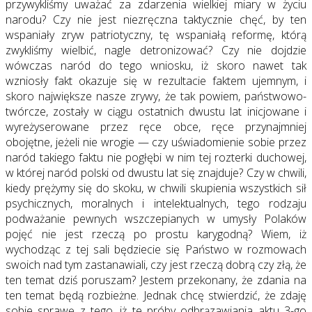
przywykliśmy uważać za zdarzenia wielkiej miary w życiu
narodu? Czy nie jest niezręczna taktycznie chęć, by ten
wspaniały zryw patriotyczny, tę wspaniałą reformę, którą
zwykliśmy wielbić, nagle detronizować? Czy nie dojdzie
wówczas naród do tego wniosku, iż skoro nawet tak
wzniosły fakt okazuje się w rezultacie faktem ujemnym, i
skoro największe nasze zrywy, że tak powiem, państwowo-
twórcze, zostały w ciągu ostatnich dwustu lat inicjowane i
wyreżyserowane przez ręce obce, ręce przynajmniej
obojętne, jeżeli nie wrogie — czy uświadomienie sobie przez
naród takiego faktu nie pogłębi w nim tej rozterki duchowej,
w której naród polski od dwustu lat się znajduje? Czy w chwili,
kiedy prężymy się do skoku, w chwili skupienia wszystkich sił
psychicznych, moralnych i intelektualnych, tego rodzaju
podważanie pewnych wszczepianych w umysły Polaków
pojęć nie jest rzeczą po prostu karygodną? Wiem, iż
wychodząc z tej sali będziecie się Państwo w rozmowach
swoich nad tym zastanawiali, czy jest rzeczą dobrą czy złą, że
ten temat dziś poruszam? Jestem przekonany, że zdania na
ten temat będą rozbieżne. Jednak chcę stwierdzić, że zdaję
sobie sprawę z tego, iż te próby odbrązawiania aktu 3-go