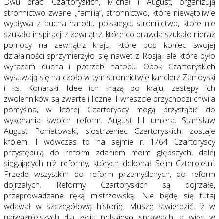
Dwu braci Czartoryskich, Michał i August, organizują
stronnictwo zwane „familią”, stronnictwo, które niewątpliwie
wypływa z ducha narodu polskiego, stronnictwo, które nie
szukało inspiracji z zewnątrz, które co prawda szukało nieraz
pomocy na zewnątrz kraju, które pod koniec swojej
działalności sprzymierzyło się nawet z Rosją, ale które było
wyrazem ducha i potrzeb narodu. Obok Czartoryskich
wysuwają się na czoło w tym stronnictwie kanclerz Zamoyski
i ks. Konarski. Idee ich krążą po kraju, zastępy ich
zwolenników są zwarte i liczne. I wreszcie przychodzi chwila
pomyślna, w której Czartoryscy mogą przystąpić do
wykonania swoich reform. August III umiera, Stanisław
August Poniatowski, siostrzeniec Czartoryskich, zostaje
królem. I wówczas to na sejmie r. 1764 Czartoryscy
przystępują do reform zdaniem moim głębszych, dalej
sięgających niż reformy, których dokonał Sejm Czteroletni.
Przede wszystkim do reform przemyślanych, do reform
dojrzałych. Reformy Czartoryskich są dojrzałe,
przeprowadzane ręką mistrzowską. Nie będę się tutaj
wdawał w szczegółową historię. Muszę stwierdzić, iż w
najważniejszych dla życia polskiego sprawach, a więc w