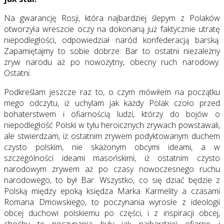
Na gwarancję Rosji, która najbardziej ślepym z Polaków
otworzyła wreszcie oczy na dokonaną już faktycznie utratę
niepodległości, odpowiedział naród konfederacją barską.
Zapamiętajmy to sobie dobrze: Bar to ostatni niezależny
zryw narodu aż po nowożytny, obecny ruch narodowy.
Ostatni.
Podkreślam jeszcze raz to, o czym mówiłem na początku
mego odczytu, iż uchylam jak każdy Polak czoło przed
bohaterstwem i ofiarnością ludzi, którzy do bojów o
niepodległość Polski w tylu heroicznych zrywach powstawali,
ale stwierdzam, iż ostatnim zrywem podyktowanym duchem
czysto polskim, nie skażonym obcymi ideami, a w
szczególności ideami masońskimi, iż ostatnim czysto
narodowym zrywem aż po czasy nowoczesnego ruchu
narodowego, to był Bar. Wszystko, co się dziać będzie z
Polską między epoką księdza Marka Karmelity a czasami
Romana Dmowskiego, to poczynania wyrosłe z ideologii
obcej duchowi polskiemu po części, i z inspiracji obcej,