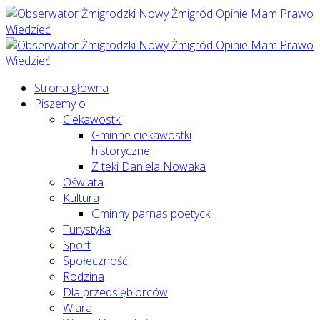
Strona główna
Piszemy o
Ciekawostki
Gminne ciekawostki
historyczne
Z teki Daniela Nowaka
Oświata
Kultura
Gminny parnas poetycki
Turystyka
Sport
Społeczność
Rodzina
Dla przedsiębiorców
Wiara