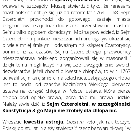
wdawał w szczegóły. Muszę stwierdzić tylko, że renesans
miast polskich datuje się już od reform lat 1764 — 68. Sejm
Czteroletni przychodzi do gotowego, zastaje miasta
zregenerowane a jednak dopuszcza przedstawicieli miast do
Sejmu tylko z głosem doradczym. Można powiedzieć, iż Sejm
Czteroletni na punkcie mieszczan, ich prerogatyw okazał się
o wiele mniej śmiałym i odważnym niż książęta Czartoryscy,
pomimo, iż za czasów Sejmu Czteroletniego przewodnicy
mieszczaństwa polskiego zorganizowali się w masonerii i
dzięki temu mogli liczyć na większe uwzględnienie swoich
dezyderatów. Jeżeli chodzi o kwestię chłopów, to w r. 1767
uchwalił sejm karę śmierci na szlachcica, zabijającego chłopa.
Jest to bodaj od czasów Kazimierza Wielkiego pierwsza
ustawa na korzyść chłopa w Polsce, ustawa, która bierze
chłopa pod opiekę prawa, która daje mu prawa ludzkie.
Należy stwierdzić, iż
Sejm Czteroletni, w szczególności
Konstytucja 3-go Maja nie zrobiły dla chłopa nic.
Wreszcie
kwestia ustroju
.
Liberum veto
jak rak toczyło
Polskę do stu lat. Należy stwierdzić rzecz bezwarunkową i w