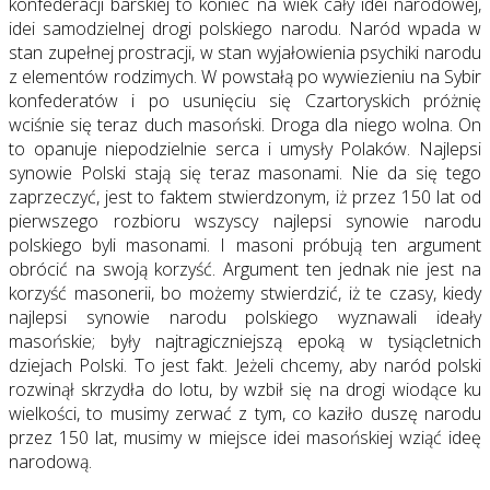
konfederacji barskiej to koniec na wiek cały idei narodowej,
idei samodzielnej drogi polskiego narodu. Naród wpada w
stan zupełnej prostracji, w stan wyjałowienia psychiki narodu
z elementów rodzimych. W powstałą po wywiezieniu na Sybir
konfederatów i po usunięciu się Czartoryskich próżnię
wciśnie się teraz duch masoński. Droga dla niego wolna. On
to opanuje niepodzielnie serca i umysły Polaków. Najlepsi
synowie Polski stają się teraz masonami. Nie da się tego
zaprzeczyć, jest to faktem stwierdzonym, iż przez 150 lat od
pierwszego rozbioru wszyscy najlepsi synowie narodu
polskiego byli masonami. I masoni próbują ten argument
obrócić na swoją korzyść. Argument ten jednak nie jest na
korzyść masonerii, bo możemy stwierdzić, iż te czasy, kiedy
najlepsi synowie narodu polskiego wyznawali ideały
masońskie; były najtragiczniejszą epoką w tysiącletnich
dziejach Polski. To jest fakt. Jeżeli chcemy, aby naród polski
rozwinął skrzydła do lotu, by wzbił się na drogi wiodące ku
wielkości, to musimy zerwać z tym, co kaziło duszę narodu
przez 150 lat, musimy w miejsce idei masońskiej wziąć ideę
narodową.