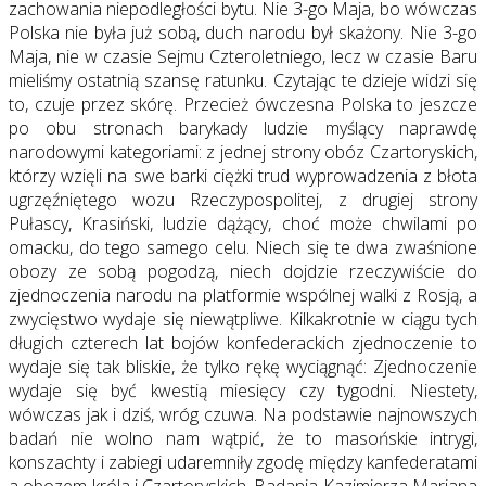
zachowania niepodległości bytu. Nie 3-go Maja, bo wówczas
Polska nie była już sobą, duch narodu był skażony. Nie 3-go
Maja, nie w czasie Sejmu Czteroletniego, lecz w czasie Baru
mieliśmy ostatnią szansę ratunku. Czytając te dzieje widzi się
to, czuje przez skórę. Przecież ówczesna Polska to jeszcze
po obu stronach barykady ludzie myślący naprawdę
narodowymi kategoriami: z jednej strony obóz Czartoryskich,
którzy wzięli na swe barki ciężki trud wyprowadzenia z błota
ugrzęźniętego wozu Rzeczypospolitej, z drugiej strony
Pułascy, Krasiński, ludzie dążący, choć może chwilami po
omacku, do tego samego celu. Niech się te dwa zwaśnione
obozy ze sobą pogodzą, niech dojdzie rzeczywiście do
zjednoczenia narodu na platformie wspólnej walki z Rosją, a
zwycięstwo wydaje się niewątpliwe. Kilkakrotnie w ciągu tych
długich czterech lat bojów konfederackich zjednoczenie to
wydaje się tak bliskie, że tylko rękę wyciągnąć: Zjednoczenie
wydaje się być kwestią miesięcy czy tygodni. Niestety,
wówczas jak i dziś, wróg czuwa. Na podstawie najnowszych
badań nie wolno nam wątpić, że to masońskie intrygi,
konszachty i zabiegi udaremniły zgodę między kanfederatami