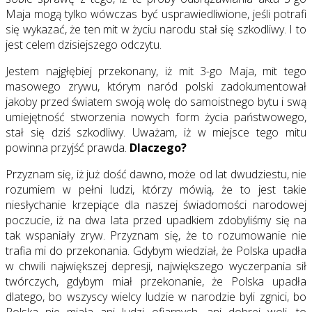
Maja mogą tylko wówczas być usprawiedliwione, jeśli potrafi
się wykazać, że ten mit w życiu narodu stał się szkodliwy. I to
jest celem dzisiejszego odczytu.
Jestem najgłębiej przekonany, iż mit 3-go Maja, mit tego
masowego zrywu, którym naród polski zadokumentował
jakoby przed światem swoją wolę do samoistnego bytu i swą
umiejętność stworzenia nowych form życia państwowego,
stał się dziś szkodliwy. Uważam, iż w miejsce tego mitu
powinna przyjść prawda.
Dlaczego?
Przyznam się, iż już dość dawno, może od lat dwudziestu, nie
rozumiem w pełni ludzi, którzy mówią, że to jest takie
niesłychanie krzepiące dla naszej świadomości narodowej
poczucie, iż na dwa lata przed upadkiem zdobyliśmy się na
tak wspaniały zryw. Przyznam się, że to rozumowanie nie
trafia mi do przekonania. Gdybym wiedział, że Polska upadła
w chwili największej depresji, największego wyczerpania sił
twórczych, gdybym miał przekonanie, że Polska upadła
dlatego, bo wszyscy wielcy ludzie w narodzie byli zgnici, bo