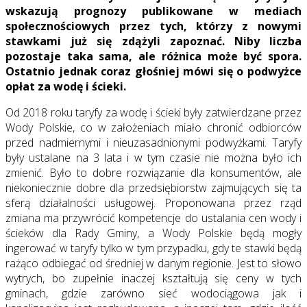
wskazują prognozy publikowane w mediach
społecznościowych przez tych, którzy z nowymi
stawkami już się zdążyli zapoznać. Niby liczba
pozostaje taka sama, ale różnica może być spora.
Ostatnio jednak coraz głośniej mówi się o podwyżce
opłat za wodę i ścieki.
Od 2018 roku taryfy za wodę i ścieki były zatwierdzane przez
Wody Polskie, co w założeniach miało chronić odbiorców
przed nadmiernymi i nieuzasadnionymi podwyżkami. Taryfy
były ustalane na 3 lata i w tym czasie nie można było ich
zmienić. Było to dobre rozwiązanie dla konsumentów, ale
niekoniecznie dobre dla przedsiębiorstw zajmujących się ta
sferą działalności usługowej. Proponowana przez rząd
zmiana ma przywrócić kompetencje do ustalania cen wody i
ścieków dla Rady Gminy, a Wody Polskie będą mogły
ingerować w taryfy tylko w tym przypadku, gdy te stawki będą
rażąco odbiegać od średniej w danym regionie. Jest to słowo
wytrych, bo zupełnie inaczej kształtują się ceny w tych
gminach, gdzie zarówno sieć wodociągowa jak i