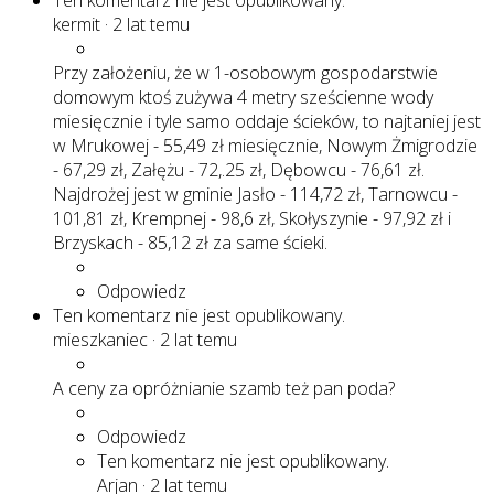
Ten komentarz nie jest opublikowany.
kermit
·
2 lat temu
Przy założeniu, że w 1-osobowym gospodarstwie
domowym ktoś zużywa 4 metry sześcienne wody
miesięcznie i tyle samo oddaje ścieków, to najtaniej jest
w Mrukowej - 55,49 zł miesięcznie, Nowym Żmigrodzie
- 67,29 zł, Załężu - 72,.25 zł, Dębowcu - 76,61 zł.
Najdrożej jest w gminie Jasło - 114,72 zł, Tarnowcu -
101,81 zł, Krempnej - 98,6 zł, Skołyszynie - 97,92 zł i
Brzyskach - 85,12 zł za same ścieki.
Odpowiedz
Ten komentarz nie jest opublikowany.
mieszkaniec
·
2 lat temu
A ceny za opróżnianie szamb też pan poda?
Odpowiedz
Ten komentarz nie jest opublikowany.
Arjan
·
2 lat temu