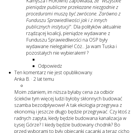
Kamysza i Hołowni) zapowiada, że "
Wszystkie
pieniądze publiczne przekazane niezgodnie z
procedurami muszą być zwrócone. Zarówno z
Funduszu Sprawiedliwości jak i z innych
publicznych instytucji
". Dla polityków aktualnie
rządzącej koalicji, pieniądze wydawane z
Funduszu Sprawiedliwości na OSP były
wydawane nielegalnie! Cóż... Ja wam Tuska i
pozostałych nie wybierałem! ?
Odpowiedz
Ten komentarz nie jest opublikowany.
Anka B.
·
2 lat temu
Moim zdaniem, im niższa byłaby cena za odbiór
ścieków tym więcej ludzi byłoby skłonnych budować
szamba bezodpływowe! A tak ekologia przegrywa z
ekonomią i jeszcze długo będzie przegrywać. Czy ktoś z
radnych zapyta, kiedy będzie budowana kanalizacja w
Łysej Górze? I kiedy będzie budowany chodnik? Bo
przed wyborami to były obiecanki cacanki a teraz cicho