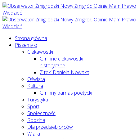
Strona główna
Piszemy o
Ciekawostki
Gminne ciekawostki
historyczne
Z teki Daniela Nowaka
Oświata
Kultura
Gminny parnas poetycki
Turystyka
Sport
Społeczność
Rodzina
Dla przedsiębiorców
Wiara