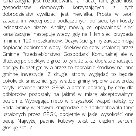
kanalizacyjna jest rozbudowana, a inaczej tam, gdzie ilość
gospodarstw domowych korzystających z tych
dobrodziejstw cywilizacji jest niewielka. Prosta w teorii
zasada: im więcej osób podłączonych do sieci, tym koszty
jednostkowe niższe. Analizy mówią, że opłacalność sieci
kanalizacyjnej następuje wtedy, gdy na 1 km sieci przypada
minimum 120 mieszkańców. Oczywiście, gminy zawsze mogą
dopłacać odbiorcom wody i ścieków do ceny ustalonej przez
Gminne Przedsiębiorstwo Gospodarki Komunalnej ale w
dłuższej perspektywie grozi to tym, że taka dopłata znacząco
obciąży budżet gminy a przez to zabraknie środków na inne
gminne inwestycje. Z drugiej strony wyglądać to będzie
cokolwiek śmiesznie, gdy władze gminy wpierw zatwierdzą
taryfy ustalone przez GPGK a potem dopłacą, by ceny dla
odbiorców pozostały na jakimś w miarę akceptowalnym
poziomie. Wybiegając nieco w przyszłość, wątpić należy, by
Rada Gminy w Nowym Żmigrodzie nie zaakceptowała taryf
ustalonych przez GPGK, obojętnie w jakiej wysokości one
będą. Najwyżej padnie kultowy tekst „z ciężkim sercem
głosuję za”... ?