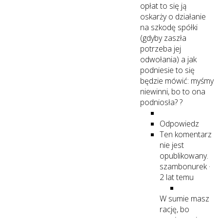
opłat to się ją
oskarży o działanie
na szkodę spółki
(gdyby zaszła
potrzeba jej
odwołania) a jak
podniesie to się
będzie mówić: myśmy
niewinni, bo to ona
podniosła? ?
Odpowiedz
Ten komentarz
nie jest
opublikowany.
szambonurek
·
2 lat temu
W sumie masz
rację, bo