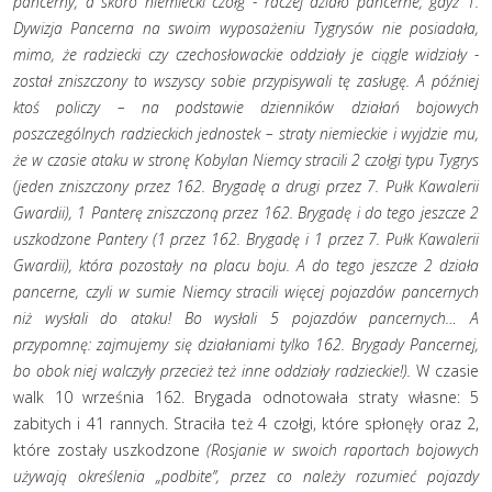
pancerny, a skoro niemiecki czołg - raczej działo pancerne, gdyż 1.
Dywizja Pancerna na swoim wyposażeniu Tygrysów nie posiadała,
mimo, że radziecki czy czechosłowackie oddziały je ciągle widziały -
został zniszczony to wszyscy sobie przypisywali tę zasługę. A później
ktoś policzy – na podstawie dzienników działań bojowych
poszczególnych radzieckich jednostek – straty niemieckie i wyjdzie mu,
że w czasie ataku w stronę Kobylan Niemcy stracili 2 czołgi typu Tygrys
(jeden zniszczony przez 162. Brygadę a drugi przez 7. Pułk Kawalerii
Gwardii), 1 Panterę zniszczoną przez 162. Brygadę i do tego jeszcze 2
uszkodzone Pantery (1 przez 162. Brygadę i 1 przez 7. Pułk Kawalerii
Gwardii), która pozostały na placu boju. A do tego jeszcze 2 działa
pancerne, czyli w sumie Niemcy stracili więcej pojazdów pancernych
niż wysłali do ataku! Bo wysłali 5 pojazdów pancernych… A
przypomnę: zajmujemy się działaniami tylko 162. Brygady Pancernej,
bo obok niej walczyły przecież też inne oddziały radzieckie!).
W czasie
walk 10 września 162. Brygada odnotowała straty własne: 5
zabitych i 41 rannych. Straciła też 4 czołgi, które spłonęły oraz 2,
które zostały uszkodzone
(Rosjanie w swoich raportach bojowych
używają określenia „podbite”, przez co należy rozumieć pojazdy