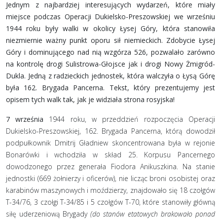
Jednym z najbardziej interesujących wydarzeń, które miały
miejsce podczas Operacji Dukielsko-Preszowskiej we wrześniu
1944 roku były walki w okolicy Łysej Góry, która stanowiła
niezmiernie ważny punkt oporu sił niemieckich. Zdobycie Łysej
Góry i dominującego nad nią wzgórza 526, pozwalało zarówno
na kontrolę drogi Sulistrowa-Głojsce jak i drogi Nowy Żmigród-
Dukla. Jedną z radzieckich jednostek, która walczyła o Łysą Górę
była 162. Brygada Pancerna. Tekst, który prezentujemy jest
opisem tych walk tak, jak je widziała strona rosyjska!
7 września
1944 roku, w przeddzień rozpoczęcia Operacji
Dukielsko-Preszowskiej, 162. Brygada Pancerna, którą dowodził
podpułkownik Dmitrij Gładniew skoncentrowana była w rejonie
Bonarówki i wchodziła w skład 25. Korpusu Pancernego
dowodzonego przez generała Fiodora Anikuszkina. Na stanie
jednostki (669 żołnierzy i oficerów), nie licząc broni osobistej oraz
karabinów maszynowych i moździerzy, znajdowało się 18 czołgów
T-34/76, 3 czołgi T-34/85 i 5 czołgów T-70, które stanowiły główną
siłę uderzeniową Brygady
(do stanów etatowych brakowało ponad