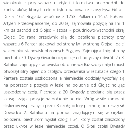
wielokrotnie przy wsparciu artylerii i lotnictwa przechodził do
kontrataków, których celem było opanowanie szosy Łysa Góra –
Dukla. 162. Brygada wspólnie z 1253. Pułkiem i 1457. Pułkiem
Artylerii Przeciwpancernej do 20-tej zajmowała pozycję na linii 1
km za zachód od Głojsc – szosa – południowo-wschodni skraj
Głojsc. Od rana przeciwnik siłą do batalionu piechoty przy
wsparciu 6 Panter atakował od strony Iwli w stronę Głojsc i dalej
w kierunku stanowisk obronnych Brygady. Zajmująca linię obrony
piechota 70. Dywizji Gwardii rozpoczęła chaotyczny odwrót. 2 i 3.
Batalion zajmujący stanowiska obronne wzdłuż szosy natychmiast
otworzył silny ogień do czołgów przeciwnika w rezultacie czego 1
Pantera została uszkodzona a niemieckie oddziały wycofały się
na poprzednie pozycje w lesie na południe od Głojsc holując
uszkodzony czołg. Piechota z 20. Brygady przedarła się przez
szosę i zajęła pozycje na południe od niej. Wróg w sile kompanii
fizylierów wspieranych przez 3 czołgi odciął piechotę od reszty sił.
Dowódca 2. Batalionu na pomoc znajdującym się w ciężkim
położeniu piechurom wysłał czołg T-34, który został zniszczony
przez ukryte w lesie niemieckie czołgi. O 5-tej czołgi Brygady