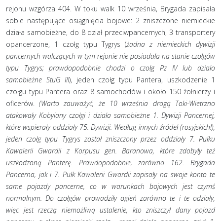
rejonu wzgórza 404. W toku walk 10 września, Brygada zapisała
sobie następujące osiągnięcia bojowe: 2 zniszczone niemieckie
działa samobieżne, do 8 dział przeciwpancernych, 3 transportery
opancerzone, 1 czołg typu Tygrys (
żadna z niemieckich dywizji
pancernych walczących w tym rejonie nie posiadała na stanie czołgów
typu Tygrys; prawdopodobnie chodzi o czołg Pz IV lub działo
samobieżne StuG III
), jeden czołg typu Pantera, uszkodzenie 1
czołgu typu Pantera oraz 8 samochodów i około 150 żołnierzy i
oficerów.
(Warto zauważyć, że 10 września drogą Toki-Wietrzno
atakowały Kobylany czołgi i działa samobieżne 1. Dywizji Pancernej,
które wspierały oddziały 75. Dywizji. Według innych źródeł (rosyjskich!),
jeden czołg typu Tygrys został zniszczony przez oddziały 7. Pułku
Kawalerii Gwardii z Korpusu gen. Baranowa, które zdobyły też
uszkodzoną Panterę. Prawdopodobnie, zarówno 162. Brygada
Pancerna, jak i 7. Pułk Kawalerii Gwardii zapisały na swoje konto te
same pojazdy pancerne, co w warunkach bojowych jest czymś
normalnym. Do czołgów prowadziły ogień zarówno te i te odziały,
więc jest rzeczą niemożliwą ustalenie, kto zniszczył dany pojazd