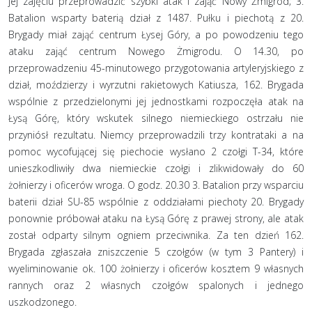
jej zajęciu przeprowadzić szybki atak i zająć Nowy Żmigród; 3.
Batalion wsparty baterią dział z 1487. Pułku i piechotą z 20.
Brygady miał zająć centrum Łysej Góry, a po powodzeniu tego
ataku zająć centrum Nowego Żmigrodu. O 14.30, po
przeprowadzeniu 45-minutowego przygotowania artyleryjskiego z
dział, moździerzy i wyrzutni rakietowych Katiusza, 162. Brygada
wspólnie z przedzielonymi jej jednostkami rozpoczęła atak na
Łysą Górę, który wskutek silnego niemieckiego ostrzału nie
przyniósł rezultatu. Niemcy przeprowadzili trzy kontrataki a na
pomoc wycofującej się piechocie wysłano 2 czołgi T-34, które
unieszkodliwiły dwa niemieckie czołgi i zlikwidowały do 60
żołnierzy i oficerów wroga. O godz. 20.30 3. Batalion przy wsparciu
baterii dział SU-85 wspólnie z oddziałami piechoty 20. Brygady
ponownie próbował ataku na Łysą Górę z prawej strony, ale atak
został odparty silnym ogniem przeciwnika. Za ten dzień 162.
Brygada zgłaszała zniszczenie 5 czołgów (w tym 3 Pantery) i
wyeliminowanie ok. 100 żołnierzy i oficerów kosztem 9 własnych
rannych oraz 2 własnych czołgów spalonych i jednego
uszkodzonego.