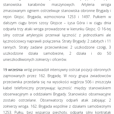
stanowiska karabinów maszynowych. Artyleria wroga
zmasowanym ogniem ostrzeliwuje stanowiska obronne Brygady i
rejon Głojsc. Brygada, wzmocniona 1253 i 1497. Pułkiem w
dalszym ciągu broni szosy Głojsce – Łysa Góra i w ciągu dnia
odparła trzy ataki wroga prowadzone w kierunku Głojsc. O 16-tej
silny ostrzał artyleryjski przerwał łączność z jednostkami ale
łącznościowcy naprawili połączenia. Straty Brygady: 2 zabitych i 11
rannych. Straty zadane przeciwnikowi: 2 uszkodzone czołgi, 3
uszkodzone działa samobieżne, 2 działa i do 50
unieszkodliwionych żołnierzy i oficerów.
19 września
wróg prowadził intensywny ostrzał pozycji obronnych
zajmowanych przez 162. Brygadę. W nocy grupa zwiadowców
przeciwnika przedarła się na wysokości wzgórza 506 i zniszczyła
kabel telefoniczny przerywając łączność między stanowiskiem
obserwacyjnym a oddziałami Brygady. Stanowisko obserwacyjne
zostało ostrzelane. Obserwatorzy odparli atak zabijając 2
żołnierzy wroga. 162. Brygada wspólnie z działami samobieżnymi
1253. Pułku, bez wsparcia piechoty, odparła silny kontratak