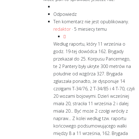
Odpowiedz
Ten komentarz nie jest opublikowany.
redaktor
·
5 miesiecy temu
Według raportu, który 11 września o
godz. 19-tej dowódca 162. Brygady
przekazał do 25. Korpusu Pancernego,
te 2 Pantery były ukryte 300 metrów na
południe od wzgórza 327. Brygada
zgłaszała ponadto, że dysponuje 14
czołgami T-34/76, 2 T-34/85 i 4 T-70, czyli
20 wozami bojowymi. Dzień wcześniej
miała 20, straciła 11 września 2 i dalej
miała 20... Być może 2 czołgi wróciły z
napraw... Z kolei według tzw. raportu
końcowego podsumowującego walki
między 8 a 11 września, 162. Brygada