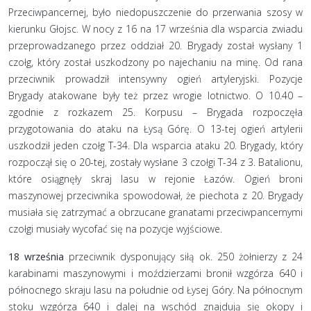
Przeciwpancernej, było niedopuszczenie do przerwania szosy w
kierunku Głojsc. W nocy z 16 na 17 września dla wsparcia zwiadu
przeprowadzanego przez oddział 20. Brygady został wysłany 1
czołg, który został uszkodzony po najechaniu na minę. Od rana
przeciwnik prowadził intensywny ogień artyleryjski. Pozycje
Brygady atakowane były też przez wrogie lotnictwo. O 10.40 –
zgodnie z rozkazem 25. Korpusu – Brygada rozpoczęła
przygotowania do ataku na Łysą Górę. O 13-tej ogień artylerii
uszkodził jeden czołg T-34. Dla wsparcia ataku 20. Brygady, który
rozpoczął się o 20-tej, zostały wysłane 3 czołgi T-34 z 3. Batalionu,
które osiągnęły skraj lasu w rejonie Łazów. Ogień broni
maszynowej przeciwnika spowodował, że piechota z 20. Brygady
musiała się zatrzymać a obrzucane granatami przeciwpancernymi
czołgi musiały wycofać się na pozycje wyjściowe.
18 września
przeciwnik dysponujący siłą ok. 250 żołnierzy z 24
karabinami maszynowymi i moździerzami bronił wzgórza 640 i
północnego skraju lasu na południe od Łysej Góry. Na północnym
stoku wzgórza 640 i dalej na wschód znajdują się okopy i