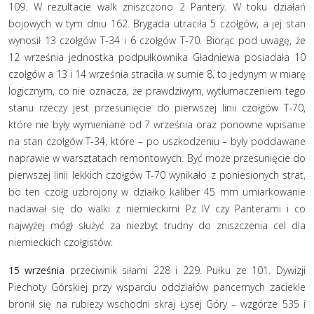
109. W rezultacie walk zniszczono 2 Pantery. W toku działań
bojowych w tym dniu 162. Brygada utraciła 5 czołgów, a jej stan
wynosił 13 czołgów T-34 i 6 czołgów T-70. Biorąc pod uwagę, że
12 września jednostka podpułkownika Gładniewa posiadała 10
czołgów a 13 i 14 września straciła w sumie 8, to jedynym w miarę
logicznym, co nie oznacza, że prawdziwym, wytłumaczeniem tego
stanu rzeczy jest przesunięcie do pierwszej linii czołgów T-70,
które nie były wymieniane od 7 września oraz ponowne wpisanie
na stan czołgów T-34, które – po uszkodzeniu – były poddawane
naprawie w warsztatach remontowych. Być może przesunięcie do
pierwszej linii lekkich czołgów T-70 wynikało z poniesionych strat,
bo ten czołg uzbrojony w działko kaliber 45 mm umiarkowanie
nadawał się do walki z niemieckimi Pz IV czy Panterami i co
najwyżej mógł służyć za niezbyt trudny do zniszczenia cel dla
niemieckich czołgistów.
15 września
przeciwnik siłami 228 i 229. Pułku ze 101. Dywizji
Piechoty Górskiej przy wsparciu oddziałów pancernych zaciekle
bronił się na rubieży wschodni skraj Łysej Góry – wzgórze 535 i