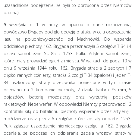
uzasadnione podejrzenie, że była to porzucona przez Niemców
bateria).
9 września
o 1 w nocy, w oparciu o dane rozpoznania,
dowództwo Brygady podjęło decyzję o ataku w celu oczyszczenia
lasu na południowy-zachód od Machnówki. Do wsparcia
oddziałów piechoty, 162. Brygada przeznaczyła 5 czołgów T-34 i 4
działa samobieżne SU-85 z 1253. Pułku Artylerii Samobieżnej,
które miały prowadzić ogień z miejsca. W walkach do godz. 10 w
dniu 9 września 1944 roku, 162. Brygada straciła 2 zabitych i 7
ciężko rannych żołnierzy; straciła 2 czołgi T-34 (spalone) i jeden T-
34 uszkodzony. Straty przeciwnika poniesione w tym czasie
oceniano na 2 kompanie piechoty, 2 działa kalibru 75 mm, 5
pojazdów, baterię moździerzy oraz wyrzutnię pocisków
rakietowych Nebelwerfer. W odpowiedzi Niemcy przeprowadzili 2
kontrataki siłą do batalionu piechoty wspierane przez artylerię i
moździerze oraz przez 6 czołgów, które zostały odparte. 1253.
Pułk zgłaszał uszkodzenie niemieckiego czołgu, a 162. Brygada
oceniała, że podczas ich odpierania zadała wrogowi straty w