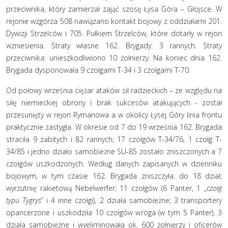
przeciwnika, który zamierzał zająć szosę Łysa Góra – Głojsce. W
rejonie wzgórza 508 nawiązano kontakt bojowy z oddziałami 201.
Dywizji Strzelców i 705. Pułkiem Strzelców, które dotarły w rejon
wzniesienia. Straty własne 162. Brygady: 3 rannych. Straty
przeciwnika: unieszkodliwiono 10 żołnierzy. Na koniec dnia 162.
Brygada dysponowała 9 czołgami T-34 i 3 czołgami T-70.
Od połowy września ciężar ataków sił radzieckich – ze względu na
siłę niemieckiej obrony i brak sukcesów atakujących - został
przesunięty w rejon Rymanowa a w okolicy Łysej Góry linia frontu
praktycznie zastygła. W okresie od 7 do 19 września 162. Brygada
straciła 9 zabitych i 82 rannych; 17 czołgów T-34/76, 1 czołg T-
34/85 i jedno działo samobieżne SU-85 zostało zniszczonych a 7
czołgów uszkodzonych. Według danych zapisanych w dzienniku
bojowym, w tym czasie 162. Brygada zniszczyła: do 18 dział;
wyrzutnię rakietową Nebelwerfer; 11 czołgów (6 Panter, 1 „
czołg
typu Tygrys
” i 4 inne czołgi), 2 działa samobieżne; 3 transportery
opancerzone i uszkodziła 10 czołgów wroga (w tym 5 Panter), 3
działa samobieżne i wyeliminowała ok. 600 żołnierzy i oficerów