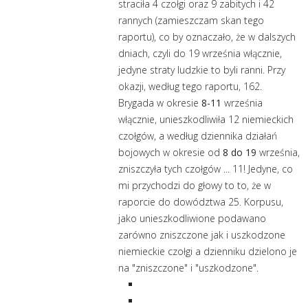
straciła 4 czołgi oraz 9 zabitych i 42
rannych (zamieszczam skan tego
raportu), co by oznaczało, że w dalszych
dniach, czyli do 19 września włącznie,
jedyne straty ludzkie to byli ranni. Przy
okazji, według tego raportu, 162.
Brygada w okresie
8-11
września
włącznie, unieszkodliwiła 12 niemieckich
czołgów, a według dziennika działań
bojowych w okresie od
8 do 19
września,
zniszczyła tych czołgów ... 11! Jedyne, co
mi przychodzi do głowy to to, że w
raporcie do dowództwa 25. Korpusu,
jako unieszkodliwione podawano
zarówno zniszczone jak i uszkodzone
niemieckie czołgi a dzienniku dzielono je
na "zniszczone" i "uszkodzone".