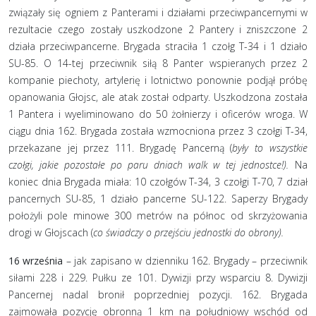
związały się ogniem z Panterami i działami przeciwpancernymi w
rezultacie czego zostały uszkodzone 2 Pantery i zniszczone 2
działa przeciwpancerne. Brygada straciła 1 czołg T-34 i 1 działo
SU-85. O 14-tej przeciwnik siłą 8 Panter wspieranych przez 2
kompanie piechoty, artylerię i lotnictwo ponownie podjął próbę
opanowania Głojsc, ale atak został odparty. Uszkodzona została
1 Pantera i wyeliminowano do 50 żołnierzy i oficerów wroga. W
ciągu dnia 162. Brygada została wzmocniona przez 3 czołgi T-34,
przekazane jej przez 111. Brygadę Pancerną (
były to wszystkie
czołgi, jakie pozostałe po paru dniach walk w tej jednostce!).
Na
koniec dnia Brygada miała: 10 czołgów T-34, 3 czołgi T-70, 7 dział
pancernych SU-85, 1 działo pancerne SU-122. Saperzy Brygady
położyli pole minowe 300 metrów na północ od skrzyżowania
drogi w Głojscach (
co świadczy o przejściu jednostki do obrony).
16 września
– jak zapisano w dzienniku 162. Brygady – przeciwnik
siłami 228 i 229. Pułku ze 101. Dywizji przy wsparciu 8. Dywizji
Pancernej nadal bronił poprzedniej pozycji. 162. Brygada
zajmowała pozycję obronną 1 km na południowy wschód od