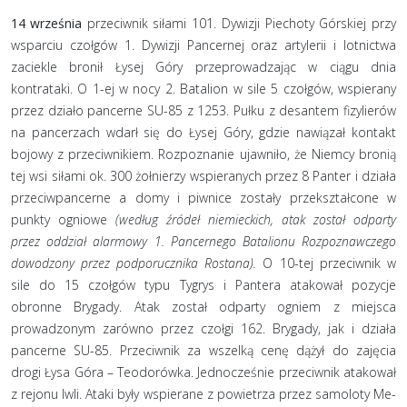
14 września
przeciwnik siłami 101. Dywizji Piechoty Górskiej przy
wsparciu czołgów 1. Dywizji Pancernej oraz artylerii i lotnictwa
zaciekle bronił Łysej Góry przeprowadzając w ciągu dnia
kontrataki. O 1-ej w nocy 2. Batalion w sile 5 czołgów, wspierany
przez działo pancerne SU-85 z 1253. Pułku z desantem fizylierów
na pancerzach wdarł się do Łysej Góry, gdzie nawiązał kontakt
bojowy z przeciwnikiem. Rozpoznanie ujawniło, że Niemcy bronią
tej wsi siłami ok. 300 żołnierzy wspieranych przez 8 Panter i działa
przeciwpancerne a domy i piwnice zostały przekształcone w
punkty ogniowe
(według źródeł niemieckich, atak został odparty
przez oddział alarmowy 1. Pancernego Batalionu Rozpoznawczego
dowodzony przez podporucznika Rostana).
O 10-tej przeciwnik w
sile do 15 czołgów typu Tygrys i Pantera atakował pozycje
obronne Brygady. Atak został odparty ogniem z miejsca
prowadzonym zarówno przez czołgi 162. Brygady, jak i działa
pancerne SU-85. Przeciwnik za wszelką cenę dążył do zajęcia
drogi Łysa Góra – Teodorówka. Jednocześnie przeciwnik atakował
z rejonu Iwli. Ataki były wspierane z powietrza przez samoloty Me-