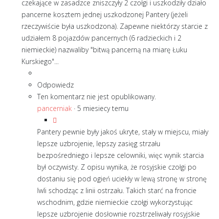
czekające w zasadzce zniszczyły 2 czołgi i uszkodziły działo
pancerne kosztem jednej uszkodzonej Pantery (jeżeli
rzeczywiście była uszkodzona). Zapewne niektórzy starcie z
udziałem 8 pojazdów pancernych (6 radzieckich i 2
niemieckie) nazwaliby "bitwą pancerną na miarę Łuku
Kurskiego"...
Odpowiedz
Ten komentarz nie jest opublikowany.
pancerniak
·
5 miesiecy temu
Pantery pewnie były jakoś ukryte, stały w miejscu, miały
lepsze uzbrojenie, lepszy zasięg strzału
bezpośredniego i lepsze celowniki, więc wynik starcia
był oczywisty. Z opisu wynika, że rosyjskie czołgi po
dostaniu się pod ogień uciekły w lewą stronę w stronę
Iwli schodząc z linii ostrzału. Takich starć na froncie
wschodnim, gdzie niemieckie czołgi wykorzystując
lepsze uzbrojenie dosłownie rozstrzeliwały rosyjskie