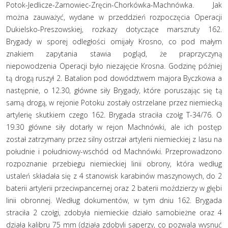
Potok-Jedlicze-Żarnowiec-Zręcin-Chorkówka-Machnówka. Jak
można zauważyć, wydane w przeddzień rozpoczęcia Operacji
Dukielsko-Preszowskiej, rozkazy dotyczące marszruty 162.
Brygady w sporej odległości omijały Krosno, co pod małym
znakiem zapytania stawia pogląd, że praprzyczyną
niepowodzenia Operacji było niezajęcie Krosna. Godzinę później
tą drogą ruszył 2. Batalion pod dowództwem majora Byczkowa a
następnie, o 12.30, główne siły Brygady, które poruszając się tą
samą drogą, w rejonie Potoku zostały ostrzelane przez niemiecką
artylerię skutkiem czego 162. Brygada straciła czołg T-34/76. O
19.30 główne siły dotarły w rejon Machnówki, ale ich postęp
został zatrzymany przez silny ostrzał artylerii niemieckiej z lasu na
południe i południowy-wschód od Machnówki. Przeprowadzono
rozpoznanie przebiegu niemieckiej linii obrony, która według
ustaleń składała się z 4 stanowisk karabinów maszynowych, do 2
baterii artylerii przeciwpancernej oraz 2 baterii moździerzy w głębi
linii obronnej. Według dokumentów, w tym dniu 162. Brygada
straciła 2 czołgi, zdobyła niemieckie działo samobieżne oraz 4
działa kalibru 75 mm (działa zdobyli saperzy, co pozwala wysnuć