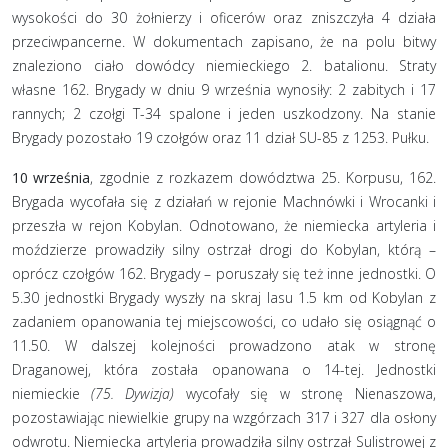
wysokości do 30 żołnierzy i oficerów oraz zniszczyła 4 działa
przeciwpancerne. W dokumentach zapisano, że na polu bitwy
znaleziono ciało dowódcy niemieckiego 2. batalionu. Straty
własne 162. Brygady w dniu 9 września wynosiły: 2 zabitych i 17
rannych; 2 czołgi T-34 spalone i jeden uszkodzony. Na stanie
Brygady pozostało 19 czołgów oraz 11 dział SU-85 z 1253. Pułku.
10 września
, zgodnie z rozkazem dowództwa 25. Korpusu, 162.
Brygada wycofała się z działań w rejonie Machnówki i Wrocanki i
przeszła w rejon Kobylan. Odnotowano, że niemiecka artyleria i
moździerze prowadziły silny ostrzał drogi do Kobylan, którą –
oprócz czołgów 162. Brygady – poruszały się też inne jednostki. O
5.30 jednostki Brygady wyszły na skraj lasu 1.5 km od Kobylan z
zadaniem opanowania tej miejscowości, co udało się osiągnąć o
11.50. W dalszej kolejności prowadzono atak w stronę
Draganowej, która została opanowana o 14-tej. Jednostki
niemieckie
(75. Dywizja)
wycofały się w stronę Nienaszowa,
pozostawiając niewielkie grupy na wzgórzach 317 i 327 dla osłony
odwrotu. Niemiecka artyleria prowadziła silny ostrzał Sulistrowej z