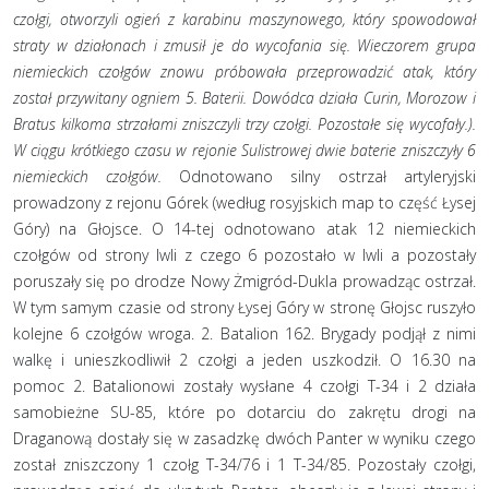
czołgi, otworzyli ogień z karabinu maszynowego, który spowodował
straty w działonach i zmusił je do wycofania się. Wieczorem grupa
niemieckich czołgów znowu próbowała przeprowadzić atak, który
został przywitany ogniem 5. Baterii. Dowódca działa Curin, Morozow i
Bratus kilkoma strzałami zniszczyli trzy czołgi. Pozostałe się wycofały.).
W ciągu krótkiego czasu w rejonie Sulistrowej dwie baterie zniszczyły 6
niemieckich czołgów.
Odnotowano silny ostrzał artyleryjski
prowadzony z rejonu Górek (według rosyjskich map to część Łysej
Góry) na Głojsce. O 14-tej odnotowano atak 12 niemieckich
czołgów od strony Iwli z czego 6 pozostało w Iwli a pozostały
poruszały się po drodze Nowy Żmigród-Dukla prowadząc ostrzał.
W tym samym czasie od strony Łysej Góry w stronę Głojsc ruszyło
kolejne 6 czołgów wroga. 2. Batalion 162. Brygady podjął z nimi
walkę i unieszkodliwił 2 czołgi a jeden uszkodził. O 16.30 na
pomoc 2. Batalionowi zostały wysłane 4 czołgi T-34 i 2 działa
samobieżne SU-85, które po dotarciu do zakrętu drogi na
Draganową dostały się w zasadzkę dwóch Panter w wyniku czego
został zniszczony 1 czołg T-34/76 i 1 T-34/85. Pozostały czołgi,