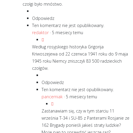
czołgi było mnóstwo.
Odpowiedz
Ten komentarz nie jest opublikowany.
redaktor
·
5 miesiecy temu
Według rosyjskiego historyka Grigorija
Kriwoszejewa od 22 czerwca 1941 roku do 9 maja
1945 roku Niemcy zniszczyli 83 500 radzieckich
czołgów.
Odpowiedz
Ten komentarz nie jest opublikowany.
pancerniak
·
5 miesiecy temu
Zastanawiam się, czy w tym starciu 11
września T-34 i SU-85 z Panterami Rosjanie ze
162 Brygady ponieśli jakieś straty ludzkie?
Może pan to sprawdzić jeszcze raz?