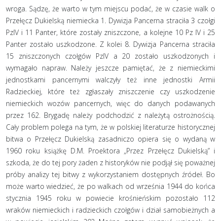
wroga. Sądzę, że warto w tym miejscu podać, że w czasie walk o
Przełęcz Dukielską niemiecka 1. Dywizja Pancerna straciła 3 czołgi
PzIV i 11 Panter, które zostały zniszczone, a kolejne 10 Pz IV i 25
Panter zostało uszkodzone. Z kolei
8. Dywizja Pancerna straciła
15 zniszczonych czołgów PzIV a 20 zostało uszkodzonych i
wymagało napraw. Należy jeszcze pamiętać, że z niemieckimi
jednostkami pancernymi walczyły też inne jednostki Armii
Radzieckiej, które też zgłaszały zniszczenie czy uszkodzenie
niemieckich wozów pancernych, więc do danych podawanych
przez 162. Brygadę należy podchodzić z należytą ostrożnością.
Cały problem polega na tym, że w polskiej literaturze historycznej
bitwa o Przełęcz Dukielską zasadniczo opiera się o wydaną w
1960 roku książkę D.M. Proektora „Przez Przełęcz Dukielską” i
szkoda, że do tej pory żaden z historyków nie podjął się poważnej
próby analizy tej bitwy z wykorzystaniem dostępnych źródeł. Bo
może warto wiedzieć, że po walkach od września 1944 do końca
stycznia 1945 roku w powiecie krośnieńskim pozostało 112
wraków niemieckich i radzieckich czołgów i dział samobieżnych a