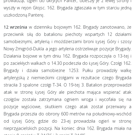
prowadząc ogień do ukrytych Panter, obeszły je z lewej strony i
wyszły w rejon Głojsc. 162. Brygada zgłaszała w tym starciu jedną
uszkodzoną Panterę.
12 września
w dzienniku bojowym 162. Brygady zanotowano, że
przeciwnik siłą do batalionu piechoty wspartych 12 działami
samobieżnymi, artylerią i moździerzami broni Łysej Góry i szosy
Nowy Żmigród-Dukla a jego artyleria ostrzeliwuje pozycje Brygady.
Działania bojowe w tym dniu 162. Brygada rozpoczęła o 13-tej i
po zaciekłych walkach o 14.30 podeszła do Łysej Góry. Czołgi 162.
Brygady i działa samobieżne 1253. Pułku prowadziły walkę
artyleryjską z niemieckimi czołgami w rezultacie czego Brygada
straciła 3 spalone czołgi T-34. O 19-tej 3. Batalion przeprowadził
atak w stronę Łysej Góry ale piechota mająca wspierać atak
czołgów została zatrzymana ogniem wroga i wycofała się na
pozycje wyjściowe, skutkiem czego atak został przerwany a
Brygada przeszła do obrony 600 metrów na południowy-wschód
od Łysej Góry, gdzie do 23-ej prowadziła ogień w stronę
nieprzyjacielskich pozycji. Na koniec dnia 162. Brygada miała na