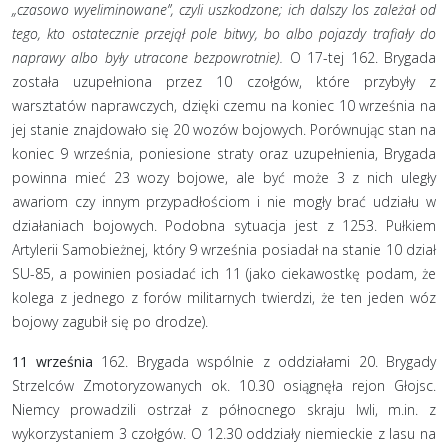
„czasowo wyeliminowane”, czyli uszkodzone; ich dalszy los zależał od
tego, kto ostatecznie przejął pole bitwy, bo albo pojazdy trafiały do
naprawy albo były utracone bezpowrotnie).
O 17-tej 162. Brygada
została uzupełniona przez 10 czołgów, które przybyły z
warsztatów naprawczych, dzięki czemu na koniec 10 września na
jej stanie znajdowało się 20 wozów bojowych. Porównując stan na
koniec 9 września, poniesione straty oraz uzupełnienia, Brygada
powinna mieć 23 wozy bojowe, ale być może 3 z nich uległy
awariom czy innym przypadłościom i nie mogły brać udziału w
działaniach bojowych. Podobna sytuacja jest z 1253. Pułkiem
Artylerii Samobieżnej, który 9 września posiadał na stanie 10 dział
SU-85, a powinien posiadać ich 11 (jako ciekawostkę podam, że
kolega z jednego z forów militarnych twierdzi, że ten jeden wóz
bojowy zagubił się po drodze).
11 września
162. Brygada wspólnie z oddziałami 20. Brygady
Strzelców Zmotoryzowanych ok. 10.30 osiągnęła rejon Głojsc.
Niemcy prowadzili ostrzał z północnego skraju Iwli, m.in. z
wykorzystaniem 3 czołgów. O 12.30 oddziały niemieckie z lasu na