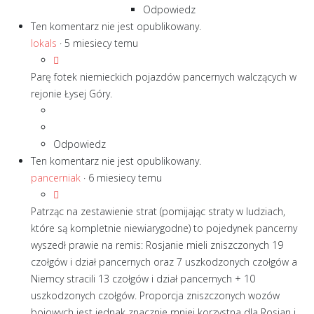
Odpowiedz
Ten komentarz nie jest opublikowany.
lokals
·
5 miesiecy temu
Parę fotek niemieckich pojazdów pancernych walczących w
rejonie Łysej Góry.
Odpowiedz
Ten komentarz nie jest opublikowany.
pancerniak
·
6 miesiecy temu
Patrząc na zestawienie strat (pomijając straty w ludziach,
które są kompletnie niewiarygodne) to pojedynek pancerny
wyszedł prawie na remis: Rosjanie mieli zniszczonych 19
czołgów i dział pancernych oraz 7 uszkodzonych czołgów a
Niemcy stracili 13 czołgów i dział pancernych + 10
uszkodzonych czołgów. Proporcja zniszczonych wozów
bojowych jest jednak znacznie mniej korzystna dla Rosjan i