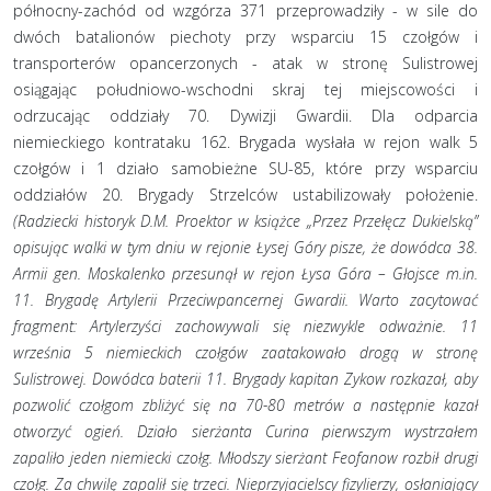
północny-zachód od wzgórza 371 przeprowadziły - w sile do
dwóch batalionów piechoty przy wsparciu 15 czołgów i
transporterów opancerzonych - atak w stronę Sulistrowej
osiągając południowo-wschodni skraj tej miejscowości i
odrzucając oddziały 70. Dywizji Gwardii. Dla odparcia
niemieckiego kontrataku 162. Brygada wysłała w rejon walk 5
czołgów i 1 działo samobieżne SU-85, które przy wsparciu
oddziałów 20. Brygady Strzelców ustabilizowały położenie.
(Radziecki historyk D.M. Proektor w książce „Przez Przełęcz Dukielską”
opisując walki w tym dniu w rejonie Łysej Góry pisze, że dowódca 38.
Armii gen. Moskalenko przesunął w rejon Łysa Góra – Głojsce m.in.
11. Brygadę Artylerii Przeciwpancernej Gwardii. Warto zacytować
fragment:
Artylerzyści zachowywali się niezwykle odważnie. 11
września 5 niemieckich czołgów zaatakowało drogą w stronę
Sulistrowej. Dowódca baterii 11. Brygady kapitan Zykow rozkazał, aby
pozwolić czołgom zbliżyć się na 70-80 metrów a następnie kazał
otworzyć ogień. Działo sierżanta Curina pierwszym wystrzałem
zapaliło jeden niemiecki czołg. Młodszy sierżant Feofanow rozbił drugi
czołg. Za chwilę zapalił się trzeci. Nieprzyjacielscy fizylierzy, osłaniający