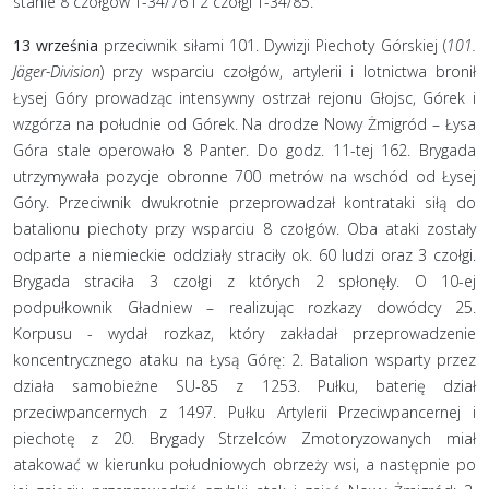
stanie 8 czołgów T-34/76 i 2 czołgi T-34/85.
13 września
przeciwnik siłami 101. Dywizji Piechoty Górskiej (
101.
Jäger-Division
) przy wsparciu czołgów, artylerii i lotnictwa bronił
Łysej Góry prowadząc intensywny ostrzał rejonu Głojsc, Górek i
wzgórza na południe od Górek. Na drodze Nowy Żmigród – Łysa
Góra stale operowało 8 Panter. Do godz. 11-tej 162. Brygada
utrzymywała pozycje obronne 700 metrów na wschód od Łysej
Góry. Przeciwnik dwukrotnie przeprowadzał kontrataki siłą do
batalionu piechoty przy wsparciu 8 czołgów. Oba ataki zostały
odparte a niemieckie oddziały straciły ok. 60 ludzi oraz 3 czołgi.
Brygada straciła 3 czołgi z których 2 spłonęły. O 10-ej
podpułkownik Gładniew – realizując rozkazy dowódcy 25.
Korpusu - wydał rozkaz, który zakładał przeprowadzenie
koncentrycznego ataku na Łysą Górę: 2. Batalion wsparty przez
działa samobieżne SU-85 z 1253. Pułku, baterię dział
przeciwpancernych z 1497. Pułku Artylerii Przeciwpancernej i
piechotę z 20. Brygady Strzelców Zmotoryzowanych miał
atakować w kierunku południowych obrzeży wsi, a następnie po