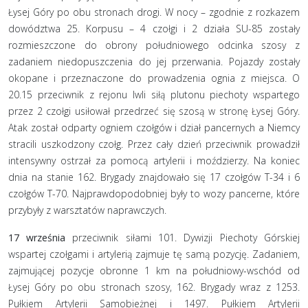
Łysej Góry po obu stronach drogi. W nocy – zgodnie z rozkazem
dowództwa 25. Korpusu – 4 czołgi i 2 działa SU-85 zostały
rozmieszczone do obrony południowego odcinka szosy z
zadaniem niedopuszczenia do jej przerwania. Pojazdy zostały
okopane i przeznaczone do prowadzenia ognia z miejsca. O
20.15 przeciwnik z rejonu Iwli siłą plutonu piechoty wspartego
przez 2 czołgi usiłował przedrzeć się szosą w stronę Łysej Góry.
Atak został odparty ogniem czołgów i dział pancernych a Niemcy
stracili uszkodzony czołg. Przez cały dzień przeciwnik prowadził
intensywny ostrzał za pomocą artylerii i moździerzy. Na koniec
dnia na stanie 162. Brygady znajdowało się 17 czołgów T-34 i 6
czołgów T-70. Najprawdopodobniej były to wozy pancerne, które
przybyły z warsztatów naprawczych.
17 września
przeciwnik siłami 101. Dywizji Piechoty Górskiej
wspartej czołgami i artylerią zajmuje tę samą pozycję. Zadaniem,
zajmującej pozycje obronne 1 km na południowy-wschód od
Łysej Góry po obu stronach szosy, 162. Brygady wraz z 1253.
Pułkiem Artylerii Samobieżnej i 1497. Pułkiem Artylerii